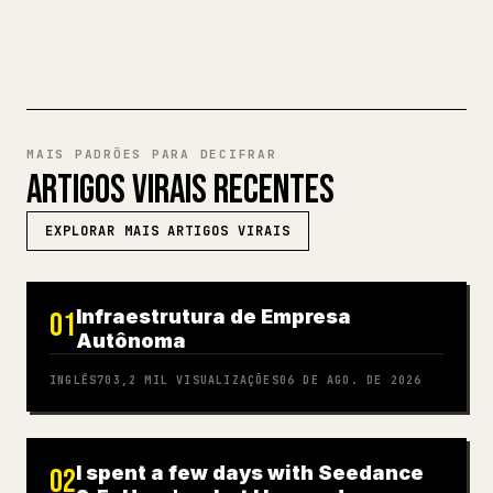
EXPERIMENTE MARKDOWN PARA
𝕏
MAIS PADRÕES PARA DECIFRAR
ARTIGOS VIRAIS RECENTES
EXPLORAR MAIS ARTIGOS VIRAIS
Infraestrutura de Empresa
01
Autônoma
INGLÊS
703,2 MIL
VISUALIZAÇÕES
06 DE AGO. DE 2026
I spent a few days with Seedance
02