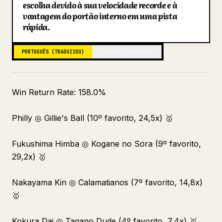
escolha devido à sua velocidade recorde e à
Blog
vantagem do portão interno em uma pista
rápida.
Atualizações
PORTUGUÊS (TRADUZIDO)
JAPONÊS (ORIGINAL)
Win Return Rate: 158.0%
Philly ◎ Gillie's Ball (10º favorito, 24,5x) 🥇
Fukushima Himba ◎ Kogane no Sora (9º favorito,
29,2x) 🥇
Nakayama Kin ◎ Calamatianos (7º favorito, 14,8x)
🥇
Kokura Dai ◎ Tagano Dude (4º favorito, 7,4x) 🥇