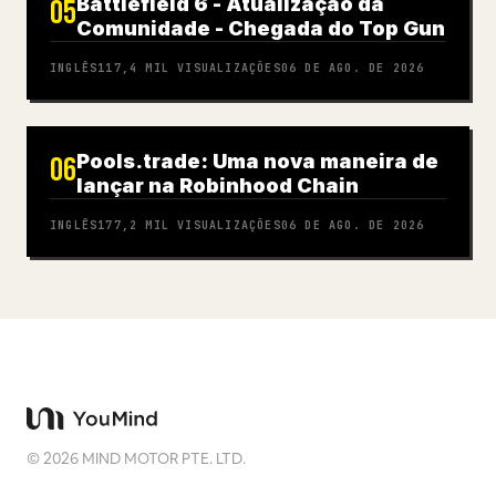
Battlefield 6 - Atualização da
05
Comunidade - Chegada do Top Gun
INGLÊS
117,4 MIL
VISUALIZAÇÕES
06 DE AGO. DE 2026
Pools.trade: Uma nova maneira de
06
lançar na Robinhood Chain
INGLÊS
177,2 MIL
VISUALIZAÇÕES
06 DE AGO. DE 2026
©
2026
MIND MOTOR PTE. LTD.