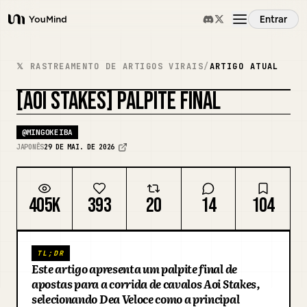
Entrar
YouMind
Visão Geral
𝕏 RASTREAMENTO DE ARTIGOS VIRAIS
/
ARTIGO ATUAL
[AOI STAKES] PALPITE FINAL
Casos de Uso
@
MINGOKEIBA
Habilidades
JAPONÊS
29 DE MAI. DE 2026
Prompts
405K
393
20
14
104
Preços
TL;DR
Este artigo apresenta um palpite final de
Baixar
apostas para a corrida de cavalos Aoi Stakes,
selecionando Dea Veloce como a principal