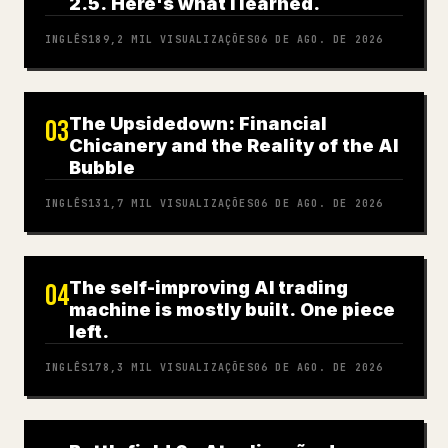
2.5. Here's what I learned.
INGLÊS
189,2 MIL
VISUALIZAÇÕES
06 DE AGO. DE 2026
The Upsidedown: Financial
03
Chicanery and the Reality of the AI
Bubble
INGLÊS
131,7 MIL
VISUALIZAÇÕES
06 DE AGO. DE 2026
The self-improving AI trading
04
machine is mostly built. One piece
left.
INGLÊS
178,3 MIL
VISUALIZAÇÕES
06 DE AGO. DE 2026