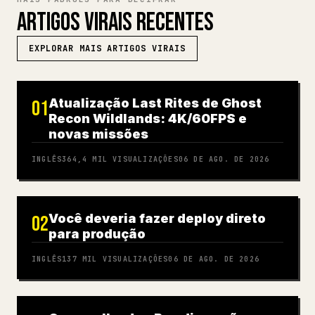
ARTIGOS VIRAIS RECENTES
EXPLORAR MAIS ARTIGOS VIRAIS
Atualização Last Rites de Ghost
01
Recon Wildlands: 4K/60FPS e
novas missões
INGLÊS
364,4 MIL
VISUALIZAÇÕES
06 DE AGO. DE 2026
Você deveria fazer deploy direto
02
para produção
INGLÊS
137 MIL
VISUALIZAÇÕES
06 DE AGO. DE 2026