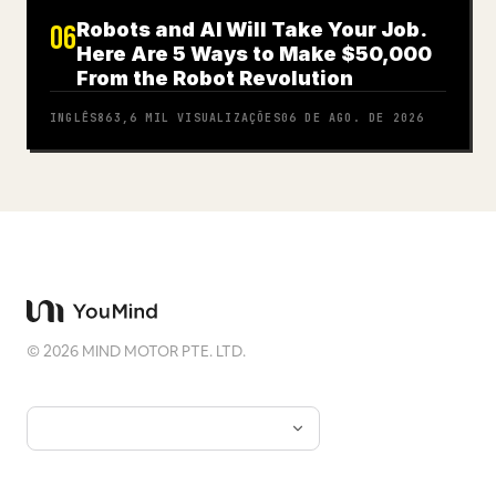
Robots and AI Will Take Your Job.
06
Here Are 5 Ways to Make $50,000
From the Robot Revolution
INGLÊS
863,6 MIL
VISUALIZAÇÕES
06 DE AGO. DE 2026
©
2026
MIND MOTOR PTE. LTD.