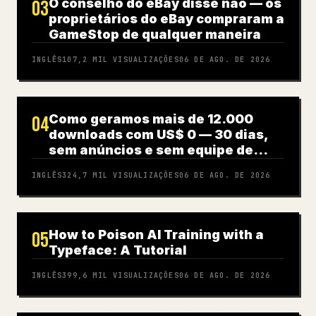
O conselho do eBay disse não — os
03
proprietários do eBay compraram a
GameStop de qualquer maneira
INGLÊS
107,2 MIL
VISUALIZAÇÕES
06 DE AGO. DE 2026
Como geramos mais de 12.000
04
downloads com US$ 0 — 30 dias,
sem anúncios e sem equipe de
UGC (guia completo)
INGLÊS
324,7 MIL
VISUALIZAÇÕES
06 DE AGO. DE 2026
How to Poison AI Training with a
05
Typeface: A Tutorial
INGLÊS
399,6 MIL
VISUALIZAÇÕES
06 DE AGO. DE 2026