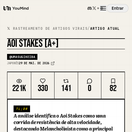
Entrar
YouMind
Visão Geral
𝕏 RASTREAMENTO DE ARTIGOS VIRAIS
/
ARTIGO ATUAL
AOI STAKES [A+]
Casos de Uso
REMIXAR CAPA
@
UMASUGIKEIBA
Habilidades
JAPONÊS
29 DE MAI. DE 2026
Prompts
221K
330
141
0
82
Preços
TL;DR
A análise identifica o Aoi Stakes como uma
Baixar
corrida de resistência de alta velocidade,
destacando Melancholinista como a principal