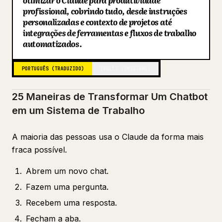
otimizar o Claude para produtividade
22. Crie um resumo matinal
profissional, cobrindo tudo, desde instruções
Blog
personalizadas e contexto de projetos até
23. Crie um pipeline de conteúdo
integrações de ferramentas e fluxos de trabalho
24. Melhore o sistema toda semana
automatizados.
Atualizações
25. Documente sua configuração completa
PORTUGUÊS (TRADUZIDO)
INGLÊS (ORIGINAL)
A Diferença Real
25 Maneiras de Transformar Um Chatbot
em um Sistema de Trabalho
A maioria das pessoas usa o Claude da forma mais
fraca possível.
Abrem um novo chat.
Fazem uma pergunta.
Recebem uma resposta.
Fecham a aba.