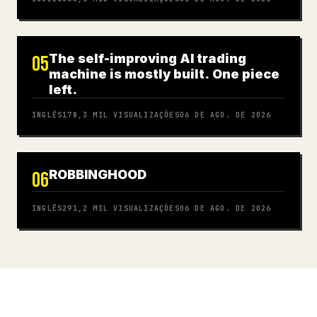
The self-improving AI trading
05
machine is mostly built. One piece
left.
INGLÊS
178,3 MIL
VISUALIZAÇÕES
06 DE AGO. DE 2026
ROBBINGHOOD
06
INGLÊS
291,2 MIL
VISUALIZAÇÕES
06 DE AGO. DE 2026