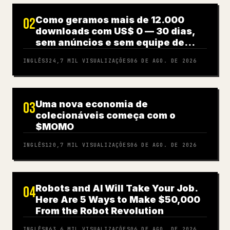
Como geramos mais de 12.000
02
downloads com US$ 0 — 30 dias,
sem anúncios e sem equipe de
UGC (guia completo)
INGLÊS
324,7 MIL
VISUALIZAÇÕES
06 DE AGO. DE 2026
Uma nova economia de
03
colecionáveis começa com o
$MOMO
INGLÊS
120,7 MIL
VISUALIZAÇÕES
06 DE AGO. DE 2026
Robots and AI Will Take Your Job.
04
Here Are 5 Ways to Make $50,000
From the Robot Revolution
INGLÊS
863,6 MIL
VISUALIZAÇÕES
06 DE AGO. DE 2026