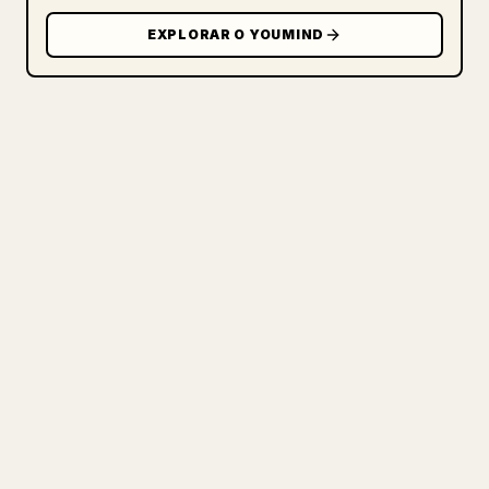
EXPLORAR O YOUMIND
PARA CRIADORES
TRANSFORME SEU MARKDOWN EM
UM ARTIGO 𝕏 IMPECÁVEL
Quando você publica seus próprios textos
longos, formatar imagens, tabelas e
blocos de código para o 𝕏 é uma dor de
cabeça. O YouMind transforma um rascunho
completo em Markdown em um artigo 𝕏
impecável e pronto para publicar.