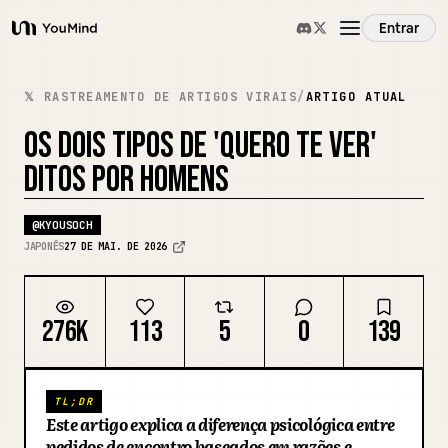
Entrar
YouMind
Visão Geral
𝕏 RASTREAMENTO DE ARTIGOS VIRAIS
/
ARTIGO ATUAL
OS DOIS TIPOS DE 'QUERO TE VER'
Casos de Uso
DITOS POR HOMENS
Habilidades
@
KYOUSOCH
JAPONÊS
27 DE MAI. DE 2026
Prompts
276K
113
5
0
139
Preços
TL;DR
Baixar
Este artigo explica a diferença psicológica entre
pedidos de encontro baseados em razões e