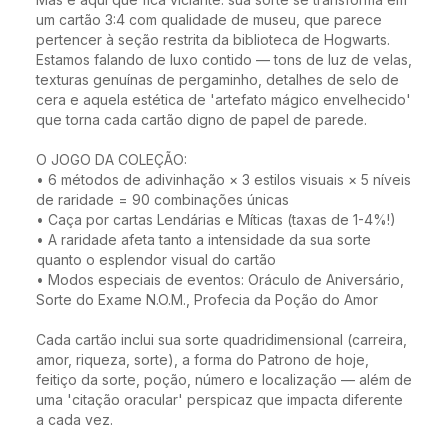
um cartão 3:4 com qualidade de museu, que parece 
pertencer à seção restrita da biblioteca de Hogwarts. 
Estamos falando de luxo contido — tons de luz de velas, 
texturas genuínas de pergaminho, detalhes de selo de 
cera e aquela estética de 'artefato mágico envelhecido' 
que torna cada cartão digno de papel de parede.

O JOGO DA COLEÇÃO:

• 6 métodos de adivinhação × 3 estilos visuais × 5 níveis 
de raridade = 90 combinações únicas

• Caça por cartas Lendárias e Míticas (taxas de 1-4%!)

• A raridade afeta tanto a intensidade da sua sorte 
quanto o esplendor visual do cartão

• Modos especiais de eventos: Oráculo de Aniversário, 
Sorte do Exame N.O.M., Profecia da Poção do Amor

Cada cartão inclui sua sorte quadridimensional (carreira, 
amor, riqueza, sorte), a forma do Patrono de hoje, 
feitiço da sorte, poção, número e localização — além de 
uma 'citação oracular' perspicaz que impacta diferente 
a cada vez.
