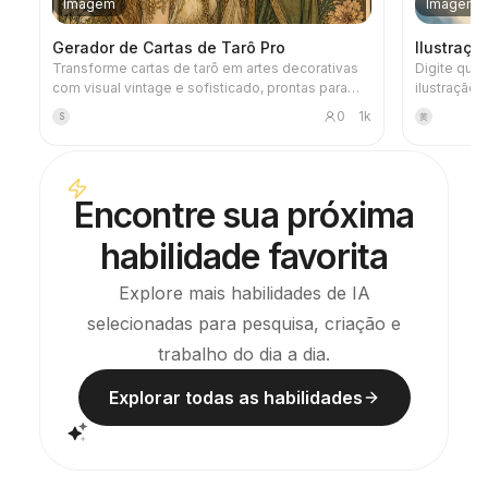
Imagem
Imagem
Gerador de Cartas de Tarô Pro
Ilustraçã
Transforme cartas de tarô em artes decorativas
Digite qual
com visual vintage e sofisticado, prontas para
ilustração 
usar como papel de parede no celular. Conte
elegante” 
0
1k
S
黄
para ele o tema que você gosta (como mitologia
título: tex
nórdica ou um IP de anime/jogo) ou quais cartas
cores cont
deseja tirar, e ele gera imagens de tarô com
toques quen
estilo coeso e significados delicados. Suporta o
espaço em 
Encontre sua próxima
baralho completo de 78 cartas, um grupo
imagens de 
específico ou algumas escolhidas. As imagens
newsletter
habilidade favorita
são caprichadas e agradáveis, sem aquele visual
artificial de IA. Também pode ser usado com as
tarefas agendadas do YouMind para realizar
Explore mais habilidades de IA
automaticamente a tiragem e interpretação todas
selecionadas para pesquisa, criação e
as manhãs (é necessário configurar a tarefa você
mesmo).
trabalho do dia a dia.
Explorar todas as habilidades