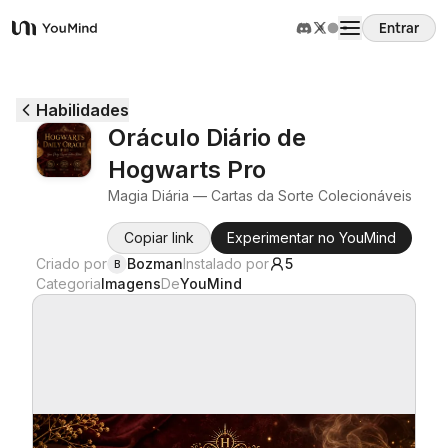
Entrar
YouMind
Visão Geral
Habilidades
Oráculo Diário de
Casos de Uso
Hogwarts Pro
Magia Diária — Cartas da Sorte Colecionáveis
Habilidades
Copiar link
Experimentar no YouMind
Criado por
Bozman
Instalado por
5
B
Prompts
Categoria
Imagens
De
YouMind
Preços
Baixar