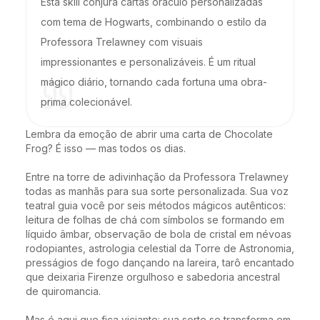
Esta skill conjura cartas oráculo personalizadas
com tema de Hogwarts, combinando o estilo da
Professora Trelawney com visuais
impressionantes e personalizáveis. É um ritual
mágico diário, tornando cada fortuna uma obra-
prima colecionável.
Lembra da emoção de abrir uma carta de Chocolate 
Frog? É isso — mas todos os dias.

Entre na torre de adivinhação da Professora Trelawney 
todas as manhãs para sua sorte personalizada. Sua voz 
teatral guia você por seis métodos mágicos autênticos: 
leitura de folhas de chá com símbolos se formando em 
líquido âmbar, observação de bola de cristal em névoas 
rodopiantes, astrologia celestial da Torre de Astronomia, 
presságios de fogo dançando na lareira, tarô encantado 
que deixaria Firenze orgulhoso e sabedoria ancestral 
de quiromancia.

Mas é aqui que fica viciante: sua sorte se transforma em 