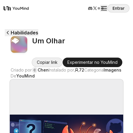
Entrar
YouMind
Visão Geral
Habilidades
Um Olhar
Casos de Uso
Copiar link
Experimentar no YouMind
Habilidades
Criado por
Chen
Instalado por
72
Categoria
Imagens
C
De
YouMind
Prompts
Preços
Baixar