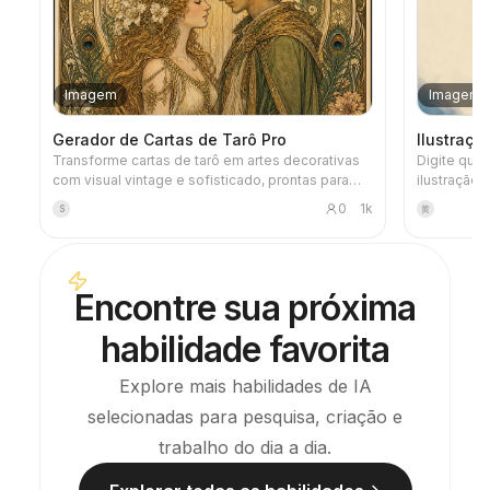
Imagem
Imagem
Gerador de Cartas de Tarô Pro
Ilustraçã
Transforme cartas de tarô em artes decorativas
Digite qual
com visual vintage e sofisticado, prontas para
ilustração 
usar como papel de parede no celular. Conte
elegante” 
0
1k
S
黄
para ele o tema que você gosta (como mitologia
título: tex
nórdica ou um IP de anime/jogo) ou quais cartas
cores cont
deseja tirar, e ele gera imagens de tarô com
toques quen
estilo coeso e significados delicados. Suporta o
espaço em 
Encontre sua próxima
baralho completo de 78 cartas, um grupo
imagens de 
específico ou algumas escolhidas. As imagens
newsletter
habilidade favorita
são caprichadas e agradáveis, sem aquele visual
artificial de IA. Também pode ser usado com as
tarefas agendadas do YouMind para realizar
Explore mais habilidades de IA
automaticamente a tiragem e interpretação todas
selecionadas para pesquisa, criação e
as manhãs (é necessário configurar a tarefa você
mesmo).
trabalho do dia a dia.