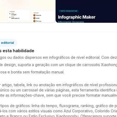
editorial
 esta habilidade
gos ou dados dispersos em infográficos de nível editorial. Com dez
s de design, suporta a geração com um clique de carrosséis Xiaohon
rosa e bonita sem formatação manual.
artigo, tabela, link ou anotação em infográficos de nível profission
nico ou um carrossel de várias páginas, esta ferramenta identifica i
nte as informações-chave, sem que você precise formatar manualme
ipos de gráficos: linha do tempo, fluxograma, ranking, gráfico de p
los com vários estilos visuais como Azul Corporativo, Colorido Cria
reto e Branco ou Estilo Exclusivo Xiaohongshu. Oferecemos suporte