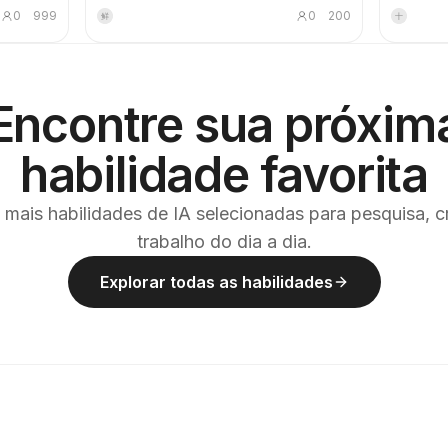
fotografia
para o projeto 'Microcosmo das Frutas',
explicam
0
999
0
200
鲜
十
baixo, um
em conformidade com todas as suas
artigos, 
uz
especificações visuais, além de gerar as
fluxos de
emorial
imagens e fazer a autoverificação usando
notas de 
tração
a lista de verificação. Ao usar esta
sempre p
 mas sim
habilidade, você pode evitar, de forma
pessoalm
Encontre sua próxim
razoável, o desperdício de créditos
coletar, s
as, escala
durante o processo de geração de
entregar.
a, usando
imagens.
habilidade favorita
 linhas
 mais habilidades de IA selecionadas para pesquisa, c
a. A
trabalho do dia a dia.
uma
e gravura
 da
Explorar todas as habilidades
azul-
zentado,
de baixa
, um
ionado.
uito
iqueta de
indevida.