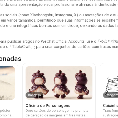
tindo uma apresentação visual profissional e alinhada à identidade 
ídias sociais (como Xiaohongshu, Instagram, X) ou anotações de estu
 em vários tamanhos, permitindo que suas informações se espalhem 
o e crie infográficos bonitos com um clique, deixando os dados fal
para publicar artigos no WeChat Official Accounts, use o「公众号排版
s, use o「TableCraft」; para criar conjuntos de cartões com fra
ionadas
Imagem
Image
Oficina de Personagens
Caixinha
 pôster
Gere cartões de personagem e prompts
Transform
 combina
de geração de imagens em três vistas
ilustraçõ