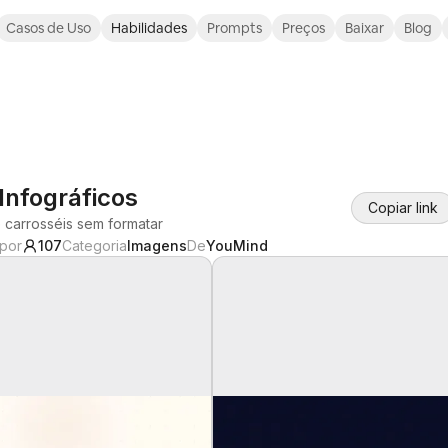
Casos de Uso
Habilidades
Prompts
Preços
Baixar
Blog
Infográficos
Copiar link
e carrosséis sem formatar
 por
107
Categoria
Imagens
De
YouMind