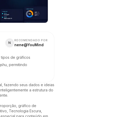
RECOMENDADO POR
N
nene@YouMind
 tipos de gráficos
gshu, permitindo
al, fazendo seus dados e ideias 
nteligentemente a estrutura do 
nte.

roporção, gráfico de 
tivo, Tecnologia Escura, 
 especial para conteúdo em 