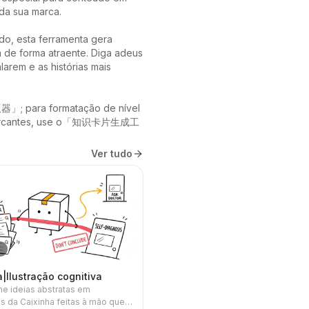
da sua marca.

do, esta ferramenta gera 
de forma atraente. Diga adeus 
arem e as histórias mais 
器」; para formatação de nível 
ses marcantes, use o「知识卡片生成工
Ver tudo
m
|Ilustração cognitiva
e ideias abstratas em
es da Caixinha feitas à mão que