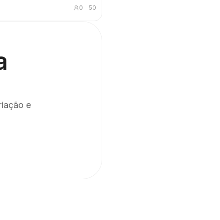
 o conteúdo. Adequado para
0
50
blogs, reflexões sobre produtos,
 trabalho de IA, metodologias e
conhecimento; a Caixinha
ermanece fechada e realiza
ente as ações centrais de
a
elecionar, organizar, corrigir ou
riação e