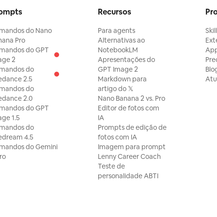
ompts
Recursos
Pr
tura e
ata, capas
mandos do Nano
Para agents
Skil
 e séries
ção em
nana Pro
Alternativas ao
Ext
yin. O
mandos do GPT
NotebookLM
Ap
do real
age 2
Apresentações do
Pre
po,
mandos do
GPT Image 2
Blo
ria' com
edance 2.5
Markdown para
Atu
a parte
mandos do
artigo do 𝕏
 emoção
edance 2.0
Nano Banana 2 vs. Pro
isual
mandos do GPT
Editor de fotos com
ge 1.5
IA
mandos do
Prompts de edição de
edream 4.5
fotos com IA
mandos do Gemini
Imagem para prompt
ro
Lenny Career Coach
Teste de
personalidade ABTI