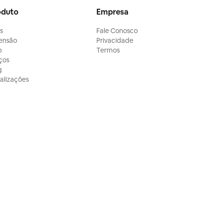
oduto
Empresa
ls
Fale Conosco
ensão
Privacidade
p
Termos
ços
g
alizações