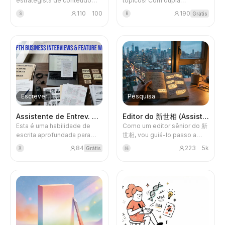
estrategista de conteúdo
tópicos! Com dupla
sênior. Através de
mineração baseada em base
Blog
110
100
190
Grátis
S
R
diagnóstico de
de conhecimento e
popularidade, análise de
pesquisa on-line, transforma
concorrentes e geração de
ideias vagas, falas de
tópicos, torne seu conteúdo
usuários e inspirações soltas
Atualizações
para a conta oficial do
em 10 a 30 tópicos prontos
WeChat um sucesso em
para uso. Cada tópico inclui
cada postagem e acabe
suporte de material,
com o dilema de escolher
avaliação de popularidade e
tópicos por intuição.
análise de viabilidade,
Escrever
Pesquisa
levando você de 'não sei o
que escrever' para 'tantos
Assistente de Entrev. e Perfis
Editor do 新世相 (Assistente)
tópicos que não sei qual
Esta é uma habilidade de
Como um editor sênior do 新
escolher'.
escrita aprofundada para
世相, vou guiá-lo passo a
entrevistas com fundadores,
passo para escrever o artigo
84
223
5k
Grátis
X
韩
estudos de caso de
ideal no estilo 新世相, por
empresas, perfis de
meio de orientação e
pessoas e reportagens
perguntas.
setoriais. Não se trata
apenas de polir artigos, mas
de reproduzir
completamente o processo
de produção de reportagens