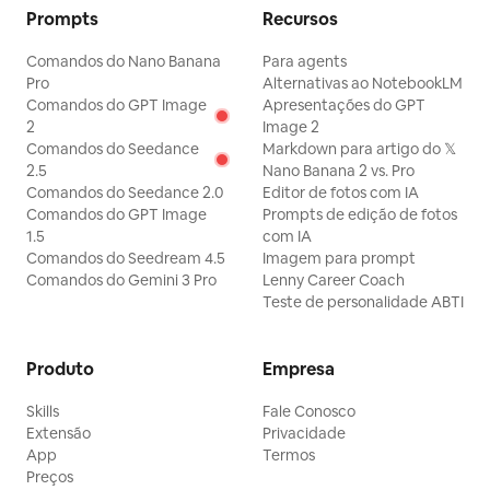
WeChat, Xiaohongshu,
Prompts
Recursos
Twitter, Douyin e outras
plataformas • Proatividade -
Comandos do Nano Banana
Para agents
monitora edições entre
diálogos e sugere
Pro
Alternativas ao NotebookLM
aprendizado de estilo de
Comandos do GPT Image
Apresentações do GPT
forma inteligente 💡 Público-
2
Image 2
alvo: • Criadores de
Comandos do Seedance
Markdown para artigo do 𝕏
conteúdo que estão
2.5
Nano Banana 2 vs. Pro
construindo sua marca
Comandos do Seedance 2.0
Editor de fotos com IA
pessoal • Produtores de
Comandos do GPT Image
Prompts de edição de fotos
conteúdo que desejam
1.5
com IA
estabelecer um estilo de
Comandos do Seedream 4.5
Imagem para prompt
escrita consistente •
Gestores que precisam
Comandos do Gemini 3 Pro
Lenny Career Coach
produzir conteúdo de alta
Teste de personalidade ABTI
qualidade em escala ⚡
Como começar: 1. Forneça 3
a 5 textos seus ou artigos
Produto
Empresa
que você gosta 2. Responda
3 perguntas simples para
Skills
Fale Conosco
definir o perfil do leitor 3.
Extensão
Privacidade
Indique estilos de escrita
App
Termos
que você não deseja 4.
Comece a criar e deixe a IA
Preços