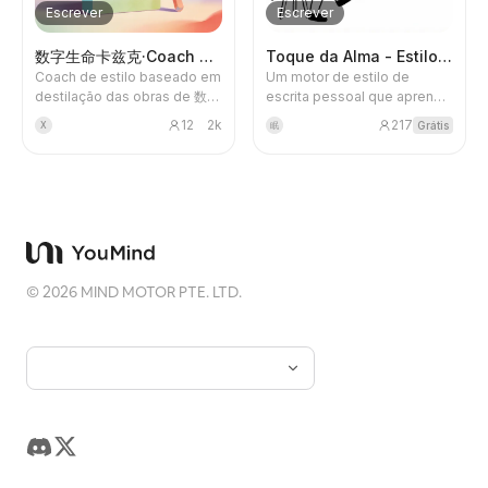
profissionais: desde o
Escrever
Escrever
diagnóstico do material,
complementação de
数字生命卡兹克·Coach de Estilo
Toque da Alma - Estilo Pessoal
entrevistas, pesquisa de
Coach de estilo baseado em
Um motor de estilo de
dados, verificação de fatos,
destilação das obras de 数字
escrita pessoal que aprende
extração de estrutura, até o
生命卡兹克, oferecendo dois
continuamente. Ao analisar
planejamento visual e a
12
2k
217
Grátis
X
眠
modos: redação de
seus textos ou artigos de
redação do texto principal,
capítulos e reescrita
KOLs que você admira, ele
resultando em um pacote de
estrutural de estilo, ajudando
cria um 'DNA de estilo'
conteúdo longo e
os usuários a ajustar o
exclusivo, ajudando você a
aprofundado adequado para
conteúdo para o ritmo dos
escrever conteúdo com
publicação em WeChat ou
parágrafos, estilo linguístico
alma e toque pessoal. 🌟
mídia, incluindo texto
e estrutura textual de 卡兹克.
Destaques principais: •
principal, título, resumo,
Aprendizado inteligente de
versão simplificada, notas
©
2026
MIND MOTOR PTE. LTD.
estilo - analisa
de verificação de fatos e
automaticamente suas
sugestões de capa e
edições e otimiza o estilo
imagens. Indicado para
continuamente • Adaptação
criadores e equipes que
por fases - oferece
precisam organizar atas de
estratégias diferentes
entrevistas, materiais de
conforme a fase criativa
pesquisa ou informações
(inicial/exploração/maturação)
dispersas em reportagens
• Suporte a múltiplos
comerciais profissionais,
cenários - adaptação para
contidas e perspicazes.