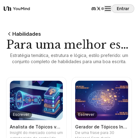
Entrar
YouMind
Visão Geral
Habilidades
Para uma melhor escrita
Casos de Uso
Estratégia temática, estrutura e lógica, estilo preferido: um
conjunto completo de habilidades para uma boa escrita.
Habilidades
Prompts
Preços
Escrever
Escrever
Baixar
Analista de Tópicos v2.0
Gerador de Tópicos Inteligente
Insight do mercado como um
De uma frase para 30