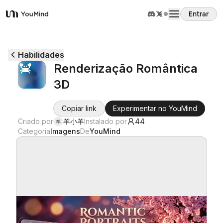
Entrar
YouMind
Visão Geral
Habilidades
Renderização Romântica
Casos de Uso
3D
Habilidades
Copiar link
Experimentar no YouMind
Criado por
羊小羊
Instalado por
44
羊
Categoria
Imagens
De
YouMind
Prompts
Preços
Baixar