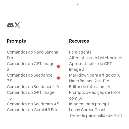
parte inferior, dando a cada foto uma emoção
independente e uma identidade visual
expansível.
Prompts
Recursos
Comandos do Nano Banana
Para agents
Pro
Alternativas ao NotebookLM
Comandos do GPT Image
Apresentações do GPT
2
Image 2
Comandos do Seedance
Markdown para artigo do 𝕏
2.5
Nano Banana 2 vs. Pro
Comandos do Seedance 2.0
Editor de fotos com IA
Comandos do GPT Image
Prompts de edição de fotos
1.5
com IA
Comandos do Seedream 4.5
Imagem para prompt
Comandos do Gemini 3 Pro
Lenny Career Coach
Teste de personalidade ABTI