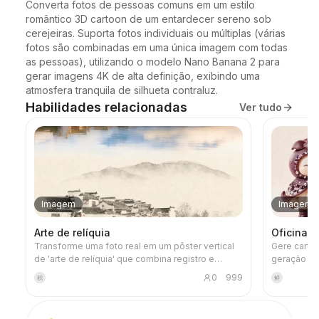
Converta fotos de pessoas comuns em um estilo 
romântico 3D cartoon de um entardecer sereno sob 
cerejeiras. Suporta fotos individuais ou múltiplas (várias 
fotos são combinadas em uma única imagem com todas 
as pessoas), utilizando o modelo Nano Banana 2 para 
gerar imagens 4K de alta definição, exibindo uma 
atmosfera tranquila de silhueta contraluz.
Habilidades relacionadas
Ver tudo
Imagem
Imagem
Arte de relíquia
Oficina 
Transforme uma foto real em um pôster vertical
Gere cartõ
de 'arte de relíquia' que combina registro e
geração de
artisticidade: acima, a fotografia original
projeto 'M
0
999
积
鲜
permanece inalterada; abaixo, um espaço de
conformida
papel quente ou de luz discreta comprime um
especificaç
gráfico memorial derivado da foto. Não é uma
imagens e f