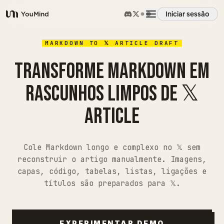
Iniciar sessão
YouMind
Visão geral
MARKDOWN TO 𝕏 ARTICLE DRAFT
TRANSFORME MARKDOWN EM
Casos de uso
RASCUNHOS LIMPOS DE 𝕏
ARTICLE
Habilidades
Prompts
Cole Markdown longo e complexo no 𝕏 sem
reconstruir o artigo manualmente. Imagens,
capas, código, tabelas, listas, ligações e
Preços
títulos são preparados para 𝕏.
Transferir
EXPERIMENTAR DEMO