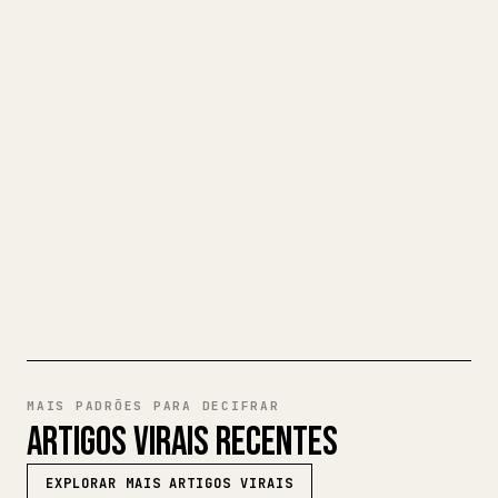
NUM ARTIGO 𝕏 IMPECÁVEL
Quando publica os seus próprios textos
longos, formatar imagens, tabelas e
blocos de código para o 𝕏 é uma dor de
cabeça. O YouMind transforma um rascunho
completo em Markdown num artigo 𝕏
impecável e pronto a publicar.
EXPERIMENTE MARKDOWN PARA
𝕏
MAIS PADRÕES PARA DECIFRAR
ARTIGOS VIRAIS RECENTES
EXPLORAR MAIS ARTIGOS VIRAIS