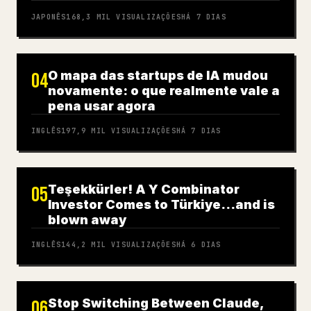
JAPONÊS
168,3 MIL
VISUALIZAÇÕES
HÁ 7 DIAS
O mapa das startups de IA mudou
04
novamente: o que realmente vale a
pena usar agora
INGLÊS
197,9 MIL
VISUALIZAÇÕES
HÁ 7 DIAS
Teşekkürler! A Y Combinator
05
Investor Comes to Türkiye…and is
blown away
INGLÊS
144,2 MIL
VISUALIZAÇÕES
HÁ 6 DIAS
Stop Switching Between Claude,
06