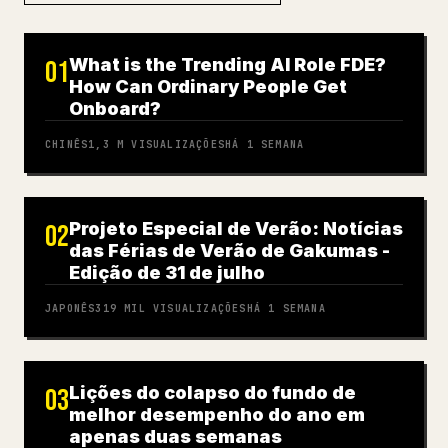
What is the Trending AI Role FDE?
01
How Can Ordinary People Get
Onboard?
CHINÊS
1,3 M
VISUALIZAÇÕES
HÁ 1 SEMANA
Projeto Especial de Verão: Notícias
02
das Férias de Verão de Gakumas -
Edição de 31 de julho
JAPONÊS
319 MIL
VISUALIZAÇÕES
HÁ 1 SEMANA
Lições do colapso do fundo de
03
melhor desempenho do ano em
apenas duas semanas