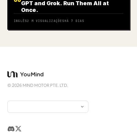
GPT and Grok. Run Them All at
Once.
INGLÊS
2 M
VISUALIZAÇÕES
HÁ 7 DIAS
©
2026
MIND MOTOR PTE. LTD.