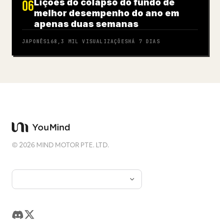
Lições do colapso do fundo de
06
melhor desempenho do ano em
apenas duas semanas
JAPONÊS
168,3 MIL
VISUALIZAÇÕES
HÁ 7 DIAS
©
2026
MIND MOTOR PTE. LTD.