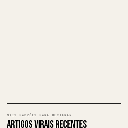
TRANSFORME O SEU MARKDOWN
NUM ARTIGO 𝕏 IMPECÁVEL
Quando publica os seus próprios textos
longos, formatar imagens, tabelas e
blocos de código para o 𝕏 é uma dor de
cabeça. O YouMind transforma um rascunho
completo em Markdown num artigo 𝕏
impecável e pronto a publicar.
EXPERIMENTE MARKDOWN PARA
𝕏
MAIS PADRÕES PARA DECIFRAR
ARTIGOS VIRAIS RECENTES