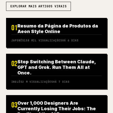
EXPLORAR MAIS ARTIGOS VIRAIS
Resumo da Página de Produtos da
01
Aeon Style Online
JAPONÊS
158 MIL
VISUALIZAÇÕES
HÁ 6 DIAS
Stop Switching Between Claude,
02
GPT and Grok. Run Them All at
Once.
INGLÊS
2 M
VISUALIZAÇÕES
HÁ 7 DIAS
Over 1,000 Designers Are
03
Currently Losing Their Jobs: The