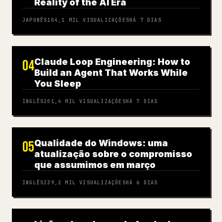
Reality of the AI Era
JAPONÊS
104,1 MIL
VISUALIZAÇÕES
HÁ 7 DIAS
Claude Loop Engineering: How to
04
Build an Agent That Works While
You Sleep
INGLÊS
201,4 MIL
VISUALIZAÇÕES
HÁ 7 DIAS
Qualidade do Windows: uma
05
atualização sobre o compromisso
que assumimos em março
INGLÊS
239,2 MIL
VISUALIZAÇÕES
HÁ 6 DIAS