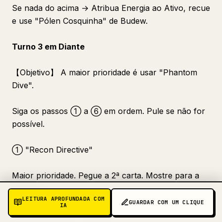
Se nada do acima → Atribua Energia ao Ativo, recue
e use "Pólen Cosquinha" de Budew.
Turno 3 em Diante
【Objetivo】 A maior prioridade é usar "Phantom
Dive".
Siga os passos ① a ⑥ em ordem. Pule se não for
possível.
① "Recon Directive"
Maior prioridade. Pegue a 2ª carta. Mostre para a
câmera.
LEITURA APROFUNDADA COM
GUARDAR COM UM CLIQUE
IA
② Jogar/Evoluir Pokémon