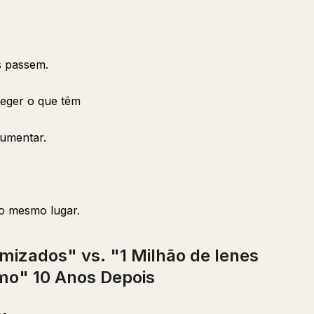
s passem.
teger o que têm
umentar.
o mesmo lugar.
mizados" vs. "1 Milhão de Ienes
mo" 10 Anos Depois