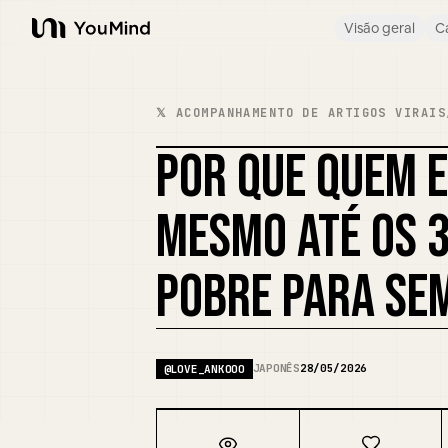
Visão geral
C
YouMind
𝕏 ACOMPANHAMENTO DE ARTIGOS VIRAIS
POR QUE QUEM E
MESMO ATÉ OS 
POBRE PARA SE
JAPONÊS
28/05/2026
@
LOVE_ANKOOO