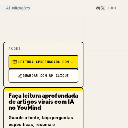
e
Atualizações
AÇÕES
LEITURA APROFUNDADA COM IA
GUARDAR COM UM CLIQUE
Faça leitura aprofundada
de artigos virais com IA
no YouMind
Guarde a fonte, faça perguntas
específicas, resuma o