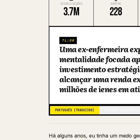
VISUALIZAÇÕES
GOSTOS
3.7M
228
TL;DR
Uma ex-enfermeira ex
mentalidade focada a
investimento estratég
alcançar uma renda ext
milhões de ienes em at
PORTUGUÊS (TRADUZIDO)
JAPONÊS (ORIGINAL)
Há alguns anos, eu tinha um medo gen