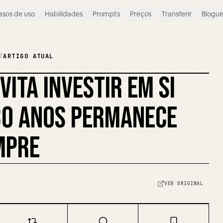
asos de uso
Habilidades
Prompts
Preços
Transferir
Blogu
/
ARTIGO ATUAL
VITA INVESTIR EM SI
REMISTURAR CAPA
30 ANOS PERMANECE
MPRE
VER ORIGINAL