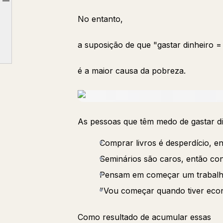
Article outline
A Forma como Quem Ganha Dinheiro Usa o Dinheiro é Fundamentalmente Diferente
No entanto,
https://lin.ee/l1cXDqh
a suposição de que "gastar dinheiro =
Tenha Apenas Um "Padrão para Gastar Dinheiro"
é a maior causa da pobreza.
As pessoas que têm medo de gastar d
Comprar livros é desperdício, 
Seminários são caros, então co
Pensam em começar um trabalho 
"Vou começar quando tiver eco
Como resultado de acumular essas