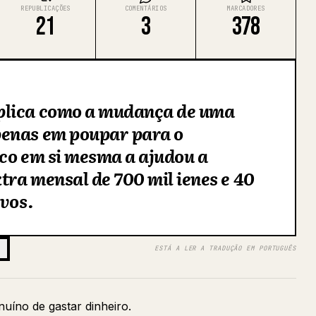
REPUBLICAÇÕES
COMENTÁRIOS
MARCADORES
21
3
378
plica como a mudança de uma
penas em poupar para o
ico em si mesma a ajudou a
ra mensal de 700 mil ienes e 40
ivos.
ESTÁ A LER A TRADUÇÃO EM PORTUGUÊS
uíno de gastar dinheiro.