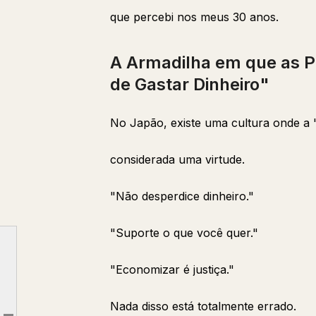
que percebi nos meus 30 anos.
A Armadilha em que as
de Gastar Dinheiro"
No Japão, existe uma cultura onde a "
considerada uma virtude.
"Não desperdice dinheiro."
"Suporte o que você quer."
A Armadilha em que as Pessoas Caem Quando Têm "Medo de Gastar Dinheiro"
"Economizar é justiça."
"1 Milhão de Ienes Economizados" vs. "1 Milhão de Ienes Investidos em Você Mesmo" 10 Anos Depois
Nada disso está totalmente errado.
A Diferença Entre Investimento Real em Si Mesmo e Desperdício