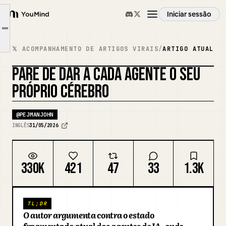
Meus Agentes São Estranhos
Iniciar sessão
YouMind
O Repositório Não É a Memória
Article outline
Visão geral
A Mente Colmeia É o Ponto
𝕏 ACOMPANHAMENTO DE ARTIGOS VIRAIS
/
ARTIGO ATUAL
A Camada Que Falta
PARE DE DAR A CADA AGENTE O SEU
Casos de uso
REMISTURAR CAPA
PRÓPRIO CÉREBRO
Habilidades
@
PEJMANJOHN
INGLÊS
31/05/2026
Prompts
330K
421
47
33
1.3K
Preços
TL;DR
Transferir
O autor argumenta contra o estado