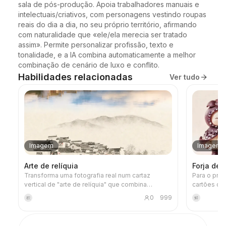
sala de pós-produção. Apoia trabalhadores manuais e 
intelectuais/criativos, com personagens vestindo roupas 
reais do dia a dia, no seu próprio território, afirmando 
com naturalidade que «ele/ela merecia ser tratado 
assim». Permite personalizar profissão, texto e 
tonalidade, e a IA combina automaticamente a melhor 
combinação de cenário de luxo e conflito.
Habilidades relacionadas
Ver tudo
Imagem
Imagem
Arte de relíquia
Forja de
Transforma uma fotografia real num cartaz
Para o pro
vertical de "arte de relíquia" que combina
cartões de
sensação de registo e arte: na parte superior,
de imagens
0
999
积
鲜
mantém a fotografia original inalterada; na parte
as especifi
inferior, com papel quente ou um espaço de luz e
personagem
sombra contido, comprime uma forma memorial
de estilo 