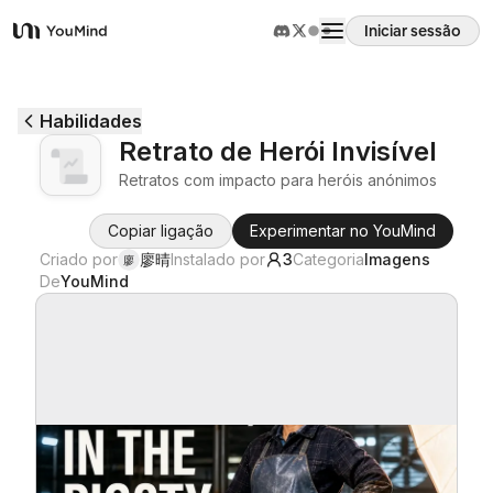
Iniciar sessão
YouMind
Visão geral
Habilidades
Retrato de Herói Invisível
Casos de uso
Retratos com impacto para heróis anónimos
Copiar ligação
Experimentar no YouMind
Habilidades
Criado por
廖晴
Instalado por
3
Categoria
Imagens
廖
De
YouMind
Prompts
Preços
Transferir