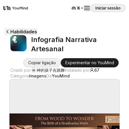
Iniciar sessão
YouMind
Visão geral
Habilidades
Infografia Narrativa
Casos de uso
Artesanal
Habilidades
Copiar ligação
Experimentar no YouMind
Criado por
神的孩子在跳舞
Instalado por
67
神
Categoria
Imagens
De
YouMind
Prompts
Preços
Transferir