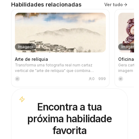
Habilidades relacionadas
Ver tudo
Imagem
Imagem
Arte de relíquia
Oficina 
Transforma uma fotografia real num cartaz
Gera cartõ
vertical de "arte de relíquia" que combina
imagem de 
sensação de registo e arte: na parte superior,
Frutas», c
0
999
积
鲜
mantém a fotografia original inalterada; na parte
projeto, c
inferior, com papel quente ou um espaço de luz e
por lista d
sombra contido, comprime uma forma memorial
evitar desp
derivada da fotografia. Não é uma ilustração
processo d
Encontra a tua
comum ou um cartaz decorativo, mas sim, com
poucas manchas de tinta, bordas suavizadas,
próxima habilidade
cortes de espaço em branco e linhas esparsas,
extrai relações de arquitetura, cidade, superfície
de água, estrada, escala humana, horizonte e luz-
favorita
sombra, mantendo o sujeito reconhecível mesmo
em miniatura. Toda a imagem enfatiza uma