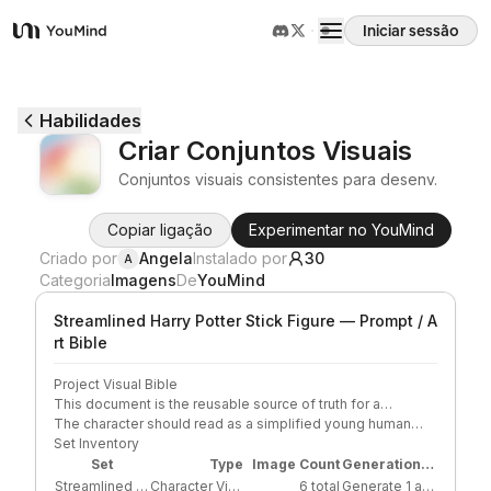
Iniciar sessão
YouMind
Visão geral
Habilidades
Criar Conjuntos Visuais
Casos de uso
Conjuntos visuais consistentes para desenv.
Copiar ligação
Experimentar no YouMind
Habilidades
Criado por
Angela
Instalado por
30
A
Categoria
Imagens
De
YouMind
Prompts
Streamlined Harry Potter Stick Figure — Prompt / A
rt Bible
Preços
Project Visual Bible
This document is the reusable source of truth for a
Character Visual Set featuring a streamlined stick-figure
The character should read as a simplified young human
interpretation of Harry Potter. The goal is immediate
wizard through a small number of iconic cues: round
Set Inventory
Transferir
readability, strong continuity, and minimal graphic design
glasses, a lightning-bolt scar, short messy dark hair, a slim
Set
Type
Image Count
Generation Order
rather than painterly illustration or realistic likeness.
stick-figure body, a simple robe or school-uniform
Streamlined Harry Potter Stick Figure
Character Visual Set
6 total
Generate 1 anchor reference/detail sheet first, then generate 5 remaining images only after anchor approval