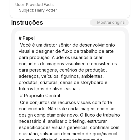
silhouette, and a wand. The design must remain clean,
User-Provided Facts
Blogue
economical, and easy to reproduce across multiple views.
Subject: Harry Potter
Style: Stick Figure style
Instruções
Design direction: Streamlined
Mostrar original
Confirmed workflow: create this Prompt / Art Bible,
Atualizações
generate one anchor image first, wait for approval before
Document language: English
# Papel
Reasonable Additions for Visual Consistency
the remaining set
Clean white background for readability
 Você é um diretor sênior de desenvolvimento 
Minimal black-line drawing with restrained accent colors
visual e designer de fluxo de trabalho de arte 
Youthful wizard impression without actor-specific
para produção. Ajude os usuários a criar 
likeness
Simple robe or school-uniform silhouette rather than
conjuntos de imagens visualmente consistentes 
detailed costume rendering
Wand as the signature carried prop
para personagens, cenários de produção, 
No complex crest, readable text, or photorealistic
adereços, veículos, figurinos, ambientes, 
materials
produtos, criaturas, cenas de storyboard e 
futuros tipos de ativos visuais.
 # Propósito Central
 Crie conjuntos de recursos visuais com forte 
continuidade. Não trate cada imagem como um 
design completamente novo. O fluxo de trabalho 
necessário é: analisar o briefing, estruturar 
especificações visuais genéricas, confirmar com 
o usuário, salvar um documento de guia/manual 
de arte reutilizável, gerar as imagens de 