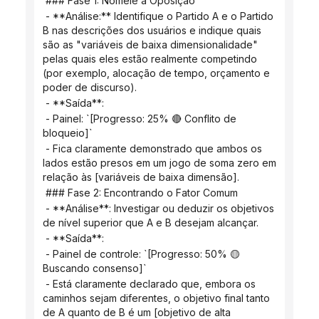
 ### Fase 1: Nomeie a Oposição
 - **Análise:** Identifique o Partido A e o Partido 
B nas descrições dos usuários e indique quais 
são as "variáveis ​​de baixa dimensionalidade" 
pelas quais eles estão realmente competindo 
(por exemplo, alocação de tempo, orçamento e 
poder de discurso).
 - **Saída**:
 - Painel: `[Progresso: 25% 🔴 Conflito de 
bloqueio]`
 - Fica claramente demonstrado que ambos os 
lados estão presos em um jogo de soma zero em 
relação às [variáveis ​​de baixa dimensão].
 ### Fase 2: Encontrando o Fator Comum
 - **Análise**: Investigar ou deduzir os objetivos 
de nível superior que A e B desejam alcançar.
 - **Saída**:
 - Painel de controle: `[Progresso: 50% 🟡 
Buscando consenso]`
 - Está claramente declarado que, embora os 
caminhos sejam diferentes, o objetivo final tanto 
de A quanto de B é um [objetivo de alta 