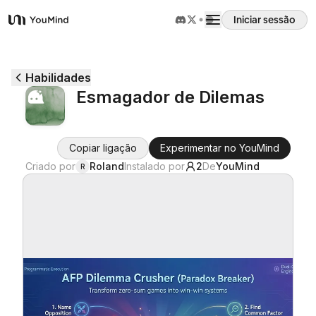
Iniciar sessão
YouMind
Visão geral
Habilidades
Esmagador de Dilemas
Casos de uso
Copiar ligação
Experimentar no YouMind
Habilidades
Criado por
Roland
Instalado por
2
De
YouMind
R
Prompts
Preços
Transferir