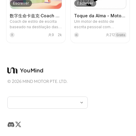
profissional: desde o
Escrever
Escrever
diagnóstico de materiais,
complementação de
数字生命卡兹克·Coach de Escrita
Toque da Alma - Motor de Texto
entrevistas, pesquisa de
Coach de estilo de escrita
Um motor de estilo de
dados, verificação de
baseado na destilação das
escrita pessoal com
factos, extração de
obras de 数字生命卡兹克,
aprendizagem contínua. Ao
estrutura, até ao
9
2k
212
Grátis
X
眠
oferece dois modos:
analisar os seus trabalhos ou
planeamento visual e
redação de capítulos e
artigos de KOLs que admira,
redação do corpo do texto,
reescrita de estilo a nível
cria um «ADN de estilo»
resultando num pacote de
estrutural, ajudando os
exclusivo, ajudando-o a
conteúdo longo e
utilizadores a ajustar o
escrever conteúdo com
aprofundado adequado para
conteúdo ao ritmo dos
alma e personalidade. 🌟
publicação em redes sociais
parágrafos, estilo de
Destaques principais: •
ou meios de comunicação,
linguagem e estrutura textual
Aprendizagem inteligente de
incluindo corpo do texto,
©
2026
MIND MOTOR PTE. LTD.
de 卡兹克.
estilo - Analisa
título, resumo, versão
automaticamente as suas
simplificada, verificação de
edições e otimiza
factos e sugestões de capa
continuamente o estilo. •
e imagens. É adequado para
Adaptação por fases -
criadores e equipas que
Oferece estratégias
precisam de organizar notas
diferentes consoante a fase
de entrevista, materiais de
de criação (arranque a frio,
pesquisa ou informações
exploração, maturidade). •
dispersas em reportagens
Suporte para múltiplos
empresariais profissionais,