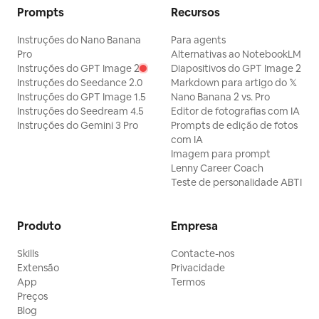
cenários - Adapta-se a
contidas e perspicazes.
Prompts
Recursos
todas as plataformas como
WeChat Official Accounts,
Instruções do Nano Banana
Para agents
Xiaohongshu, Twitter,
Douyin, etc. • Consciência
Pro
Alternativas ao NotebookLM
de serviço proativo -
Instruções do GPT Image 2
Diapositivos do GPT Image 2
Monitoriza edições entre
Instruções do Seedance 2.0
Markdown para artigo do 𝕏
conversas e lembra-o
Instruções do GPT Image 1.5
Nano Banana 2 vs. Pro
inteligentemente sobre
Instruções do Seedream 4.5
Editor de fotografias com IA
aprendizagem de estilo. 💡
Instruções do Gemini 3 Pro
Prompts de edição de fotos
Público-alvo: • Criadores de
com IA
conteúdo a desenvolver a
Imagem para prompt
sua marca pessoal. •
Lenny Career Coach
Influenciadores que
desejam estabelecer um
Teste de personalidade ABTI
estilo de escrita consistente.
• Gestores que precisam de
produzir conteúdo de alta
Produto
Empresa
qualidade em massa. ⚡ Início
rápido: 1. Forneça 3-5 dos
Skills
Contacte-nos
seus trabalhos ou artigos
Extensão
Privacidade
favoritos. 2. Responda a 3
App
Termos
perguntas simples para
Preços
definir o perfil do leitor. 3.
Indique os estilos de escrita
Blog