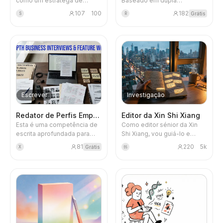
como um estratega de
Baseado em dupla
conteúdo experiente.
exploração com base de
Blogue
107
100
182
Grátis
S
R
Através de diagnóstico de
conhecimento + pesquisa
popularidade, análise de
online, ajuda-te a
concorrentes e geração de
transformar ideias vagas,
tópicos, faça com que o
citações de utilizadores e
Atualizações
conteúdo da sua conta
inspirações dispersas em
oficial do WeChat se torne
10-30 tópicos acionáveis.
viral em cada artigo,
Cada tópico tem suporte de
abandonando a abordagem
material, avaliação de
de escolher tópicos por
popularidade e análise de
Escrever
Investigação
“intuição”.
viabilidade, levando-te de
'não saber o que escrever' a
Redator de Perfis Empresariais
Editor da Xin Shi Xiang
'demasiados tópicos, não
Esta é uma competência de
Como editor sénior da Xin
sei qual escolher'.
escrita aprofundada para
Shi Xiang, vou guiá-lo e
entrevistas a fundadores,
questioná-lo passo a passo
81
220
5k
Grátis
X
韩
estudos de caso
para escrever artigos no
empresariais, perfis de
estilo ideal da Xin Shi Xiang.
personagens e reportagens
de setor. Não se trata
apenas de polir textos, mas
de reproduzir integralmente
o processo de apuração e
redação de uma publicação