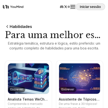
Iniciar sessão
YouMind
Visão geral
Habilidades
Para uma melhor escrita
Casos de uso
Estratégia temática, estrutura e lógica, estilo preferido: um
conjunto completo de habilidades para uma boa escrita.
Habilidades
Prompts
Preços
Escrever
Escrever
Transferir
Analista Temas WeChat v2.0
Assistente de Tópicos Duplo
Compreenda o mercado
De uma frase a 30 tópicos!