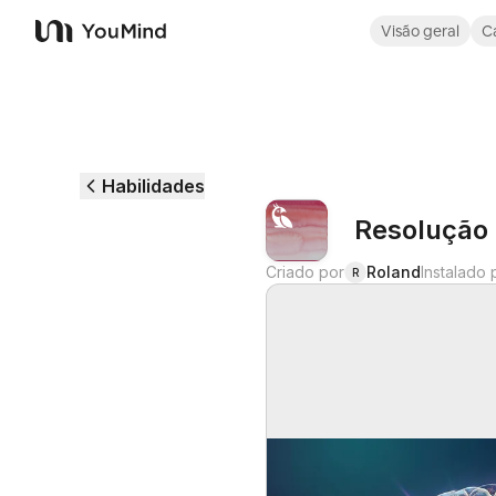
Visão geral
C
YouMind
Habilidades
Resolução
Criado por
Roland
Instalado 
R