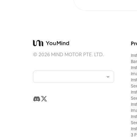
Pr
©
2026
MIND MOTOR PTE. LTD.
In
Ba
In
Im
Ins
Se
Ins
Se
In
Ima
Ins
Se
Ins
3 P