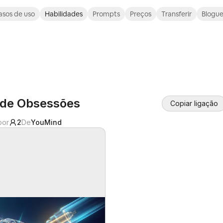
asos de uso
Habilidades
Prompts
Preços
Transferir
Blogu
 de Obsessões
Copiar ligação
por
2
De
YouMind