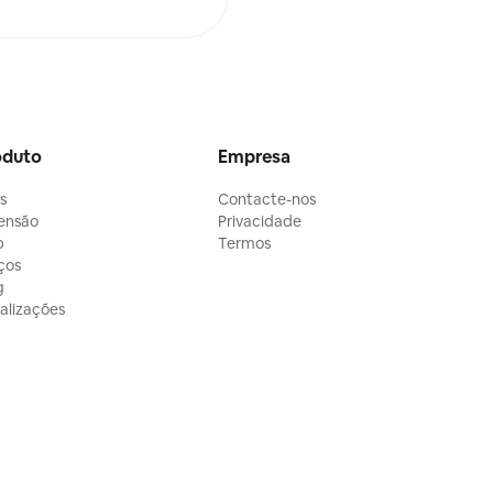
oduto
Empresa
ls
Contacte-nos
ensão
Privacidade
p
Termos
ços
g
alizações