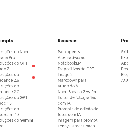
ompts
Recursos
Pr
struções do Nano
Para agents
Skil
nana Pro
Alternativas ao
Ext
struções do GPT
NotebookLM
Ap
age 2
Diapositivos do GPT
Pre
truções do
Image 2
Blo
edance 2.5
Markdown para
Atu
truções do
artigo do 𝕏
edance 2.0
Nano Banana 2 vs. Pro
struções do GPT
Editor de fotografias
ge 1.5
com IA
truções do
Prompts de edição de
edream 4.5
fotos com IA
truções do Gemini
Imagem para prompt
ro
Lenny Career Coach