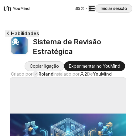
Iniciar sessão
YouMind
Visão geral
Habilidades
Sistema de Revisão
Casos de uso
Estratégica
Habilidades
Copiar ligação
Experimentar no YouMind
Criado por
Roland
Instalado por
2
De
YouMind
R
Prompts
Preços
Transferir