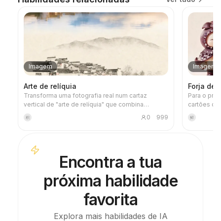
Imagem
Imagem
Arte de relíquia
Forja de
Transforma uma fotografia real num cartaz
Para o pro
vertical de "arte de relíquia" que combina
cartões de
sensação de registo e arte: na parte superior,
de imagens
0
999
积
鲜
mantém a fotografia original inalterada; na parte
as especifi
inferior, com papel quente ou um espaço de luz e
personagem
sombra contido, comprime uma forma memorial
de estilo 
derivada da fotografia. Não é uma ilustração
lista de ve
Encontra a tua
comum ou um cartaz decorativo, mas sim, com
Ao utilizar 
poucas manchas de tinta, bordas suavizadas,
razoável, o
próxima habilidade
cortes de espaço em branco e linhas esparsas,
processo d
extrai relações de arquitetura, cidade, superfície
de água, estrada, escala humana, horizonte e luz-
favorita
sombra, mantendo o sujeito reconhecível mesmo
em miniatura. Toda a imagem enfatiza uma
Explora mais habilidades de IA
qualidade calma, contida e de gravura moderna;