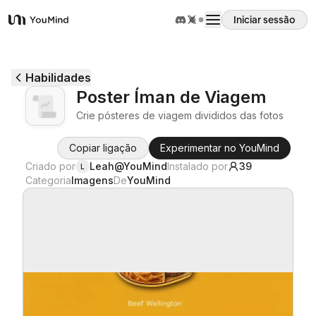
Iniciar sessão
YouMind
Visão geral
Habilidades
Poster Íman de Viagem
Casos de uso
Crie pósteres de viagem divididos das fotos
Copiar ligação
Experimentar no YouMind
Habilidades
Criado por
Leah@YouMind
Instalado por
39
L
Categoria
Imagens
De
YouMind
Prompts
Preços
Transferir