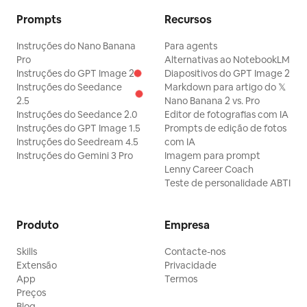
Prompts
Recursos
Instruções do Nano Banana
Para agents
Pro
Alternativas ao NotebookLM
Instruções do GPT Image 2
Diapositivos do GPT Image 2
Instruções do Seedance
Markdown para artigo do 𝕏
2.5
Nano Banana 2 vs. Pro
Instruções do Seedance 2.0
Editor de fotografias com IA
Instruções do GPT Image 1.5
Prompts de edição de fotos
Instruções do Seedream 4.5
com IA
Instruções do Gemini 3 Pro
Imagem para prompt
Lenny Career Coach
Teste de personalidade ABTI
Produto
Empresa
Skills
Contacte-nos
Extensão
Privacidade
App
Termos
Preços
Blog