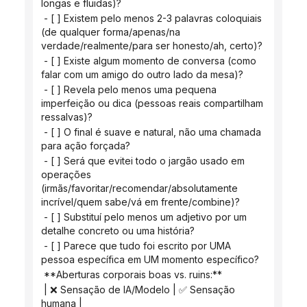
longas e fluidas)?
 - [ ] Existem pelo menos 2-3 palavras coloquiais 
(de qualquer forma/apenas/na 
verdade/realmente/para ser honesto/ah, certo)?
 - [ ] Existe algum momento de conversa (como 
falar com um amigo do outro lado da mesa)?
 - [ ] Revela pelo menos uma pequena 
imperfeição ou dica (pessoas reais compartilham 
ressalvas)?
 - [ ] O final é suave e natural, não uma chamada 
para ação forçada?
 - [ ] Será que evitei todo o jargão usado em 
operações 
(irmãs/favoritar/recomendar/absolutamente 
incrível/quem sabe/vá em frente/combine)?
 - [ ] Substituí pelo menos um adjetivo por um 
detalhe concreto ou uma história?
 - [ ] Parece que tudo foi escrito por UMA 
pessoa específica em UM momento específico?
 **Aberturas corporais boas vs. ruins:**
 | ❌ Sensação de IA/Modelo | ✅ Sensação 
humana |