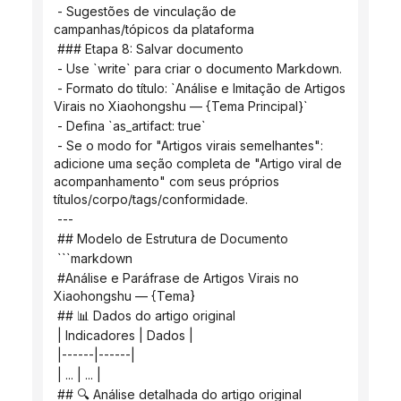
 - Sugestões de vinculação de 
campanhas/tópicos da plataforma
 ### Etapa 8: Salvar documento
 - Use `write` para criar o documento Markdown.
 - Formato do título: `Análise e Imitação de Artigos 
Virais no Xiaohongshu — {Tema Principal}`
 - Defina `as_artifact: true`
 - Se o modo for "Artigos virais semelhantes": 
adicione uma seção completa de "Artigo viral de 
acompanhamento" com seus próprios 
títulos/corpo/tags/conformidade.
 ---
 ## Modelo de Estrutura de Documento
 ```markdown
 #Análise e Paráfrase de Artigos Virais no 
Xiaohongshu — {Tema}
 ## 📊 Dados do artigo original
 | Indicadores | Dados |
 |------|------|
 | ... | ... |
 ## 🔍 Análise detalhada do artigo original