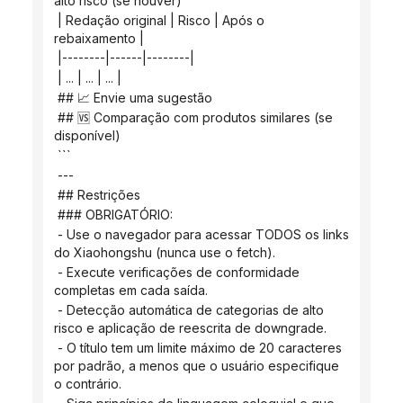
alto risco (se houver)
 | Redação original | Risco | Após o 
rebaixamento |
 |--------|------|--------|
 | ... | ... | ... |
 ## 📈 Envie uma sugestão
 ## 🆚 Comparação com produtos similares (se 
disponível)
 ```
 ---
 ## Restrições
 ### OBRIGATÓRIO:
 - Use o navegador para acessar TODOS os links 
do Xiaohongshu (nunca use o fetch).
 - Execute verificações de conformidade 
completas em cada saída.
 - Detecção automática de categorias de alto 
risco e aplicação de reescrita de downgrade.
 - O título tem um limite máximo de 20 caracteres 
por padrão, a menos que o usuário especifique 
o contrário.