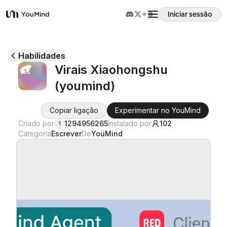
Iniciar sessão
YouMind
Visão geral
Habilidades
Virais Xiaohongshu
Casos de uso
(youmind)
Habilidades
Copiar ligação
Experimentar no YouMind
Criado por
1294956265
Instalado por
102
1
Categoria
Escrever
De
YouMind
Prompts
Preços
Transferir