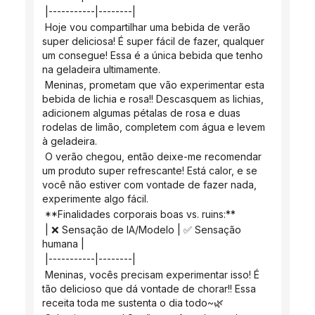
 |-----------|--------|
 Hoje vou compartilhar uma bebida de verão 
super deliciosa! É super fácil de fazer, qualquer 
um consegue! Essa é a única bebida que tenho 
na geladeira ultimamente.
 Meninas, prometam que vão experimentar esta 
bebida de lichia e rosa!! Descasquem as lichias, 
adicionem algumas pétalas de rosa e duas 
rodelas de limão, completem com água e levem 
à geladeira.
 O verão chegou, então deixe-me recomendar 
um produto super refrescante! Está calor, e se 
você não estiver com vontade de fazer nada, 
experimente algo fácil.
 **Finalidades corporais boas vs. ruins:**
 | ❌ Sensação de IA/Modelo | ✅ Sensação 
humana |
 |-----------|--------|
 Meninas, vocês precisam experimentar isso! É 
tão delicioso que dá vontade de chorar!! Essa 
receita toda me sustenta o dia todo~🌿