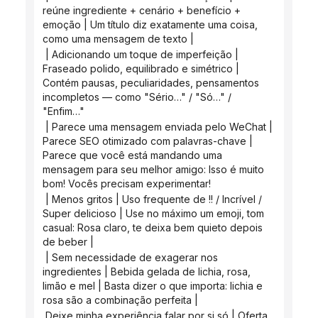
reúne ingrediente + cenário + benefício + 
emoção | Um título diz exatamente uma coisa, 
como uma mensagem de texto |
 | Adicionando um toque de imperfeição | 
Fraseado polido, equilibrado e simétrico | 
Contém pausas, peculiaridades, pensamentos 
incompletos — como "Sério…" / "Só…" / 
"Enfim…"
 | Parece uma mensagem enviada pelo WeChat | 
Parece SEO otimizado com palavras-chave | 
Parece que você está mandando uma 
mensagem para seu melhor amigo: Isso é muito 
bom! Vocês precisam experimentar!
 | Menos gritos | Uso frequente de !! / Incrível / 
Super delicioso | Use no máximo um emoji, tom 
casual: Rosa claro, te deixa bem quieto depois 
de beber |
 | Sem necessidade de exagerar nos 
ingredientes | Bebida gelada de lichia, rosa, 
limão e mel | Basta dizer o que importa: lichia e 
rosa são a combinação perfeita |
 Deixe minha experiência falar por si só | Oferta 