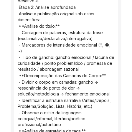
desative-a.
 Etapa 2: Análise aprofundada
 Analise a publicação original sob estas 
dimensões:
 **Análise do título:**
 - Contagem de palavras, estrutura da frase 
(exclamativa/declarativa/interrogativa)
 - Marcadores de intensidade emocional (!!!, 😭, 
~)
 - Tipo de gancho: gancho emocional / lacuna de 
curiosidade / ponto problemático / promessa de 
resultado / abordagem sazonal
 **Decomposição das Camadas do Corpo:**
 - Dividir o corpo em camadas: gancho → 
ressonância do ponto de dor → 
solução/metodologia → fechamento emocional
 - Identificar a estrutura narrativa (Antes/Depois, 
Problema/Solução, Lista, História, etc.)
 - Observe o estilo da linguagem: 
coloquial/informal, literário/poético, 
profissional/autoritário
 **Análise da estratégia de tags:**