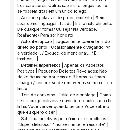
três caracteres. Outras são muito longas, como 
se fossem ditas em um único fôlego.
 | Adicione palavras de preenchimento | Sem 
soar como linguagem falada | Insira naturalmente: 
De qualquer forma/ Ou seja/ Na verdade/ 
Realmente/ Para ser honesto |
 | Autointerrupção | Logicamente coerente, indo 
direto ao ponto | Ocasionalmente divagando: Ah, 
é verdade… / Esqueci de mencionar… / E 
também… |
 | Detalhes Imperfeitos | Apenas os Aspectos 
Positivos | Pequenos Defeitos Revelados: Não 
deixe de molho por mais de 8 horas ou ficará 
amargo / Lembre-se de remover as sementes do 
limão |
 | Tom de conversa | Estilo de monólogo | Como 
se um amigo estivesse ouvindo do outro lado da 
linha: Você vai ver quando tentar / Você sabe o 
que eu quero dizer |
 | Substitua adjetivos por números específicos | 
"Super delicioso" "Incrivelmente refrescante" | 