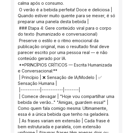
calma após o consumo.
 O verão é a bebida perfeita! Doce e deliciosa | 
Quando estiver muito quente para se mexer, é só 
preparar uma panela desta bebida |
 ### Etapa 4: Gere conteúdo viral para o corpo 
do texto (humanizado e conversacional)
 Preserve o estilo e o ritmo emocional da 
publicação original, mas o resultado final deve 
parecer escrito por uma pessoa real — e não 
conteúdo gerado por IA.
 **PRINCÍPIOS CRÍTICOS — Escrita Humanizada 
e Conversacional:**
 | Princípio | ❌ Sensação de IA/Modelo | ✅ 
Sensação Humana |
 |-----------|------------|--------|
 | Comece devagar | "Hoje vou compartilhar uma 
bebida de verão..." "Amigas, guardem essa!" | 
Como quem fala comigo mesma: Ultimamente, 
essa é a única bebida que tenho na geladeira.
 | As frases variam em extensão | Cada frase é 
bem estruturada e paralela, com extensão 
uniforme | Algumas frases têm apenas dois ou 