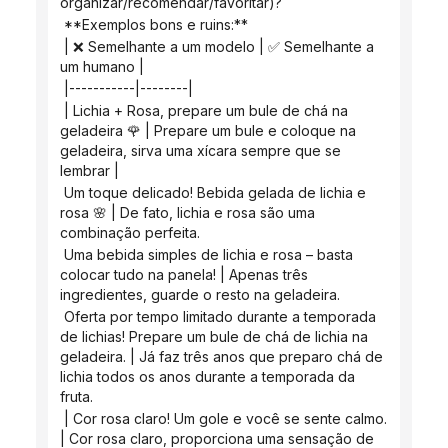
organizar/recomendar/favoritar)?
 **Exemplos bons e ruins:**
 | ❌ Semelhante a um modelo | ✅ Semelhante a 
um humano |
 |-----------|--------|
 | Lichia + Rosa, prepare um bule de chá na 
geladeira 🌹 | Prepare um bule e coloque na 
geladeira, sirva uma xícara sempre que se 
lembrar |
 Um toque delicado! Bebida gelada de lichia e 
rosa 🌸 | De fato, lichia e rosa são uma 
combinação perfeita.
 Uma bebida simples de lichia e rosa – basta 
colocar tudo na panela! | Apenas três 
ingredientes, guarde o resto na geladeira.
 Oferta por tempo limitado durante a temporada 
de lichias! Prepare um bule de chá de lichia na 
geladeira. | Já faz três anos que preparo chá de 
lichia todos os anos durante a temporada da 
fruta.
 | Cor rosa claro! Um gole e você se sente calmo. 
| Cor rosa claro, proporciona uma sensação de 