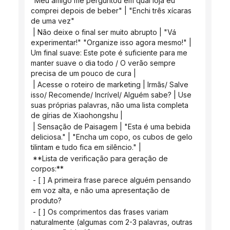
"Meu amigo me perguntou em qual loja eu 
comprei depois de beber" | "Enchi três xícaras 
de uma vez"
 | Não deixe o final ser muito abrupto | "Vá 
experimentar!" "Organize isso agora mesmo!" | 
Um final suave: Este pote é suficiente para me 
manter suave o dia todo / O verão sempre 
precisa de um pouco de cura |
 | Acesse o roteiro de marketing | Irmãs/ Salve 
isso/ Recomende/ Incrível/ Alguém sabe? | Use 
suas próprias palavras, não uma lista completa 
de gírias de Xiaohongshu |
 | Sensação de Paisagem | "Esta é uma bebida 
deliciosa." | "Encha um copo, os cubos de gelo 
tilintam e tudo fica em silêncio." |
 **Lista de verificação para geração de 
corpos:**
 - [ ] A primeira frase parece alguém pensando 
em voz alta, e não uma apresentação de 
produto?
 - [ ] Os comprimentos das frases variam 
naturalmente (algumas com 2-3 palavras, outras 