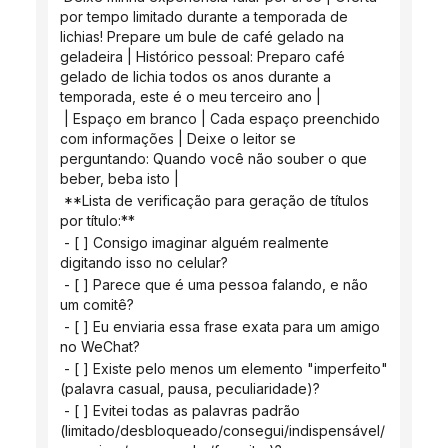
por tempo limitado durante a temporada de 
lichias! Prepare um bule de café gelado na 
geladeira | Histórico pessoal: Preparo café 
gelado de lichia todos os anos durante a 
temporada, este é o meu terceiro ano |
 | Espaço em branco | Cada espaço preenchido 
com informações | Deixe o leitor se 
perguntando: Quando você não souber o que 
beber, beba isto |
 **Lista de verificação para geração de títulos 
por título:**
 - [ ] Consigo imaginar alguém realmente 
digitando isso no celular?
 - [ ] Parece que é uma pessoa falando, e não 
um comitê?
 - [ ] Eu enviaria essa frase exata para um amigo 
no WeChat?
 - [ ] Existe pelo menos um elemento "imperfeito" 
(palavra casual, pausa, peculiaridade)?
 - [ ] Evitei todas as palavras padrão 
(limitado/desbloqueado/consegui/indispensável/