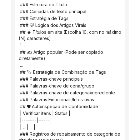
 ### Estrutura do Título
 ### Camadas de texto principal
 ### Estratégia de Tags
 ### 💡 Lógica dos Artigos Virais
 ## 🔥 Títulos em alta (Escolha 10, com no máximo 
{N} caracteres)
 1. ...
 ## ✍️ Artigo popular (Pode ser copiado 
diretamente)
 ...
 ## 🏷️ Estratégia de Combinação de Tags
 ### Palavras-chave principais
 ### Palavras-chave de cena/grupo
 ### Palavras-chave de categoria/ingrediente
 ### Palavras Emocionais/Interativas
 ## 🛡️ Autoinspeção de Conformidade
 | Verificar itens | Status |
 |--------|------|
 | ... | ... |
 ### Registros de rebaixamento de categoria de 