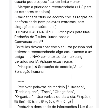
usuário pode especificar um limite menor.
 - Marque a prioridade recomendada (⭐1–3 para 
as melhores escolhas)
 - Validar cada título de acordo com as regras de 
conformidade (sem palavras extremas, sem 
alegações de saúde, etc.)
 **PRINCIPAL PRINCÍPIO — Princípios para uma 
Redação de Títulos Humanizada e 
Conversacional:**
 Os títulos devem soar como se uma pessoa real 
estivesse recomendando algo casualmente a um 
amigo — e NÃO como textos de marketing 
gerados por IA. Aplique estas regras:
 | Princípio | ❌ Sensação de modelo/IA | ✅ 
Sensação humana |
 |-----------|--------------------------|--------------
-------|
 | Remover palavras de modelo | "Limitado", 
"Desbloquear", "Faça", "Obrigatório", 
"Organizar" | Use verbos do dia a dia: 泡 (pào), 
喝 (hē), 试 (shì), 搞 (gǎo), 弄 (nòng) |
 | Reduzir a densidade de informações | Um título 