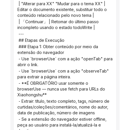
 | "Alterar para XX" "Mudar para o tema XX" | 
Editar o documento existente, substituir todo o 
conteúdo relacionado pelo novo tema |
 | 「Continuar」 | Retomar do último passo 
incompleto usando o estado todoWrite |
 ---
 ## Etapas de Execução
 ### Etapa 1: Obter conteúdo por meio da 
extensão do navegador
 - Use `browserUse` com a ação "openTab" para 
abrir o link.
 - Use `browserUse` com a ação "observeTab" 
para extrair a página inteira.
 - **É OBRIGATÓRIO usar somente o 
browserUse — nunca use fetch para URLs do 
Xiaohongshu**
 - Extrair: título, texto completo, tags, número de 
curtidas/coleções/comentários, nome do autor, 
data de publicação, número de imagens
 - Se a extensão do navegador estiver offline, 
peça ao usuário para instalá-la/atualizá-la e 