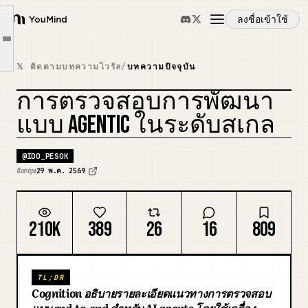
จากจุดเริ่มต้น
ลงชื่อเข้าใช้
การเพิ่มความน่าเชื่อถือ
YouMind
Article outline
การใช้การทดสอบอัตโนมัติใน Devin ปัจจุบัน
ภาพรวม
𝕏 ติดตามบทความไวรัล
/
บทความปัจจุบัน
สิ่งที่คุณจะได้รับกลับมา
การตรวจสอบการพัฒนา
จุดที่ยังเป็นปัญหา
กรณีการใช้งาน
แบบ AGENTIC ในระดับสเกล
อนาคตของการพัฒนาแบบอะซิงโครนัสคือการตรวจสอบ
ทักษะ
@
IDO_PESOK
อังกฤษ
29 พ.ค. 2569
พรอมต์
210K
389
26
16
809
ราคา
TL;DR
ดาวน์โหลด
Cognition อธิบายรายละเอียดแนวทางการตรวจสอบ