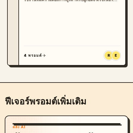
นักเรียน และทีมผลิตภัณฑ์ ผลการค้นหาในปัจจุบันมัก
จะแนะนำให้ใช้ GPT Image 2 สำหรับภาพประกอบ
สไลด์ พื้นหลังงานนำเสนอ และภาพที่พร้อมใช้งานใน
เด็ค ซึ่งชุดเครื่องมือนี้จะช่วยเปลี่ยนไอเดียคร่าวๆ ให้
กลายเป็นสไลด์เปิดที่ดูสวยงามและเป็นมืออาชีพ
4 พรอมต์
R
E
ฟีเจอร์พรอมต์เพิ่มเติม
คลัง AI