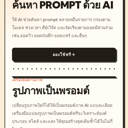
ค้นหา PROMPT ด้วย AI
ให้ AI ช่วยค้นหา prompt หลายหมื่นรายการ กรองตาม
โมเดล ช่วงเวลา คีย์เวิร์ด และจัดเรียงตามยอดมีส่วนร่วม
เช่น ยอดวิว ยอดบันทึก ยอดแชร์ และอื่นๆ
ลองใช้ฟรี
เครื่องมือด้านภาพ
รูปภาพเป็นพรอมต์
/imagine prompt: cinemati
เปลี่ยนรูปภาพใดก็ได้ให้เป็นพรอมต์ภาพ AI แบบละเอียด
c, cyberpunk sunset, neon
เครื่องมือแปลงรูปภาพเป็นพรอมต์ฟรีจะวิเคราะห์องค์
colors, 8k --v 6.0
ประกอบ สไตล์ และแสง ให้คุณสร้างลุคเดิมซ้ำได้ในไม่กี่