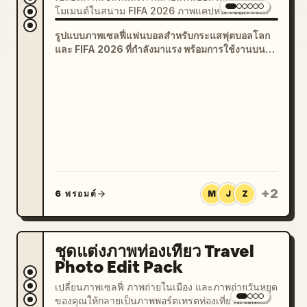
โมเมนต์ในสนาม FIFA 2026 ภาพแคปหน้าจอการ
ถ่ายทอดสด ภาพพอร์ตเทรตในชุดแข่งฟุตบอล และภาพ
รูปแบบภาพเซลฟี่แฟนบอลสำหรับกระแสฟุตบอลโลก
กระทบไหล่คนดังในวันแข่งขัน
และ FIFA 2026 ที่กำลังมาแรง พร้อมการใช้งานบนโซ
เชียลที่หลากหลาย ไม่ว่าจะเป็นอวตารแฟนบอล ภาพ
เซลฟี่วันแข่งขัน ภาพแคปการถ่ายทอดสด ภาพพอร์ตเท
รตในชุดแข่ง และภาพกระทบไหล่คนดัง
+
2
6 พรอมต์
M
J
Z
ชุดแต่งภาพท่องเที่ยว Travel
Photo Edit Pack
เปลี่ยนภาพเซลฟี่ ภาพถ่ายในเมือง และภาพถ่ายวันหยุด
ของคุณให้กลายเป็นภาพพอร์ตเทรตท่องเที่ยวสไตล์