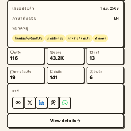
เผยแพร่แล้ว
1 พ.ค. 2569
ภาษาต้นฉบับ
EN
หมวดหมู่
โพสต์บนโซเชียลมีเดีย
ภาพประกอบ
ภาพร่าง / ลายเส้น
ตัวละคร
ถูกใจ
ยอดดู
แชร์
116
43.2K
13
ความคิดเห็น
บันทึก
อ้างอิง
19
141
6
แชร์
View details