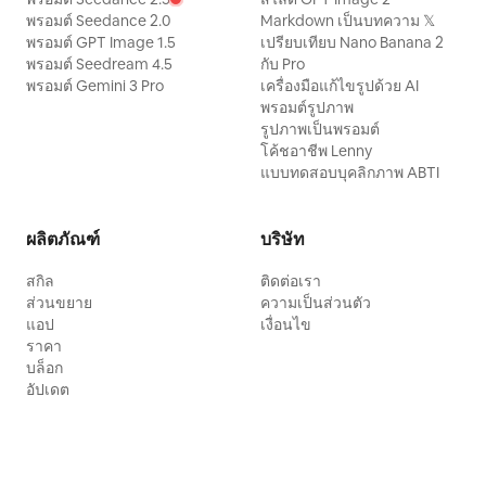
พรอมต์ Seedance 2.0
Markdown เป็นบทความ 𝕏
พรอมต์ GPT Image 1.5
เปรียบเทียบ Nano Banana 2
พรอมต์ Seedream 4.5
กับ Pro
พรอมต์ Gemini 3 Pro
เครื่องมือแก้ไขรูปด้วย AI
พรอมต์รูปภาพ
รูปภาพเป็นพรอมต์
โค้ชอาชีพ Lenny
แบบทดสอบบุคลิกภาพ ABTI
ผลิตภัณฑ์
บริษัท
สกิล
ติดต่อเรา
ส่วนขยาย
ความเป็นส่วนตัว
แอป
เงื่อนไข
ราคา
บล็อก
อัปเดต