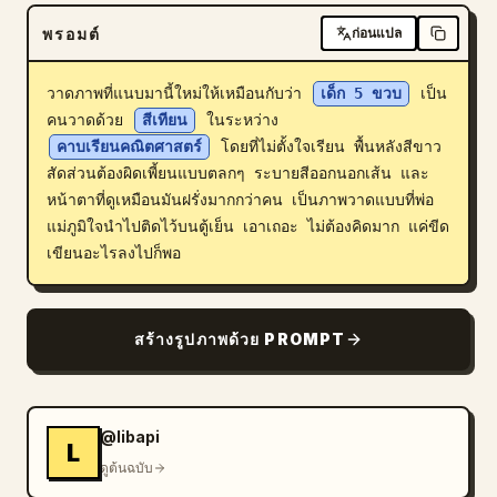
พรอมต์
ก่อนแปล
วาดภาพที่แนบมานี้ใหม่ให้เหมือนกับว่า 
เด็ก 5 ขวบ
 เป็น
คนวาดด้วย 
สีเทียน
 ในระหว่าง 
คาบเรียนคณิตศาสตร์
 โดยที่ไม่ตั้งใจเรียน พื้นหลังสีขาว 
สัดส่วนต้องผิดเพี้ยนแบบตลกๆ ระบายสีออกนอกเส้น และ
หน้าตาที่ดูเหมือนมันฝรั่งมากกว่าคน เป็นภาพวาดแบบที่พ่อ
แม่ภูมิใจนำไปติดไว้บนตู้เย็น เอาเถอะ ไม่ต้องคิดมาก แค่ขีด
เขียนอะไรลงไปก็พอ
สร้างรูปภาพด้วย PROMPT
@libapi
L
ดูต้นฉบับ