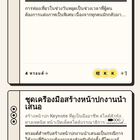
ภาพยนตร์ ตารางภาพ Instagram ฉากโปสการ์ด คอล
การท่องเที่ยวในช่วงวันหยุดเป็นช่วงเวลาที่ผู้คน
ลาจสมุดภาพ และโปสเตอร์สไตล์จุดหมายปลายทาง
ต้องการแต่งภาพเป็นพิเศษ เนื่องจากทุกคนมักกลับมา
พร้อมกับภาพเซลฟี่ ภาพถ่ายในเมือง ภาพอาหาร และ
ภาพทิวทัศน์ที่ต้องการปรับแต่งให้ดูสวยงามยิ่งขึ้น ทั้ง X
และ Google Search ต่างแสดงให้เห็นถึงความ
ต้องการที่สูงสำหรับพรอมต์ภาพท่องเที่ยวของ GPT
Image 2 ตั้งแต่การทำโปสเตอร์ท่องเที่ยวที่มีสไตล์ ไป
จนถึงการสร้างคอลลาจภาพพักร้อนที่พร้อมโพสต์ลงโซ
เชียล และขั้นตอนการแต่งภาพเซลฟี่ที่อัปโหลดขึ้นไป
+
1
4 พรอมต์
蜡
K
K
ชุดเครื่องมือสร้างหน้าปกงานนำ
เสนอ
สร้างหน้าปก Keynote ที่ดูเป็นมืออาชีพ สไลด์หัวข้อ
ทางเทคนิค หน้าเปิดเด็คสไตล์บรรณาธิการ และภาพ
ประกอบงานนำเสนอ ด้วยการจัดวางตัวอักษรที่โดด
พรอมต์สำหรับสร้างหน้าปกงานนำเสนอเป็นกรณีการ
เด่น ลำดับชั้นที่ชัดเจน และเลย์เอาต์ขนาด 16:9
ใช้งานที่มีความต้องการสูงสำหรับผู้ก่อตั้ง ดีไซเนอร์