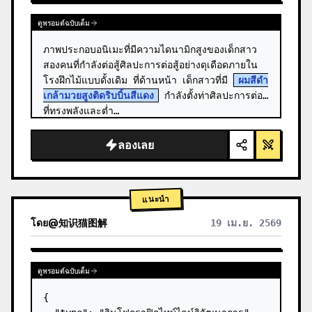
ดูพรอมต์ฉบับเต็ม
ภาพประกอบอนิเมะที่มีความไดนามิกสูงของเด็กสาว
สองคนที่กำลังต่อสู้ศิลปะการต่อสู้อย่างดุเดือดภายใน
โรงฝึกไม้แบบดั้งเดิม ที่ด้านหน้า เด็กสาวที่มี 
ผมสีดำ
เกล้ามวยสูงติดริบบิ้นสีแดง
 กำลังตั้งท่าศิลปะการต่อสู้
ที่ทรงพลังและต่ำ…
ลองเลย
แนะนำ
โดย
@
知识猫图解
19 เม.ย. 2569
ดูพรอมต์ฉบับเต็ม
{
