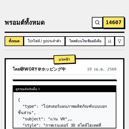
พรอมต์ทั้งหมด
14607
ทั้งหมด
โปรไฟล์ / รูปประจำตัว
โพสต์บนโซเชียลมีเดีย
อินโฟกราฟิก
แนะนำ
โดย
@
WORY＠ホッピング中
19 เม.ย. 2569
ดูพรอมต์ฉบับเต็ม
{

  "type": "โปสเตอร์แผนภาพผลิตภัณฑ์แบบแยก
ชิ้นส่วน",

  "subject": "แว่น VR",

  "style": "ภาพเรนเดอร์ 3D สไตล์ไฮเทคที่