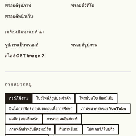
พรอมต์รูปภาพ
พรอมต์วิดีโอ
พรอมต์หน้าเว็บ
เครื่องมือพรอมต์ AI
รูปภาพเป็นพรอมต์
พรอมต์รูปภาพ
สไลด์ GPT Image 2
ตามหมวดหมู่
กรณีใช้งาน
โปรไฟล์ / รูปประจำตัว
โพสต์บนโซเชียลมีเดีย
อินโฟกราฟิก / ภาพประกอบเพื่อการศึกษา
ภาพขนาดย่อของ YouTube
คอมิก / สตอรี่บอร์ด
การตลาดผลิตภัณฑ์
ภาพหลักสำหรับอีคอมเมิร์ซ
สินทรัพย์เกม
โปสเตอร์ / ใบปลิว