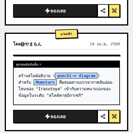
สะอาดตา แสงสตูดิโอ เน้นจุดเรืองแสง",

  "background": "
ไล่เฉดสีม่วงและน้ำเงิน
ลองเลย
อ่อน
",

  "header":…
แนะนำ
โดย
@
やまもん
19 เม.ย. 2569
ดูผลลัพธ์จากโมเดลอื่น
ดูพรอมต์ฉบับเต็ม
สร้างสไลด์อธิบาย (
ponchi-e diagram
) 
สำหรับ 
Momotaro
 ที่ผสมผสานบรรยากาศอันอ่อน
โยนของ "Irasutoya" เข้ากับความหนาแน่นของ
ข้อมูลในระดับ "สไลด์คาสุมิกาเซกิ"
ลองเลย