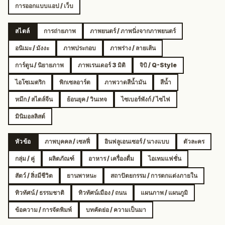
การออกแบบแอป / เว็บ
สไตล์
การถ่ายภาพ
ภาพยนตร์ / ภาพนิ่งจากภาพยนตร์
อนิเมะ / มังงะ
ภาพประกอบ
ภาพร่าง / ลายเส้น
การ์ตูน / นิยายภาพ
ภาพเรนเดอร์ 3 มิติ
จิบิ / Q-Style
ไอโซเมตริก
พิกเซลอาร์ต
ภาพวาดสีน้ำมัน
สีน้ำ
หมึก / สไตล์จีน
ย้อนยุค / วินเทจ
ไซเบอร์พังก์ / ไซไฟ
มินิมอลลิสต์
หัวข้อ
ภาพบุคคล / เซลฟี่
อินฟลูเอนเซอร์ / นางแบบ
ตัวละคร
กลุ่ม / คู่
ผลิตภัณฑ์
อาหาร / เครื่องดื่ม
ไอเทมแฟชั่น
สัตว์ / สิ่งมีชีวิต
ยานพาหนะ
สถาปัตยกรรม / การตกแต่งภายใน
ทิวทัศน์ / ธรรมชาติ
ทิวทัศน์เมือง / ถนน
แผนภาพ / แผนภูมิ
ข้อความ / การจัดพิมพ์
บทคัดย่อ / ความเป็นมา