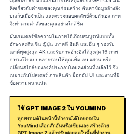
OpenAI สร้างบนแกนการให้เหตุผลของ GPT-5.4 มัน
คิดเกี่ยวกับคำขอของคุณก่อนสร้าง ค้นหาข้อมูลอ้างอิง
บนเว็บเมื่อจำเป็น และตรวจสอบผลลัพธ์ด้วยตัวเอง ภาพ
จึงทำตามคำสั่งของคุณอย่างใกล้ชิด
มันเรนเดอร์ข้อความในภาพได้เกือบสมบูรณ์แบบทั้ง
อักษรละติน จีน ญี่ปุ่น เกาหลี ฮินดี และอื่น ๆ รองรับ
เอาต์พุตสูงสุด 4K และรับภาพอ้างอิงได้สูงสุด 16 ภาพ
การแก้ไขแบบหลายรอบให้คุณเพิ่ม ลบ ผสาน หรือ
เปลี่ยนสไตล์ขององค์ประกอบโดยคงส่วนที่เหลือไว้ จึง
เหมาะกับโปสเตอร์ ภาพสินค้า ม็อกอัป UI และงานที่มี
ข้อความหนาแน่น
ใช้ GPT IMAGE 2 ใน YOUMIND
ทุกพรอมต์ในหน้านี้ทำงานได้โดยตรงใน
YouMind เลือกสักอันหรือเขียนเอง สร้างด้วย
GPT Image 2 แล้วปรับต่อยอดในพื้นที่ทำงาน