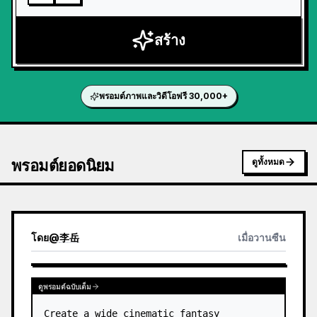
สร้าง
พรอมต์ภาพและวิดีโอฟรี 30,000+
พรอมต์ยอดนิยม
ดูทั้งหมด
โดย
@
李岳
เมื่อวานซืน
ดูพรอมต์ฉบับเต็ม
Create a wide cinematic fantasy 