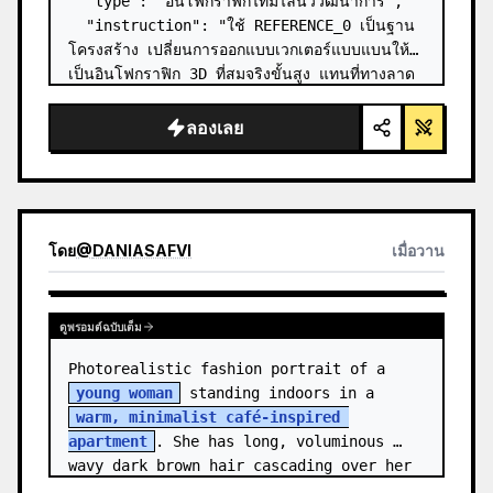
  "type": "อินโฟกราฟิกไทม์ไลน์วิวัฒนาการ",

  "instruction": "ใช้ REFERENCE_0 เป็นฐาน
โครงสร้าง เปลี่ยนการออกแบบเวกเตอร์แบบแบนให้
เป็นอินโฟกราฟิก 3D ที่สมจริงขั้นสูง แทนที่ทางลาด
เรียบๆ ด้วยขั้นบันไดหินที่ชัดเจน และอัปเกรดสิ่งมี
ชีวิตทั้งหมดให้เป็นโมเดล 3D ที่สมจ…
ลองเลย
โดย
@
DANIASAFVI
เมื่อวาน
ดูพรอมต์ฉบับเต็ม
Photorealistic fashion portrait of a 
young woman
 standing indoors in a 
warm, minimalist café-inspired 
apartment
. She has long, voluminous 
wavy dark brown hair cascading over her 
shoulders,…