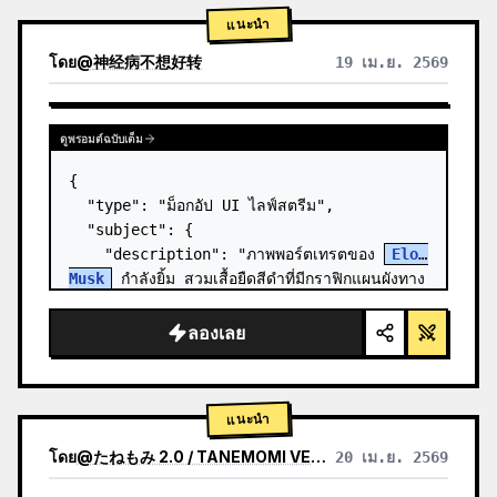
แนะนำ
โดย
@
神经病不想好转
19 เม.ย. 2569
ดูพรอมต์ฉบับเต็ม
{

  "type": "ม็อกอัป UI ไลฟ์สตรีม",

  "subject": {

    "description": "ภาพพอร์ตเทรตของ 
Elon 
Musk
 กำลังยิ้ม สวมเสื้อยืดสีดำที่มีกราฟิกแผนผังทาง
เทคนิคสีขาว",

    "background": "ด้านซ้ายแสดงหน้าจอที่มี
ลองเลย
ข้อความ '{argument n…
แนะนำ
โดย
@
たねもみ 2.0 / TANEMOMI VER2.0
20 เม.ย. 2569