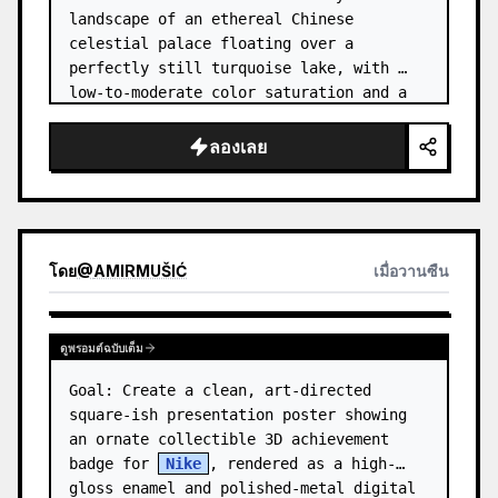
landscape of an ethereal Chinese 
celestial palace floating over a 
perfectly still turquoise lake, with 
low-to-moderate color saturation and a 
dreamy refined atmosphere. Center the 
composition on an enormous white jade 
ลองเลย
and pale a…
โดย
@
AMIRMUŠIĆ
เมื่อวานซืน
ดูพรอมต์ฉบับเต็ม
Goal: Create a clean, art-directed 
square-ish presentation poster showing 
an ornate collectible 3D achievement 
badge for 
Nike
, rendered as a high-
gloss enamel and polished-metal digital 