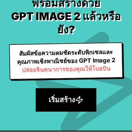
พร้อมสร้างด้วย
GPT IMAGE 2 แล้วหรือ
ยัง?
สัมผัสข้อความคมชัดระดับพิกเซลและ
คุณภาพเชิงพาณิชย์ของ GPT Image 2
ปล่อยจินตนาการของคุณให้โบยบิน
เริ่มสร้าง