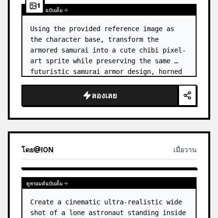
1
ดูพรอมต์ฉบับเต็ม
Using the provided reference image as 
the character base, transform the 
armored samurai into a cute chibi pixel-
art sprite while preserving the same 
futuristic samurai armor design, horned 
helmet, black/teal/magenta color 
accents, glowing cyan energy details,…
ลองเลย
โดย
@
ION
เมื่อวาน
ดูพรอมต์ฉบับเต็ม
Create a cinematic ultra-realistic wide 
shot of a lone astronaut standing inside 