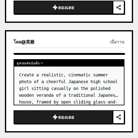
ลองเลย
โดย
@
英爺
เมื่อวาน
ดูพรอมต์ฉบับเต็ม
Create a realistic, cinematic summer 
photo of a cheerful Japanese high school 
girl sitting casually on the polished 
wooden veranda of a traditional Japanese 
house, framed by open sliding glass-and-
wood doors. She wears a white sailor-
style school uniform top w…
ลองเลย