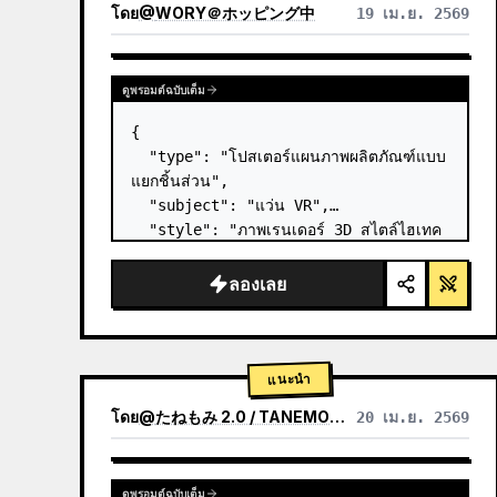
โดย
@
WORY＠ホッピング中
19 เม.ย. 2569
ดูพรอมต์ฉบับเต็ม
{

  "type": "โปสเตอร์แผนภาพผลิตภัณฑ์แบบ
แยกชิ้นส่วน",

  "subject": "แว่น VR",

  "style": "ภาพเรนเดอร์ 3D สไตล์ไฮเทค
ที่สะอาดตา แสงสตูดิโอ เน้นจุดเรืองแสง",

  "background": "
ไล่เฉดสีม่วงและน้ำเงิน
ลองเลย
อ่อน
",

  "header":…
แนะนำ
โดย
@
たねもみ 2.0 / TANEMOMI VER2.0
20 เม.ย. 2569
ดูพรอมต์ฉบับเต็ม