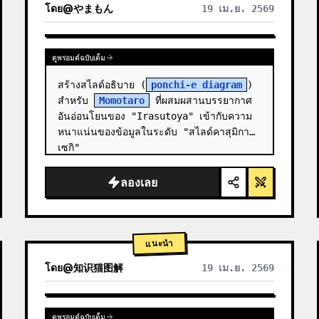
โดย
@
やまもん
19 เม.ย. 2569
ดูผลลัพธ์จากโมเดลอื่น
ดูพรอมต์ฉบับเต็ม
สร้างสไลด์อธิบาย (
ponchi-e diagram
) 
สำหรับ 
Momotaro
 ที่ผสมผสานบรรยากาศ
อันอ่อนโยนของ "Irasutoya" เข้ากับความ
หนาแน่นของข้อมูลในระดับ "สไลด์คาสุมิกา
เซกิ"
ลองเลย
แนะนำ
โดย
@
知识猫图解
19 เม.ย. 2569
ดูพรอมต์ฉบับเต็ม