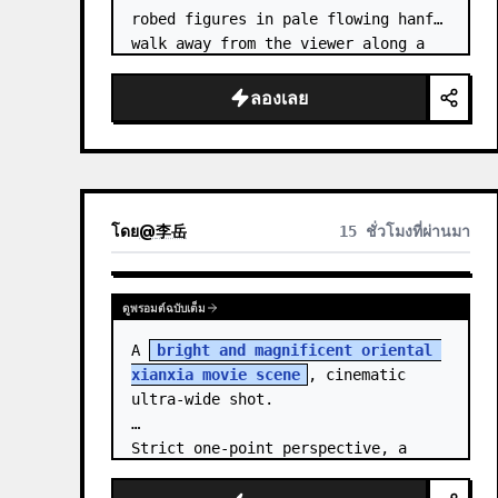
robed figures in pale flowing hanfu 
walk away from the viewer along a 
glossy white-jade bridge toward an 
enormous ornate palace gate rising 
ลองเลย
from a mirror-still l…
โดย
@
李岳
15 ชั่วโมงที่ผ่านมา
ดูพรอมต์ฉบับเต็ม
A 
bright and magnificent oriental 
xianxia movie scene
, cinematic 
ultra-wide shot.

Strict one-point perspective, a 
grand heavenly staircase paved with 
light golden jade, passing through 