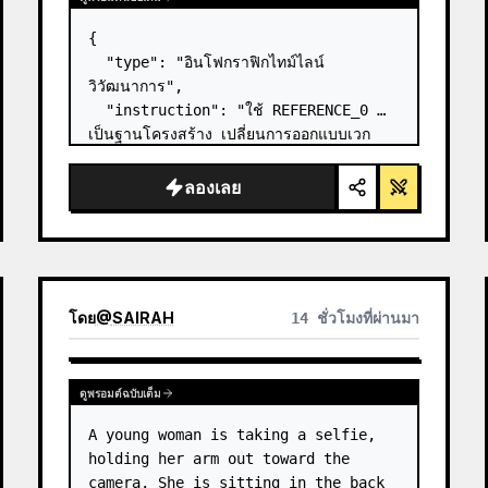
{

  "type": "อินโฟกราฟิกไทม์ไลน์
วิวัฒนาการ",

  "instruction": "ใช้ REFERENCE_0 
เป็นฐานโครงสร้าง เปลี่ยนการออกแบบเวก
เตอร์แบบแบนให้เป็นอินโฟกราฟิก 3D ที่สมจริง
ขั้นสูง แทนที่ทางลาดเรียบๆ ด้วยขั้นบันไดหินที่
ลองเลย
ชัดเจน และอัปเกรดสิ่งมีชีวิตทั้งหมดให้เป็น
โมเดล 3D ที่สมจ…
โดย
@
SAIRAH
14 ชั่วโมงที่ผ่านมา
ดูพรอมต์ฉบับเต็ม
A young woman is taking a selfie, 
holding her arm out toward the 
camera. She is sitting in the back 