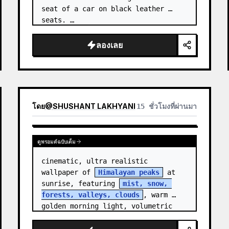
seat of a car on black leather 
seats. …
ลองเลย
โดย
@
SHUSHANT LAKHYANI
15 ชั่วโมงที่ผ่านมา
ดูพรอมต์ฉบับเต็ม
cinematic, ultra realistic 
wallpaper of 
Himalayan peaks
 at 
sunrise, featuring 
mist, snow, 
forests, valleys, clouds
, warm 
golden morning light, volumetric 
sun rays, dramatic…