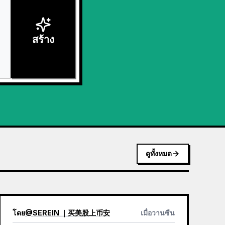
สร้าง
ดูทั้งหมด
โดย
@
SEREIN ｜买美股上币安
เมื่อวานซืน