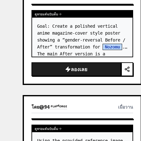
ดูพรอมต์ฉบับเต็ม
Goal: Create a polished vertical 
anime magazine-cover style poster 
showing a “gender-reversal Before / 
After” transformation for 
Nozomu
. 
The main After version is a 
beautiful, cool, androgynous anime 
boy who preserves…
ลองเลย
โดย
@
𝟡𝟜 ᴾᴸᴬʸᶠᴼᴿᴳᴱ
เมื่อวาน
ดูพรอมต์ฉบับเต็ม
Using the provided reference image 