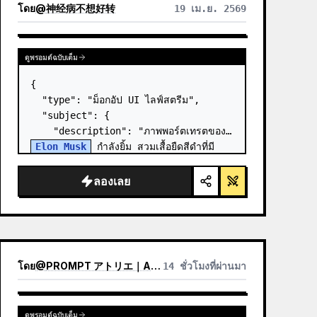
โดย
@
神经病不想好转
19 เม.ย. 2569
ดูพรอมต์ฉบับเต็ม
{

  "type": "ม็อกอัป UI ไลฟ์สตรีม",

  "subject": {

    "description": "ภาพพอร์ตเทรตของ 
Elon Musk
 กำลังยิ้ม สวมเสื้อยืดสีดำที่มี
กราฟิกแผนผังทางเทคนิคสีขาว",

    "background": "ด้านซ้ายแสดงหน้าจอ
ลองเลย
ที่มีข้อความ '{argument n…
โดย
@
PROMPT アトリエ｜AI画像プロンプト
14 ชั่วโมงที่ผ่านมา
ดูพรอมต์ฉบับเต็ม