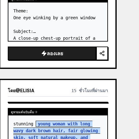
Theme:

One eye winking by a green window

Subject:

A close-up chest-up portrait of a 
young woman wearing a 
white lace-
trimmed dress
 leaning her cheek on 
ลองเลย
one hand and smiling with one eye 
closed at a wooden table in a 
{argum…
โดย
@
ELISIA
15 ชั่วโมงที่ผ่านมา
ดูพรอมต์ฉบับเต็ม
stunning 
young woman with long 
wavy dark brown hair, fair glowing 
skin, soft natural makeup, and 