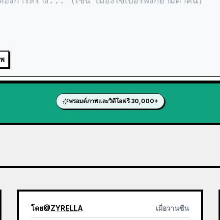
าพ
พรอมต์ภาพและวิดีโอฟรี 30,000+
โดย
@
ZYRELLA
เมื่อวานซืน