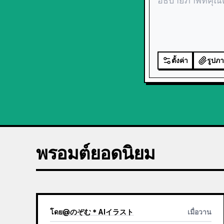
ตั้งค่า
รูปภ
พรอมต์ยอดนิยม
โดย
@
のぞむ＊AIイラスト
เมื่อวาน