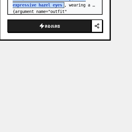
expressive hazel eyes
, wearing a 
{argument name="outfit" 
default="stylish monochrome deep 
red streetwear outfit consisting of 
ลองเลย
a…