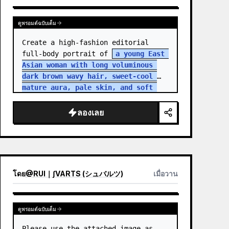
ดูพรอมต์ฉบับเต็ม
Create a high-fashion editorial 
full-body portrait of 
a young East 
Asian woman with long voluminous 
dark brown wavy hair, sweet-cool 
mature aura, pale skin, and soft 
but intense eye contact
 standing 
in an aband…
ลองเลย
โดย
@
RUI｜∫VARTS (シュバルツ)
เมื่อวาน
ดูพรอมต์ฉบับเต็ม
Please use the attached image as 