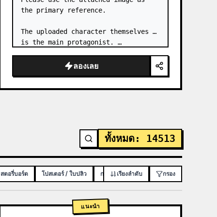
the primary reference.

The uploaded character themselves 
is the main protagonist. …
ลองเลย
ทั้งหมด
:
14513
 สตอรี่บอร์ด
โปสเตอร์ / ใบปลิว
การออกแบบแอป / เว็บ
เรียงลำดับ
กรอง
แนะนำ