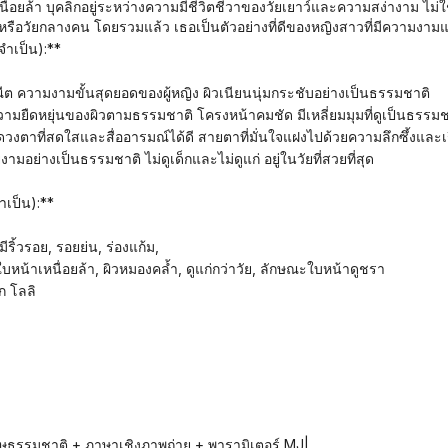
หนื่อยล้า บุคลิกอยู่ระหว่างความมีชีวิตชีวาของวัยเยาว์และความสง่างาม ไม่ใช
อวัยกลางคน โดยรวมแล้ว เธอเป็นตัวอย่างที่ดีของหญิงสาวที่มีความงา
จำเป็น):**
ณีต ความงามขั้นสุดยอดของผู้หญิง ผิวเนียนนุ่มกระชับอย่างเป็นธรรมชาติ
ความยืดหยุ่นของผิวตามธรรมชาติ โครงหน้าคมชัด มีเหลี่ยมมุมที่ดูเป็นธรรมช
ดวงตาที่สดใสและสื่ออารมณ์ได้ดี สายตาที่มั่นใจแฝงไปด้วยความลึกซึ้งและเ
งามอย่างเป็นธรรมชาติ ไม่ดูเด็กและไม่ดูแก่ อยู่ในวัยที่สวยที่สุด
ำเป็น):**
่มมีริ้วรอย, รอยย่น, ร่องแก้ม,
 ใบหน้าเหนื่อยล้า, ผิวหมองคล้ำ, ดูแก่กว่าวัย, ลักษณะใบหน้าดูชรา
ก โลลิ
ษธรรมชาติ + ภาษาเชิงภาพถ่าย + พารามิเตอร์ MJ|