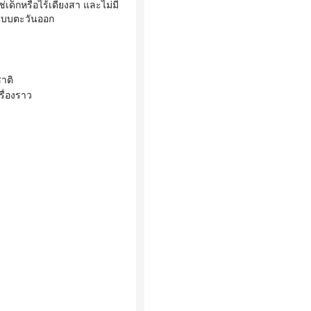
่เด็กหรือไร้เดียงสา และไม่มี
มแบบตะวันออก
าติ
รื่องราว