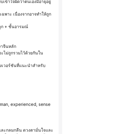
ูก + ชั้นอารมณ์
ษาจีนหลัก