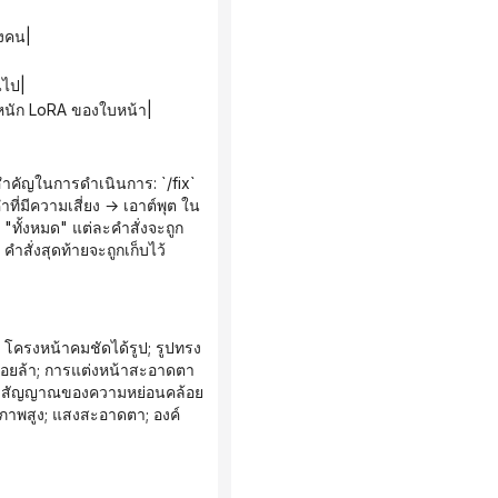
างคน|
นไป|
ำหนัก LoRA ของใบหน้า|
่มีความเสี่ยง → เอาต์พุต ใน
 "ทั้งหมด" แต่ละคำสั่งจะถูก
ั่งสุดท้ายจะถูกเก็บไว้
ื่อยล้า; การแต่งหน้าสะอาดตา
ไม่มีสัญญาณของความหย่อนคล้อย
ณภาพสูง; แสงสะอาดตา; องค์