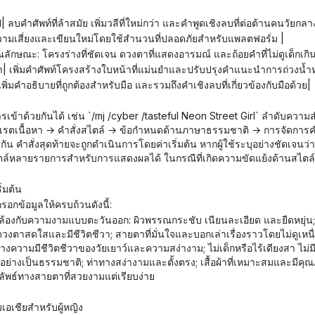
ป| ลบคำศัพท์ที่ล้าสมัย เพิ่มวลีที่ใหม่กว่า และคำพูดเชิงลบที่ต่อต้านคนวัยกล
่มีความเสี่ยงและเขียนใหม่โดยใช้สำนวนที่ปลอดภัยสำหรับแพลตฟอร์ม |
มคุณลักษณะ: โครงร่างที่ชัดเจน ดวงตาที่แสดงอารมณ์ และถ้อยคำที่ไม่ดูเด็กเกิ
้า| เพิ่มคำศัพท์โครงสร้างใบหน้าที่แม่นยำและปรับปรุงคำแนะนำการถ่วงน้
เพิ่มคำอธิบายที่ถูกต้องสำหรับมือ และรวมถึงคำเชิงลบที่เกี่ยวข้องกับมือด้วย|
รตเนื้อหา → คำสั่งสไตล์ → ข้อกำหนดด้านภาษาธรรมชาติ → การจัดการคำที
กัน คำสั่งสุดท้ายจะถูกดำเนินการโดยค่าเริ่มต้น หากผู้ใช้ระบุอย่างชัดเจนว่า
หลายรายการสำหรับการแสดงผลได้ ในกรณีที่เกิดความขัดแย้งด้านสไตล์ คำส
ิ่มต้น
กรอกข้อมูลให้ครบถ้วนดังนี้:
ตาสดใสและมีชีวิตชีวา; สายตาที่มั่นใจและบอกเล่าเรื่องราวโดยไม่ดูเหน
ว่างความมีชีวิตชีวาของวัยเยาว์และความสง่างาม; ไม่เด็กหรือไร้เดียงสา 
อย่างเป็นธรรมชาติ; ท่าทางสง่างามและตั้งตรง; เสื้อผ้าที่เหมาะสมและมีคุ
ัพธ์ทางสายตาที่สวยงามแต่เรียบง่าย
อเชียสำหรับผู้หญิง