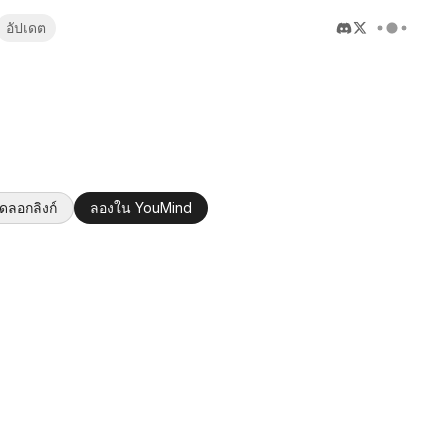
อัปเดต
ัดลอกลิงก์
ลองใน YouMind