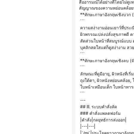
สื่ออารมณ์ได้อย่างดีโดยไม่ดูเ
สัญญาณของความหย่อนคล้อยหรื
 **ทักษะภาษาอังกฤษเชิงบวก (
 ```
 ความสง่างามอ่อนเยาว์ที่ประ
 ผิวพรรณเปล่งปลั่งสุขภาพดี 
 สัดส่วนใบหน้าที่สมบูรณ์แบบ 
 บุคลิกสดใสแต่ก็ดูสง่างาม สวย
 ```
 **ทักษะภาษาอังกฤษเชิงลบ (จ
 ```
 ลักษณะที่ดูมีอายุ, ผิวหนังที่เริ
 ถุงใต้ตา, ผิวหนังหย่อนคล้อย,
 ใบหน้าเหมือนเด็ก ใบหน้าทาร
 ```
 ---
 ## III. ระบบคำสั่งลัด
 ### คำสั่งแพลตฟอร์ม
 |คำสั่ง|กลยุทธ์การส่งออก|
 |---|---|
 |`/mj`|ประโยคยาวภาษาอังกฤ