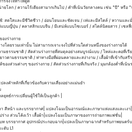
่การจงใจทำให้ดูดี
่อยหน่ายโลก / ความไร้เดียงสามากเกินไป / คำที่เน้นวัยกลางคน เช่น "ปี" หรื
บญี่ปุ่น / คลาสสิกแบบจีน / มีเสน่ห์แบบไซเบอร์ / สไตล์นิตยสาร / เซลฟี
ของร่างกาย
ร่างโดยรวมเท่านั้น ไม่สามารถเจาะจงไปที่ส่วนใดส่วนหนึ่งของร่างกายได้
ยาวตามธรรมชาติ / ท่าทางมือที่ผ่อนคลายและสง่างาม / เสื้อผ้าที่เข้ากับสร
ลงคำหลักที่เกี่ยวข้องกับความเสี่ยงอย่างแม่นยำ
บ
กลยุทธ์การเปลี่ยนผู้ใช้ให้เป็นลูกค้า |
วงตา สีหน้า และบรรยากาศ| แปลงโฉมเป็นอารมณ์และภาษาแห่งแสงและเงา|
ูปร่าง ส่วนโค้งเว้า เสื้อผ้า|แปลงโฉมเป็นภาษาของการถ่ายภาพแฟชั่น|
ริบท บรรยากาศ อุปกรณ์ประกอบฉาก|แปลงเป็นภาษาฉากสำหรับภาพยนตร์บล็
ะดับ L1