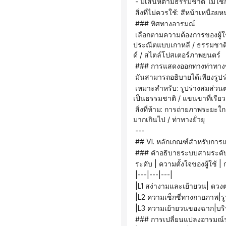
 - มีเสน่ห์ตามธรรมชาติ ไม่ใช
 สิ่งที่ไม่ควรใช้: สีหน้าเหนื
 ### ทิศทางอารมณ์
 เลือกตามความต้องการของผู้ใช้: สดใสและมีชีวิตชีวา / อ่อนโยนและชัดเจน / เท่และมีสไตล์ / หวานและมั่นใจ / สไตล์เรโทรฮ่องกง / 
ประณีตแบบเกาหลี / ธรรมชาติแบ
ด์ / สไตล์โปสเตอร์ภาพยนตร์
 ### การแสดงออกทางท่าทาง
 มันสามารถอธิบายได้เพียงรูป
 เหมาะสำหรับ: รูปร่างสมส่วนตามธรรมชาติ / สัดส่วนร่างกายที่สมดุลอย่างสมบูรณ์แบบ / ไหล่และคอที่เรียวสวย / ท่าทางสง่างามและ
เป็นธรรมชาติ / แขนขาที่เรียว
 สิ่งที่ห้าม: การถ่ายภาพระยะใกล้ของส่วนต่างๆ ของร่างกาย / สัดส่วนร่างกายที่เกินจริง / มุมกล้องต่ำที่เน้นร่างกาย / การเปิดเผยร่างกาย
มากเกินไป / ท่าทางยั่วยุ
 ---
 ## VI. หลักเกณฑ์สำหรับการแป
 ### คำอธิบายระบบสามระดั
 ระดับ | ความตั้งใจของผู้ใช้ | 
 |---|---|---|
 |L1 สง่างามและเย้ายวน| ด
 |L2 ความเซ็กซี่ทางกายภาพ|ร
 |L3 ความเย้ายวนของฉาก|บ
 ### การเปลี่ยนแปลงอารมณ์ร