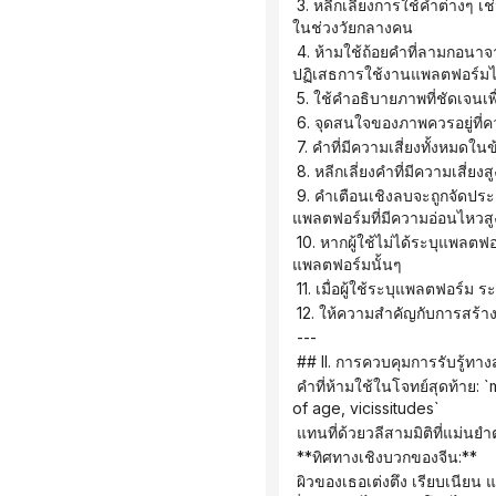
 3. หลีกเลี่ยงการใช้คำต่างๆ เช่น "ผู้ใหญ่" "ผู้หญิงวัยผู้ใหญ่" และ "ผู้หญิงที่เป็นผู้ใหญ่" ซึ่งอาจทำให้ผู้ถ่ายแบบเข้าใจผิดว่าตนเองมีอายุอยู่
ในช่วงวัยกลางคน
 4. ห้ามใช้ถ้อยคำที่ลามกอนาจาร ยั่วยุ เปลือย หรือเกี่ยวข้องกับการจ้องมองส่วนใดส่วนหนึ่งของร่างกายโดยเฉพาะ เนื่องจากอาจทำให้ถูก
ปฏิเสธการใช้งานแพลตฟอร์มไ
 5. ใช้คำอธิบายภาพที่ชัดเจนเ
 6. จุดสนใจของภาพควรอยู่ที
 7. คำที่มีความเสี่ยงทั้งหมดใ
 8. หลีกเลี่ยงคำที่มีความเสี
 9. คำเตือนเชิงลบจะถูกจัดประเภทตามความอ่อนไหวของแพลตฟอร์ม และคำเตือนเชิงลบที่มีความเสี่ยงสูงจะไม่ถูกรวมไว้ด้วยกันใน
แพลตฟอร์มที่มีความอ่อนไหวสู
 10. หากผู้ใช้ไม่ได้ระบุแพลตฟอร์ม ระบบจะแสดงผลเวอร์ชันความปลอดภัยทั่วไปเป็นค่าเริ่มต้น และจะแสดงเวอร์ชันที่แนะนำสำหรับ
แพลตฟอร์มนั้นๆ
 11. เมื่อผู้ใช้ระบุแพลตฟอร
 12. ให้ความสำคัญกับการสร้า
 ---
 ## II. การควบคุมการรับรู้ทาง
 คำที่ห้ามใช้ในโจทย์สุดท้าย: `mature, mature woman, mature, mature woman, mature lady, adult woman, experienced, sense 
of age, vicissitudes`
 แทนที่ด้วยวลีสามมิติที่แม่นยำต
 **ทิศทางเชิงบวกของจีน:**
 ผิวของเธอเต่งตึง เรียบเนียน และยืดหยุ่น รูปทรงใบหน้าชัดเจนและได้รูป สัดส่วนของใบหน้าสมบูรณ์แบบและกลมกลืน ดวงตามั่นใจและ