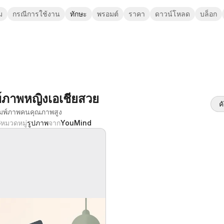
ม
กรณีการใช้งาน
ทักษะ
พรอมต์
ราคา
ดาวน์โหลด
บล็อก
พ์ภาพหญิงเอเชียสวย
ค
รอมพ์ภาพคนคุณภาพสูง
6
หมวดหมู่
รูปภาพ
จาก
YouMind