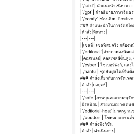
 |`/sdxl`| คำแนะนำเชิงบวก 
 |`/gpt`| คำอธิบายภาษาจีนธ
 |`/comfy`|ช่องเสียบ Positi
 ### คำแนะนำในการจัดสไตล
 |คำสั่ง|ทิศทาง|
 |---|---|
 ||เซลฟี่| เซลฟี่สมจริง กล้อ
 |`/editorial`|ถ่ายภาพลงนิต
 ||คอสเพลย์| คอสเพลย์ขั้นสู
 |`/cyber`| ไซเบอร์พังก์, แ
 |`/hanfu`| ชุดฮั่นฝูสไตล์จ
 ### คำสั่งเกี่ยวกับการจัดเรตเ
 |คำสั่ง|กลยุทธ์|
 |---|---|
 |`/safe`|ภาพบุคคลแบบอนุรักษ
 |มีรสนิยม| สวยงามอย่างเด่นช
 |`/editorial-heat`|มาตรฐานข
 |`/boudoir`| โฆษณาแบรนด์ช
 ### คำสั่งฟังก์ชัน
 |คำสั่ง| ดำเนินการ|