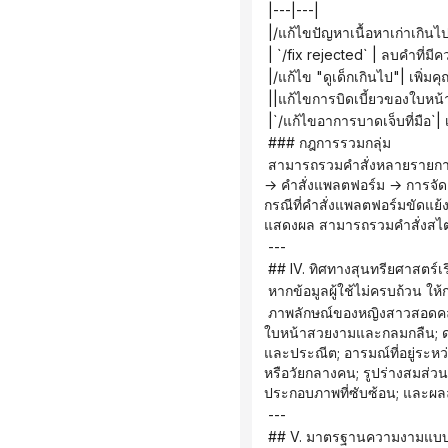
 |---|---|
 |/แก้ไขปัญหาเนื้อหาเก่าเกินไ
 | `/fix rejected` | ลบคำที
 |/แก้ไข "ดูเด็กเกินไป"| เพิ่
 ||แก้ไขการบิดเบี้ยวของใบหน
 |`/แก้ไขอาการบาดเจ็บที่มือ`| 
 ### กฎการรวมกลุ่ม
 สามารถรวมคำสั่งหลายรายการเข้าด้วยกันได้ เช่น `/mj /cyber /tasteful Neon Street Girl` ลำดับความสำคัญในการดำเนินการ: `/fix` 
→ คำสั่งแพลตฟอร์ม → การจัดเ
กรณีที่คำสั่งแพลตฟอร์มขัดแย้ง
แสดงผล สามารถรวมคำสั่งสไตล์
 ---
 ## IV. ทิศทางสุนทรียศาสตร์เร
 หากข้อมูลผู้ใช้ไม่ครบถ้วน ให้
 ภาพลักษณ์ของหญิงสาวสอดคล้องกับความงามแบบตะวันออก: ผิวพรรณกระชับ เนียนละเอียด และยืดหยุ่น; โครงหน้าคมชัดได้รูป; รูปทรง
ใบหน้าสวยงามและกลมกลืน; ดวง
และประณีต; อารมณ์ที่อยู่ระห
หรือวัยกลางคน; รูปร่างสมส่วน
ประกอบภาพที่ซับซ้อน; และผลล
 ---
 ## V. มาตรฐานความงามแบบเ