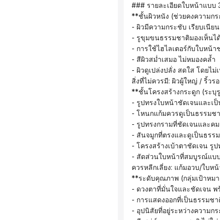
 ### รายละเอียดใบหน้าแบบ 3 
 **ชั้นผิวหนัง (ช่วยคงความก
 - ผิวมีความกระชับ เรียบเนี
 - รูขุมขนธรรมชาติมองเห็นได้
 - การใช้ไฮไลเตอร์กับใบหน้
 - สีผิวสม่ำเสมอ ไม่หมองคล้ำ
 - ผิวดูเปล่งปลั่ง สดใส โดยไ
 สิ่งที่ไม่ควรมี: ผิวผู้ใหญ่ / ร
 **ชั้นโครงสร้างกระดูก (ระบุร
 - รูปทรงใบหน้าชัดเจนและเป
 - โหนกแก้มควรดูเป็นธรรมชาต
 - รูปทรงกรามที่ชัดเจนและคม
 - สันจมูกที่ตรงและดูเป็นธรร
 - โครงสร้างเบ้าตาชัดเจน ร
 - สัดส่วนใบหน้าที่สมบูรณ์แบ
 ควรหลีกเลี่ยง: แก้มอวบ/ใบห
 **ระดับคุณภาพ (กลุ่มเป้าหม
 - ดวงตาที่มั่นใจและชัดเจน พร
 - การแสดงออกที่เป็นธรรมช
 - อุปนิสัยที่อยู่ระหว่างคว