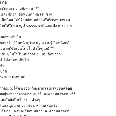
มิติ
ระชับและความยืดหยุ่น):**
ยน และมีความยืดหยุ่นตามธรรมชาติ
เล็กน้อย ไม่มีผิวหย่อนคล้อยหรือริ้วรอยชัดเจน
าช่วยให้ใบหน้าดูเป็นธรรมชาติและเปล่งประกาย
ม่เบลอจนเกินไป
ิ้วรอยแห่งวัย / ใบหน้าดูโทรม / ความรู้สึกเหนื่อยล้า
ูปทรงที่ชัดเจนโดยไม่ทำให้ดูแก่):**
็นชั้นๆ ไม่ใช่ใบหน้ากลมๆ แบบเด็กทารก
ิ ไม่เด่นจนเกินไป
ชัด
มชาติ
ูปทรงดวงตาคมชัด
บ
น้ากลม/ถุงใต้ตา/ร่องแก้ม/ขากรรไกรหย่อนคล้อย
ายอยู่ระหว่างความอ่อนเยาว์และความสง่างาม):**
้อมสัมผัสถึงเรื่องราวต่างๆ
าติและนุ่มนวล ปราศจากความเสแสร้ง
ามกระฉับกระเฉงของวัยหนุ่มสาวและความสง่างาม