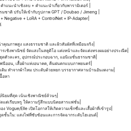
+ คำแนะนำเชิงลบ + คำแนะนำเกี่ยวกับพารามิเตอร์ |
รรมชาติ ปรับให้เข้ากับรูปภาพ GPT / Doubao / Jimeng |
ve + Negative + LoRA + ControlNet + IP-Adapter|
์
งหน้าคุณภาพสูง แสงธรรมชาติ และผิวสัมผัสที่เหมือนจริง|
ยสารเชิงพาณิชย์ จัดแสงในสตูดิโอ แต่งหน้าและจัดแต่งทรงผมอย่างประณีต|
ง, ชุดตัวละคร, อุปกรณ์ประกอบฉาก, แอนิเมชั่นธรรมชาติ|
สงไฟนีออน, เสื้อผ้าแห่งอนาคต, คืนฝนตกแบบภาพยนตร์|
ีนดั้งเดิม ทำจากผ้าไหม ประดับด้วยหยก บรรยากาศลานบ้านอันงดงาม|
นื้อหา
์นิยมที่สุด เน้นเชิงพาณิชย์ล้วนๆ|
ัดแต่เรียบหรู ให้ความรู้สึกแบบนิตยสารแฟชั่น|
อง Vogue/Elle เปิดโอกาสให้เกิดความเซ็กซี่และเสื้อผ้าที่เข้ารูป|
ุดชั้นใน: แสงไฟที่ซับซ้อนและการจัดฉากระดับไฮเอนด์|