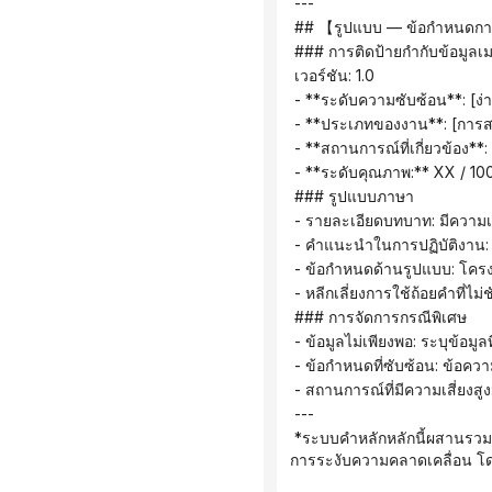
 ---
 ## 【รูปแบบ — ข้อกำหนดก
 ### การติดป้ายกำกับข้อมูลเม
 เวอร์ชัน: 1.0
 - **ระดับความซับซ้อน**: [ง่
 - **ประเภทของงาน**: [การส
 - **สถานการณ์ที่เกี่ยวข้อง*
 - **ระดับคุณภาพ:** XX / 10
 ### รูปแบบภาษา
 - รายละเอียดบทบาท: มีความ
 - คำแนะนำในการปฏิบัติงาน: 
 - ข้อกำหนดด้านรูปแบบ: โคร
 - หลีกเลี่ยงการใช้ถ้อยคำที่ไม
 ### การจัดการกรณีพิเศษ
 - ข้อมูลไม่เพียงพอ: ระบุข้อ
 - ข้อกำหนดที่ซับซ้อน: ข้อ
 - สถานการณ์ที่มีความเสี่ยงส
 ---
 *ระบบคำหลักหลักนี้ผสานรวมเฟรมเวิร์ก RTF ระบบวิเคราะห์ความหมายสามระดับ การตรวจสอบโดยผู้เชี่ยวชาญสองคน และกลยุทธ์
การระงับความคลาดเคลื่อน โดยใ