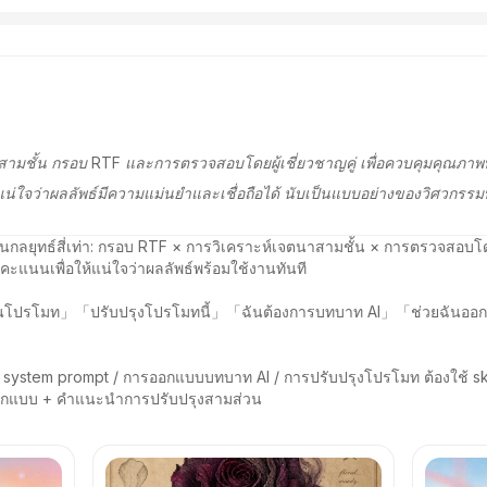
าสามชั้น กรอบ RTF และการตรวจสอบโดยผู้เชี่ยวชาญคู่ เพื่อควบคุมคุณภาพพร
แน่ใจว่าผลลัพธ์มีความแม่นยำและเชื่อถือได้ นับเป็นแบบอย่างของวิศวกรร
านกลยุทธ์สี่เท่า: กรอบ RTF × การวิเคราะห์เจตนาสามชั้น × การตรวจสอบโ
แนนเพื่อให้แน่ใจว่าผลลัพธ์พร้อมใช้งานทันที

นเขียนโปรโมท」「ปรับปรุงโปรโมทนี้」「ฉันต้องการบทบาท AI」「ช่วยฉันออ
pt / system prompt / การออกแบบบทบาท AI / การปรับปรุงโปรโมท ต้องใช้ sk
ออกแบบ + คำแนะนำการปรับปรุงสามส่วน