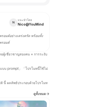
แนะนำโดย
N
Nico@YouMind
อมต์อย่างเคร่งครัด พร้อมทั้ง
มพรอมต์
ดยผู้เชี่ยวชาญสองคน × การระงับ
กแบบ prompt」「โปรโมทนี้ใช้ไม่
ill นี้ ผลลัพธ์ประกอบด้วยโปรโมท
ดูทั้งหมด