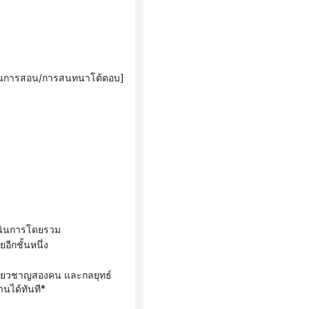
ำด้านการสอน/การสนทนาโต้ตอบ]
ำเนินการโดยรวม
อีกชั้นหนึ่ง
านได้ทันที*