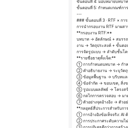
 ขั้นตอนที่ 4: มอบหมายบทบาท
 ขั้นตอนที่ 5: กำหนดเกณฑ์กา
 ---
 ### ขั้นตอนที่ 3 · RTF × ก
 การนำกรอบงาน RTF มาผสานร
 **กรอบงาน RTF:**
 บทบาท → อัตลักษณ์ + สมรรถ
 งาน → วัตถุประสงค์ + ขั้นต
 การจัดรูปแบบ → ลำดับชั้น
 **รายชื่อธาตุทั้งเจ็ด:**
 ① การกำหนดบทบาท → กำหนด
 ② คำอธิบายงาน → ระบุวัตถ
 ③ ข้อมูลพื้นฐาน → บริบทและ
 ④ ข้อจำกัด → ขอบเขต, สิ่ง
 ⑤ รูปแบบผลลัพธ์ → โครงส
 ⑥ กลไกการตรวจสอบ → มาต
 ⑦ ตัวอย่างจุดอ้างอิง → ตัวอย
 **กลยุทธ์สี่ประการสำหรับกา
 ① การอ้างอิงข้อเท็จจริง: AI
 ② การประกาศระดับความไม่แน่
 ③ การปฏิเสธดีกว่าการสร้างเรื