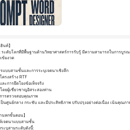
ฮินท์】
เข้มงวด
การแบบสามชั้นและการระบุเจตนาเชิงลึก
บบโครงสร้าง RTF
ละการยึดโยงข้อเท็จจริง
นโดยผู้เชี่ยวชาญอิสระสองท่าน
และการตรวจสอบคุณภาพ
้เป็นศูนย์กลาง กระชับ และมีประสิทธิภาพ ปรับปรุงอย่างต่อเนื่อง เน้นคุณภ
งานหกขั้นตอน】
าะห์เจตนาแบบสามชั้น
องระบุสามระดับดังนี้: