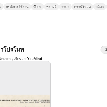
ม
กรณีการใช้งาน
ทักษะ
พรอมต์
ราคา
ดาวน์โหลด
บล็อก
ตาโปรโมท
ค
4
หมวดหมู่
เขียน
จาก
YouMind