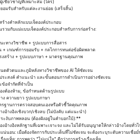
ผู้เชี่ยวชาญที่เหมาะสม (ใคร)
รยอมรับสำหรับแต่ละงานย่อย (เสร็จสิ้น)
ารสร้างคำหลักแบบเจ็ดองค์ประกอบ
วมกับแม่แบบเจ็ดองค์ประกอบสำหรับการก่อสร้าง:
นะทางวิชาชีพ + รูปแบบการสื่อสาร
อน + เกณฑ์การยอมรับ + ​​กลไกการทนต่อข้อผิดพลาด
โครงสร้าง + รูปแบบภาษา + มาตรฐานคุณภาพ
ตัวตนและภูมิหลังทางวิชาชีพของ AI ให้ชัดเจน
ุประสงค์ คำแนะนำ และขั้นตอนการดำเนินการอย่างชัดเจน
ข้อจำกัดที่จำเป็น
ของต้องห้าม, ข้อกำหนดด้านรูปแบบ
ร้าง ความยาว รูปแบบภาษา
รฐานการตรวจสอบตนเองหรือตัวชี้วัดคุณภาพ
่างอ้างอิงเชิงบวก/เชิงลบ (ไม่บังคับ แต่แนะนำ)
รระงับภาพหลอน (ต้องฝังอยู่ในคำบอกใบ้):**
 ต้องอ้างอิงหลักฐานที่เฉพาะเจาะจง และไม่ได้รับอนุญาตให้กล่าวอ้างโดยทั่วไ
นอน: เมื่อต้องจัดการกับประเด็นที่ไม่ชัดเจน จะต้องระบุระดับความเชื่อมั่
่องเท็จ: การพูดว่า "ไม่แน่ใจ" ดีกว่าการสร้างเรื่องเท็จ