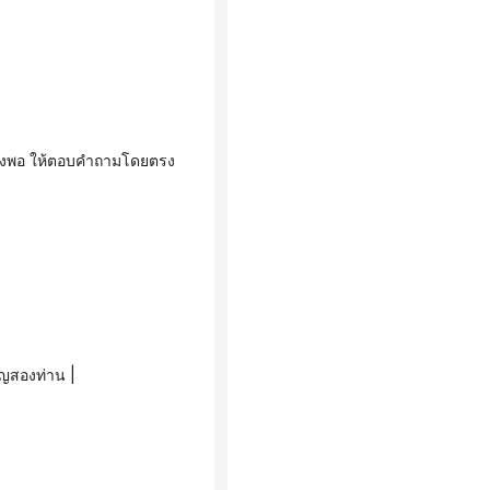
าญสองท่าน |