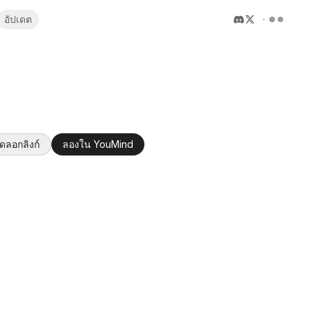
อัปเดต
ัดลอกลิงก์
ลองใน YouMind