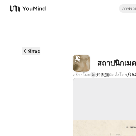
ภาพรว
YouMind
ทักษะ
สถาปนิกเม
สร้างโดย
知识猫
ติดตั้งโดย
5
知