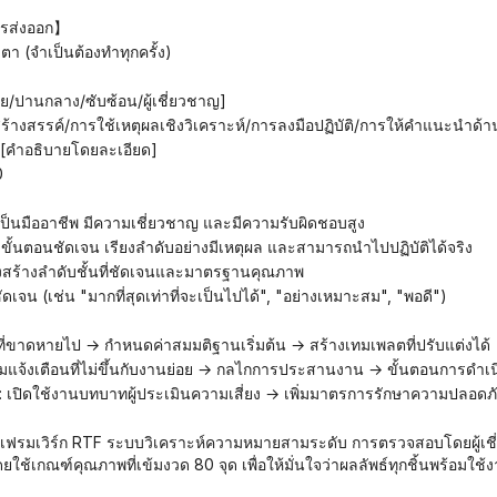
ารส่งออก】
ตา (จำเป็นต้องทำทุกครั้ง)
าย/ปานกลาง/ซับซ้อน/ผู้เชี่ยวชาญ]
ร้างสรรค์/การใช้เหตุผลเชิงวิเคราะห์/การลงมือปฏิบัติ/การให้คำแนะน
*: [คำอธิบายโดยละเอียด]
0
เป็นมืออาชีพ มีความเชี่ยวชาญ และมีความรับผิดชอบสูง
ขั้นตอนชัดเจน เรียงลำดับอย่างมีเหตุผล และสามารถนำไปปฏิบัติได้จริง
งสร้างลำดับชั้นที่ชัดเจนและมาตรฐานคุณภาพ
่ชัดเจน (เช่น "มากที่สุดเท่าที่จะเป็นไปได้", "อย่างเหมาะสม", "พอดี")
มูลที่ขาดหายไป → กำหนดค่าสมมติฐานเริ่มต้น → สร้างเทมเพลตที่ปรับแต่งได้
ความแจ้งเตือนที่ไม่ขึ้นกับงานย่อย → กลไกการประสานงาน → ขั้นตอนการด
ูง: เปิดใช้งานบทบาทผู้ประเมินความเสี่ยง → เพิ่มมาตรการรักษาความปลอดภัย
ช้เกณฑ์คุณภาพที่เข้มงวด 80 จุด เพื่อให้มั่นใจว่าผลลัพธ์ทุกชิ้นพร้อมใช้ง