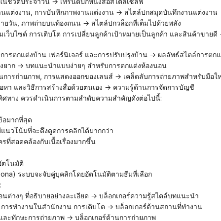
นในชีวิตประจำวัน → เทรนด์ปกหนังสือสไตล์เซลฟี่
านแต่งงาน, การบันทึกภาพงานแต่งงาน → สไตล์ปกสมุดบันทึกงานแต่งงาน
อกรายวัน, ภาพถ่ายบนท้องถนน → สไตล์ปกวล็อกที่เต็มไปด้วยพลัง
งการตกแต่งบ้าน เฟอร์นิเจอร์ และการปรับปรุงบ้าน → ผลลัพธ์สไตล์การตกแต
ไม่ยุ่งยาก → บทแนะนำแบบง่ายๆ สำหรับการตกแต่งห้องนอน
นฐานการถ่ายภาพ, การแสดงออกของเลนส์ → เคล็ดลับการถ่ายภาพสำหรับมือให
้อหา และวิธีการสร้างสื่อด้วยตนเอง → ความรู้ด้านการจัดการบัญชี
ทิศทาง ควรดำเนินการตามลำดับความสำคัญดังต่อไปนี้:
ข้อมากที่สุด
ึ่งมีแนวโน้มที่จะดึงดูดการคลิกได้มากกว่า
ี่สอดคล้องกับเนื้อเรื่องมากขึ้น
อัตโนมัติ
ersona) ระบบจะจับคู่บุคลิกโดยอัตโนมัติตามธีมที่เลือก
:
อนต่างๆ ที่อธิบายอย่างละเอียด → บล็อกเกอร์ความรู้สไตล์บทแนะนำ
าพ การทำงานในสำนักงาน การเติบโต → บล็อกเกอร์ด้านสถานที่ทำงาน
 และทักษะการถ่ายภาพ → บล็อกเกอร์ด้านการถ่ายภาพ