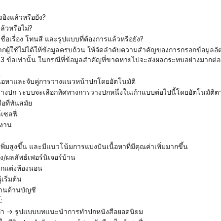
อิงแล้วหรือยัง?
ล้วหรือไม่?
ื่อเรื่อง โทนสี และรูปแบบที่ต้องการแล้วหรือยัง?
3 ข้อเท่านั้น ในกรณีที่ข้อมูลสำคัญที่ขาดหายไปจะส่งผลกระทบอย่างมากต่อ
นื้อหาและจับคู่การวางแนวหน้าปกโดยอัตโนมัติ
ารวางปก ระบบจะเลือกทิศทางการวางปกหนึ่งในเก้าแบบต่อไปนี้โดยอัตโนมัติต
อที่ทันสมัย
เซลฟี่
งงาน
ิ่มสูงขึ้น และมีแนวโน้มการแบ่งปันเนื้อหาที่มีคุณค่าเพิ่มมากขึ้น
/ผลลัพธ์เฟอร์นิเจอร์บ้าน
ารตกแต่งห้องนอน
เริ่มต้น
งานด้านบัญชี
:
ารทำ → รูปแบบบทแนะนำการทำปกหนังสือยอดนิยม