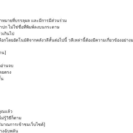
เป้าหมายที่บรรลุผล และมีการมีส่วนร่วม
้าปก ไม่ใช่ชื่อที่พิมพ์ลงบนกระดาษ
าวเกินไป
งาน]
กอ่านจบ
โดยตรง
้น
้คุณแล้ว
รู้วิธีก็ตาม
ปริมาณการเข้าชมเว็บไซต์]
่างฉับพลัน