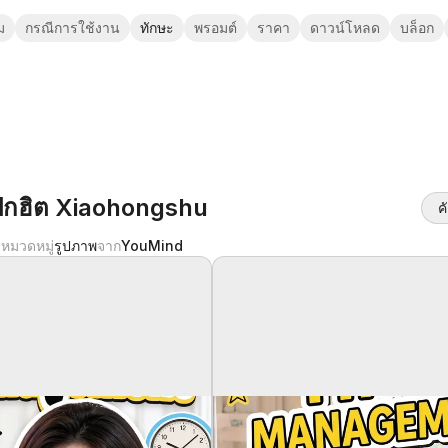
ม
กรณีการใช้งาน
ทักษะ
พรอมต์
ราคา
ดาวน์โหลด
บล็อก
งปกฮิต Xiaohongshu
ค
8
หมวดหมู่
รูปภาพ
จาก
YouMind