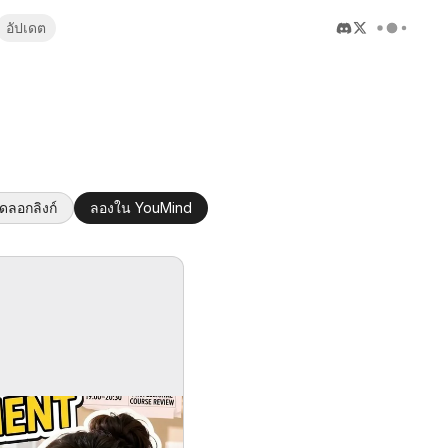
อัปเดต
ัดลอกลิงก์
ลองใน YouMind