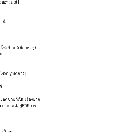
ด้วยอารมณ์]
่านี้
ซเชียล (เสี่ยวหงซู)
ับ
เชิงปฏิบัติการ]
ชี
ิ่มยอดขายก็เป็นเรื่องยาก
ายาม แต่อยู่ที่วิธีการ
เนื้อหา