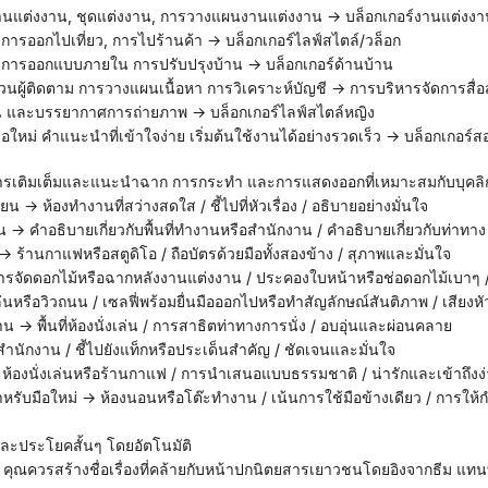
านแต่งงาน, ชุดแต่งงาน, การวางแผนงานแต่งงาน → บล็อกเกอร์งานแต่งงา
ก, การออกไปเที่ยว, การไปร้านค้า → บล็อกเกอร์ไลฟ์สไตล์/วล็อก
อร์ การออกแบบภายใน การปรับปรุงบ้าน → บล็อกเกอร์ด้านบ้าน
วนผู้ติดตาม การวางแผนเนื้อหา การวิเคราะห์บัญชี → การบริหารจัดการสื่อ
่น และบรรยากาศการถ่ายภาพ → บล็อกเกอร์ไลฟ์สไตล์หญิง
รเติมเต็มและแนะนำฉาก การกระทำ และการแสดงออกที่เหมาะสมกับบุคลิก
ยน → ห้องทำงานที่สว่างสดใส / ชี้ไปที่หัวเรื่อง / อธิบายอย่างมั่นใจ
น → คำอธิบายเกี่ยวกับพื้นที่ทำงานหรือสำนักงาน / คำอธิบายเกี่ยวกับท่าทาง
→ ร้านกาแฟหรือสตูดิโอ / ถือบัตรด้วยมือทั้งสองข้าง / สุภาพและมั่นใจ
การจัดดอกไม้หรือฉากหลังงานแต่งงาน / ประคองใบหน้าหรือช่อดอกไม้เบาๆ 
งเล่นหรือวิวถนน / เซลฟี่พร้อมยื่นมือออกไปหรือทำสัญลักษณ์สันติภาพ / เสีย
น → พื้นที่ห้องนั่งเล่น / การสาธิตท่าทางการนั่ง / อบอุ่นและผ่อนคลาย
→ สำนักงาน / ชี้ไปยังแท็กหรือประเด็นสำคัญ / ชัดเจนและมั่นใจ
→ ห้องนั่งเล่นหรือร้านกาแฟ / การนำเสนอแบบธรรมชาติ / น่ารักและเข้าถึงง
หรับมือใหม่ → ห้องนอนหรือโต๊ะทำงาน / เน้นการใช้มือข้างเดียว / การให้
งปกและประโยคสั้นๆ โดยอัตโนมัติ