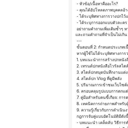
 - หัวข้อ/เนื้อหาคืออะไร?
 - คุณได้อัปโหลดภาพบุคคลอ้าง
 - ได้ระบุทิศทางการวางปกไว้แ
 - ได้ระบุการออกแบบตัวละคร ช
 อย่าถามคำถามเพิ่มเติมซ้ำๆ หากผู้ใช้ไม่ได้ให้ข้อมูลครบถ้วน ให้จัดลำดับความสำคัญของการกรอกข้อมูลอัตโนมัติโดยอิงจากข้อมูลที่มีอยู่ 
และถามคำถามที่จำเป็นไม่เกิน 
 ---
 ขั้นตอนที่ 2: กำหนดประเภทเ
 หากผู้ใช้ไม่ได้ระบุทิศทางก
 1. บทแนะนำการสร้างปกหนังสื
 2. เทรนด์ปกหนังสือไวรัลสไตล์
 3. สไตล์ปกสมุดบันทึกงานแต่
 4. สไตล์ปก Vlog ที่ดูมีพลัง
 5. ปริมาณการเข้าชมเว็บไซต์เพ
 6. ครอบคลุมรูปแบบการตกแต่ง
 7. คู่มือสำหรับคนขี้เกียจ: ก
 8. เทคนิคการถ่ายภาพสำหรับผู้
 9. ความรู้เกี่ยวกับการดำเนิน
 กฎการจับคู่แบบอัตโนมัติมีดังนี้
 - บทแนะนำ เคล็ดลับ วิธีก