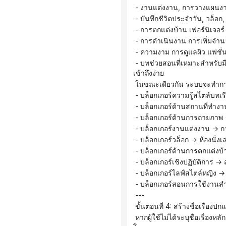
 - งานแต่งงาน, การวางแผนง
 - บันทึกชีวิตประจำวัน, วล็อ
 - การตกแต่งบ้าน เฟอร์นิเจ
 - การดำเนินงาน การเพิ่มจำน
 - ความงาม การดูแลผิว แฟชั
 - บทช่วยสอนที่เหมาะสำหรับมือใหม่ คำแนะนำที่เข้าใจง่าย เริ่มต้นใช้งานได้อย่างรวดเร็ว → บล็อกเกอร์สอนการใช้งานสำหรับมือใหม่ที่
เข้าถึงง่าย
 ในขณะเดียวกัน ระบบจะทำกา
 - บล็อกเกอร์ความรู้สไตล์บทเรี
 - บล็อกเกอร์ด้านสถานที่ทำงา
 - บล็อกเกอร์ด้านการถ่ายภาพ 
 - บล็อกเกอร์งานแต่งงาน → 
 - บล็อกเกอร์วล็อก → ห้องนั่
 - บล็อกเกอร์ด้านการตกแต่งบ้า
 - บล็อกเกอร์เชิงปฏิบัติการ 
 - บล็อกเกอร์ไลฟ์สไตล์หญิง 
 - บล็อกเกอร์สอนการใช้งานสำ
 ---
 ขั้นตอนที่ 4: สร้างชื่อเรื่อ
 หากผู้ใช้ไม่ได้ระบุชื่อเรื่องหลัก คุณควรสร้างชื่อเรื่องที่คล้ายกับหน้าปกนิตยสารเยาวชนโดยอิงจากธีม แทนที่จะคัดลอกชื่อบทความ