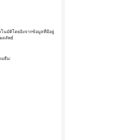
ผลลัพธ์
ามธีม: