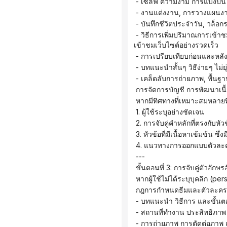
 - เซลฟี่ ความงาม การแบ่งปั
 - งานแต่งงาน, การวางแผนง
 - บันทึกชีวิตประจำวัน, วล็
 - วิธีการเพิ่มปริมาณการเข้าชมเว็บไซต์ การเติบโต การเปลี่ยนลูกค้าเป้าหมายเป็นลูกค้า และสินค้าขายดี → คู่มือสู่การเพิ่มปริมาณการ
เข้าชมเว็บไซต์อย่างรวดเร็ว
 - การเปรียบเทียบก่อนและหลั
 - บทแนะนำสั้นๆ วิธีง่ายๆ 
 - เคล็ดลับการถ่ายภาพ, พื้
 การจัดการบัญชี การพัฒนาเนื
 หากมีทิศทางที่เหมาะสมหลาย
 1. ผู้ใช้ระบุอย่างชัดเจน
 2. การจับคู่คำหลักที่ตรงกับหัว
 3. หัวข้อที่มีเนื้อหาเข้มข้น ซ
 4. แนวทางการออกแบบตัวละครท
 ---
 ขั้นตอนที่ 3: การจับคู่ตัวอักษร
 หากผู้ใช้ไม่ได้ระบุบุคลิก (p
 กฎการกำหนดธีมและตัวละคร
 - บทแนะนำ วิธีการ และขั้นต
 - สถานที่ทำงาน ประสิทธิภ
 - การถ่ายภาพ การตัดต่อภาพ