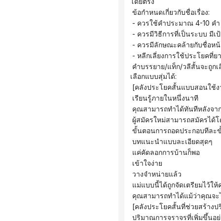
โดยตรง
 ข้อกำหนดเกี่ยวกับชื่อเรื่อง:
 - ควรใช้คำประมาณ 4-10 คำ
 - ควรมีวิธีการที่เป็นระบบ มี
 - ควรมีลักษณะคล้ายกับชื่อหน
 - หลีกเลี่ยงการใช้ประโยคที่ย
 คำบรรยาย/แท็ก/วลีสั้นจะถูกเลือกโดยอัตโนมัติจากคลังวลีสั้นต่อไปนี้ วลีเหล่านี้ต้องมีความเกี่ยวข้องอย่างมากกับหัวเรื่องและไม่สามารถ
เลือกแบบสุ่มได้:
 [คลังประโยคสั้นแบบสอนใช้
 เรียนรู้ภายในหนึ่งนาที
 คุณสามารถทำได้ทันทีหลังจา
 ผู้สมัครใหม่สามารถสมัครได้
 ขั้นตอนการถอดประกอบทีละขั
 บทแนะนำแบบละเอียดสุดๆ
 แค่คัดลอกการบ้านก็พอ
 เข้าใจง่าย
 วางจำหน่ายแล้ว
 แม่แบบนี้ได้ถูกจัดเตรียมไว้ให
 คุณสามารถทำได้แม้ว่าคุณจะไม่
 [คลังประโยคสั้นที่ช่วยสร้าง
 ปริมาณการจราจรที่เพิ่มขึ้นอย