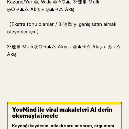
Kazanç/Yer ◎, Wide ◎→○▲, 3-連単 Multi
◎○→▲△ Akış + ◎▲→△ Akış
【Ekstra fonu olanlar / 3-連単'yı geniş satın almak
isteyenler için】
3-連単 Multi ◎○→▲△ Akış + ◎▲→△ Akış + ◎→△
Akış
YouMind ile viral makaleleri AI derin
okumayla incele
Kaynağı kaydedin, odaklı sorular sorun, argümanı