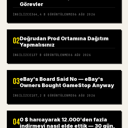
Görevler
İNGILIZCE
364,4 B
GÖRÜNTÜLENME
06 AĞU 2026
Doğrudan Prod Ortamına Dağıtım
02
Yapmalısınız
İNGILIZCE
137 B
GÖRÜNTÜLENME
06 AĞU 2026
eBay's Board Said No — eBay's
03
Owners Bought GameStop Anyway
İNGILIZCE
107,2 B
GÖRÜNTÜLENME
06 AĞU 2026
0 $ harcayarak 12.000'den fazla
04
indirmeyi nasıl elde ettik — 30 gün,