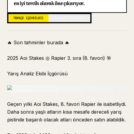
en iyi tercih olarak öne çıkarıyor.
Blog
TÜRKÇE (ÇEVRILDI)
JAPONCA (ORIJINAL)
Güncellemeler
🔥 Son tahminler burada 🔥
2025 Aoi Stakes ◎ Rapier 3. sıra (8. favori) 🎯
Yarış Analiz Ekibi İçgörüsü
Geçen yılki Aoi Stakes, 8. favori Rapier ile isabetliydi.
Daha sonra yaşlı atların kısa mesafe dereceli yarış
pistinde başarılı olacak atları önceden satın alabildik.