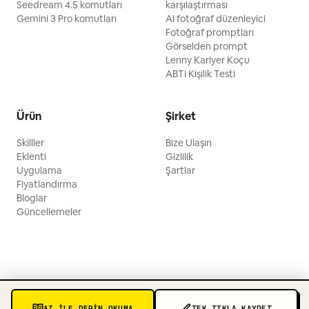
Seedream 4.5 komutları
karşılaştırması
Gemini 3 Pro komutları
AI fotoğraf düzenleyici
Fotoğraf promptları
Görselden prompt
Lenny Kariyer Koçu
ABTI Kişilik Testi
Ürün
Şirket
Skilller
Bize Ulaşın
Eklenti
Gizlilik
Uygulama
Şartlar
Fiyatlandırma
Bloglar
Güncellemeler
AI ILE DERIN OKUMA
TEK TIKLA KAYDET