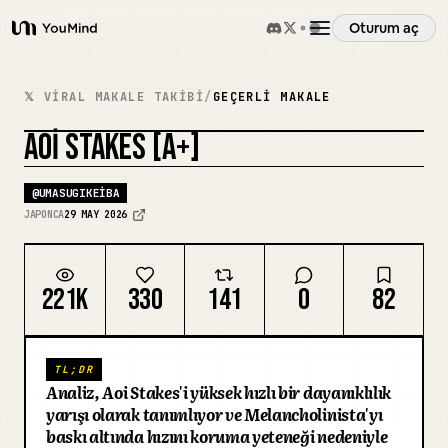
Oturum aç
YouMind
Genel Bakış
𝕏 VIRAL MAKALE TAKIBI
/
GEÇERLI MAKALE
AOI STAKES [A+]
Kullanım Senaryoları
KAPAĞI REMIKSLE
@
UMASUGIKEIBA
Beceriler
JAPONCA
29 MAY 2026
İstemler
221K
330
141
0
82
Fiyatlandırma
TL;DR
Analiz, Aoi Stakes'i yüksek hızlı bir dayanıklılık
İndir
yarışı olarak tanımlıyor ve Melancholinista'yı
baskı altında hızını koruma yeteneği nedeniyle