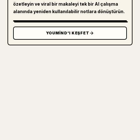
özetleyin ve viral bir makaleyi tek bir AI çalışma
alanında yeniden kullanılabilir notlara dönüştürün.
YOUMIND'I KEŞFET
ÜRETICILER IÇIN
MARKDOWN'INIZI TEMIZ BIR 𝕏
MAKALESINE DÖNÜŞTÜRÜN
Kendi uzun yazılarınızı yayımlarken
görselleri, tabloları ve kod bloklarını 𝕏