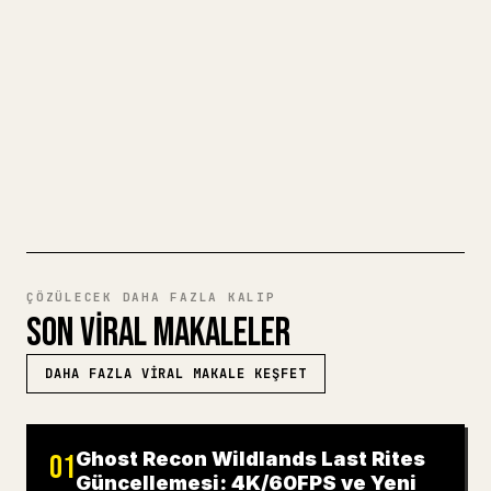
için biçimlendirmek zahmetlidir. YouMind,
eksiksiz bir Markdown taslağını temiz ve
hemen paylaşılabilir bir 𝕏 makalesine
dönüştürür.
MARKDOWN'DAN 𝕏'E DENEYIN
ÇÖZÜLECEK DAHA FAZLA KALIP
SON VIRAL MAKALELER
DAHA FAZLA VIRAL MAKALE KEŞFET
Ghost Recon Wildlands Last Rites
01
Güncellemesi: 4K/60FPS ve Yeni