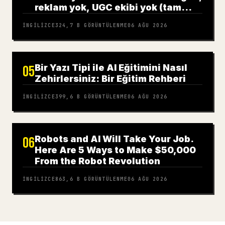
reklam yok, UGC ekibi yok (tam
rehber)
İNGILIZCE
324,7 B
GÖRÜNTÜLENME
06 AĞU 2026
Bir Yazı Tipi ile AI Eğitimini Nasıl
05
Zehirlersiniz: Bir Eğitim Rehberi
İNGILIZCE
399,6 B
GÖRÜNTÜLENME
06 AĞU 2026
Robots and AI Will Take Your Job.
06
Here Are 5 Ways to Make $50,000
From the Robot Revolution
İNGILIZCE
863,6 B
GÖRÜNTÜLENME
06 AĞU 2026