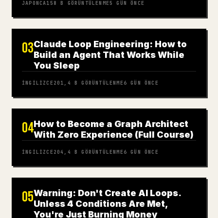
JAPONCA
158 B
GÖRÜNTÜLENME
5 GÜN ÖNCE
Claude Loop Engineering: How to
03
Build an Agent That Works While
You Sleep
İNGILIZCE
201,4 B
GÖRÜNTÜLENME
6 GÜN ÖNCE
How to Become a Graph Architect
04
With Zero Experience (Full Course)
İNGILIZCE
204,4 B
GÖRÜNTÜLENME
6 GÜN ÖNCE
Warning: Don't Create AI Loops.
05
Unless 4 Conditions Are Met,
You're Just Burning Money