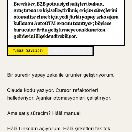
Bu rehber, B2B potansiyel müşteri bulma,
Blog
araştırma ve kişiselleştirilmiş erişim süreçlerini
otomatize etmek için yedi farklı yapay zeka ajanı
kullanan AutoGTM aracını tanıtıyor; böylece
Güncellemeler
kurucular ürün geliştirmeye odaklanırken
gelirlerini ölçeklendirebiliyor.
TÜRKÇE (ÇEVRILDI)
İNGILIZCE (ORIJINAL)
Bir süredir yapay zeka ile ürünler geliştiriyorum.
Claude kodu yazıyor. Cursor refaktörleri
hallederiyor. Ajanlar otomasyonları çalıştırıyor.
Ama satış sürecim? Hâlâ manuel.
Hâlâ LinkedIn açıyorum. Hâlâ şirketleri tek tek