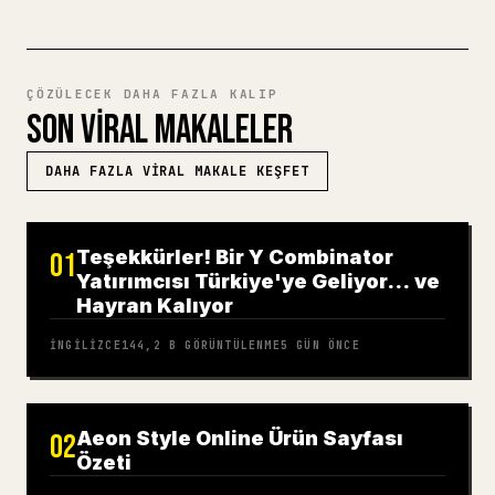
ÇÖZÜLECEK DAHA FAZLA KALIP
SON VIRAL MAKALELER
DAHA FAZLA VIRAL MAKALE KEŞFET
Teşekkürler! Bir Y Combinator
01
Yatırımcısı Türkiye'ye Geliyor… ve
Hayran Kalıyor
İNGILIZCE
144,2 B
GÖRÜNTÜLENME
5 GÜN ÖNCE
Aeon Style Online Ürün Sayfası
02
Özeti