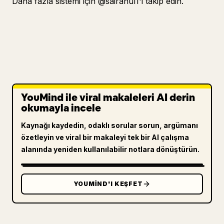
Daha fazla sistemi için @sairahul1'i takip edin.
YouMind ile viral makaleleri AI derin
okumayla incele
Kaynağı kaydedin, odaklı sorular sorun, argümanı
özetleyin ve viral bir makaleyi tek bir AI çalışma
alanında yeniden kullanılabilir notlara dönüştürün.
YOUMIND'I KEŞFET