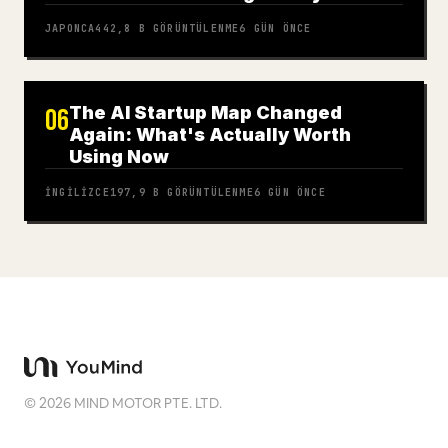
JAPONCA
442,8 B
GÖRÜNTÜLENME
6 GÜN ÖNCE
The AI Startup Map Changed
06
Again: What's Actually Worth
Using Now
İNGILIZCE
197,9 B
GÖRÜNTÜLENME
6 GÜN ÖNCE
©
2026
MIND MOTOR PTE. LTD.