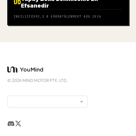
06
Efsanedir
İNGILIZCE
592,3 B
GÖRÜNTÜLENME
07 AĞU 2026
©
2026
MIND MOTOR PTE. LTD.