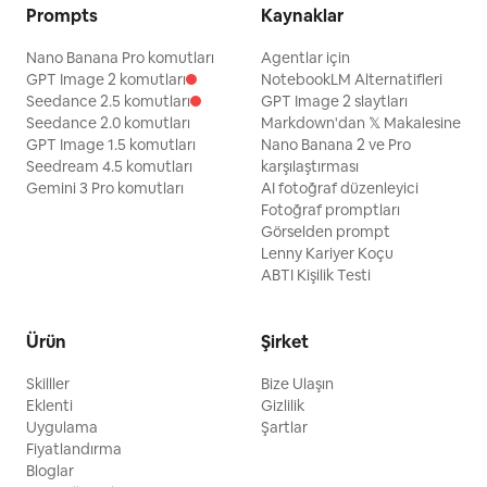
Prompts
Kaynaklar
Nano Banana Pro komutları
Agentlar için
GPT Image 2 komutları
NotebookLM Alternatifleri
Seedance 2.5 komutları
GPT Image 2 slaytları
Seedance 2.0 komutları
Markdown'dan 𝕏 Makalesine
GPT Image 1.5 komutları
Nano Banana 2 ve Pro
Seedream 4.5 komutları
karşılaştırması
Gemini 3 Pro komutları
AI fotoğraf düzenleyici
Fotoğraf promptları
Görselden prompt
Lenny Kariyer Koçu
ABTI Kişilik Testi
Ürün
Şirket
Skilller
Bize Ulaşın
Eklenti
Gizlilik
Uygulama
Şartlar
Fiyatlandırma
Bloglar