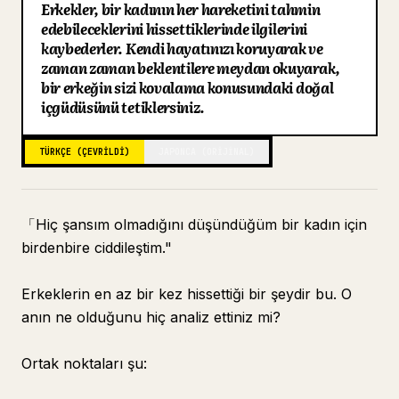
Erkekler, bir kadının her hareketini tahmin
Blog
edebileceklerini hissettiklerinde ilgilerini
kaybederler. Kendi hayatınızı koruyarak ve
zaman zaman beklentilere meydan okuyarak,
Güncellemeler
bir erkeğin sizi kovalama konusundaki doğal
içgüdüsünü tetiklersiniz.
TÜRKÇE (ÇEVRILDI)
JAPONCA (ORIJINAL)
「Hiç şansım olmadığını düşündüğüm bir kadın için
birdenbire ciddileştim."
Erkeklerin en az bir kez hissettiği bir şeydir bu. O
anın ne olduğunu hiç analiz ettiniz mi?
Ortak noktaları şu: