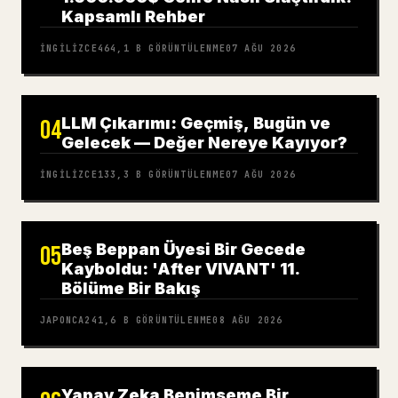
Kapsamlı Rehber
İNGILIZCE
464,1 B
GÖRÜNTÜLENME
07 AĞU 2026
LLM Çıkarımı: Geçmiş, Bugün ve
04
Gelecek — Değer Nereye Kayıyor?
İNGILIZCE
133,3 B
GÖRÜNTÜLENME
07 AĞU 2026
Beş Beppan Üyesi Bir Gecede
05
Kayboldu: 'After VIVANT' 11.
Bölüme Bir Bakış
JAPONCA
241,6 B
GÖRÜNTÜLENME
08 AĞU 2026
Yapay Zeka Benimseme Bir