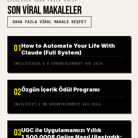
ÇÖZÜLECEK DAHA FAZLA KALIP
SON VIRAL MAKALELER
DAHA FAZLA VIRAL MAKALE KEŞFET
How to Automate Your Life With
01
Claude (Full System)
İNGILIZCE
420,6 B
GÖRÜNTÜLENME
07 AĞU 2026
Özgün İçerik Ödül Programı
02
İNGILIZCE
7,1 MN
GÖRÜNTÜLENME
07 AĞU 2026
UGC ile Uygulamamızı Yıllık
03
1.500.000$ Gelire Nasıl Ulaştırdık: