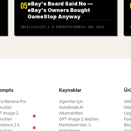
eBay's Board Said No —
05
eBay's Owners Bought
GameStop Anyway
İNGILIZCE
107,2 B
GÖRÜNTÜLENME
06 AĞU 2026
ompts
Kaynaklar
Ür
no Banana Pro
Agentlar için
Skil
utları
NotebookLM
Ekl
T Image 2
Alternatifleri
Uy
utları
GPT Image 2 slaytları
Fiy
edance 2.5
Markdown'dan 𝕏
Blo
utları
Makalesine
Gün