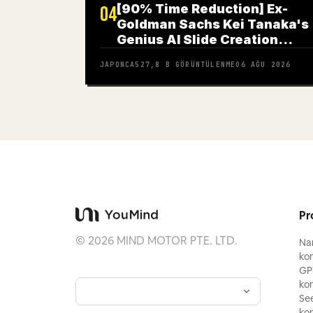
[90% Time Reduction] Ex-
04
Goldman Sachs Kei Tanaka's
Genius AI Slide Creation
Method
JAPONCA
527,8 B
GÖRÜNTÜLENME
06 AĞU 2026
Pr
©
2026
MIND MOTOR PTE. LTD.
Na
kom
GP
kom
Se
kom