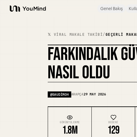
Genel Bakış
Kull
YouMind
𝕏 VIRAL MAKALE TAKIBI
/
GEÇERLI MAKA
FARKINDALIK GÜ
NASIL OLDU
ARAPÇA
29 MAY 2026
@
SAUDIMOH
GÖRÜNTÜLENME
BEĞENI
1.8M
129