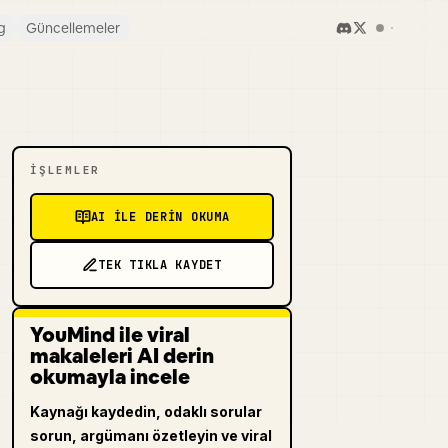
g
Güncellemeler
İŞLEMLER
AI ILE DERIN OKUMA
TEK TIKLA KAYDET
YouMind ile viral
makaleleri AI derin
okumayla incele
Kaynağı kaydedin, odaklı sorular
sorun, argümanı özetleyin ve viral