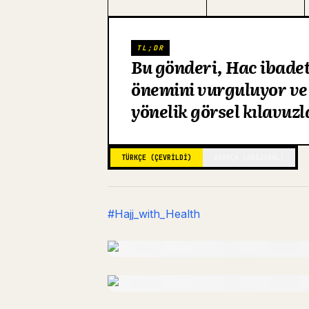
TL;DR
Bu gönderi, Hac ibadet
önemini vurguluyor ve
yönelik görsel kılavuzl
TÜRKÇE (ÇEVRILDI)
ARAPÇA (ORIJINAL)
#Hajj_with_Health