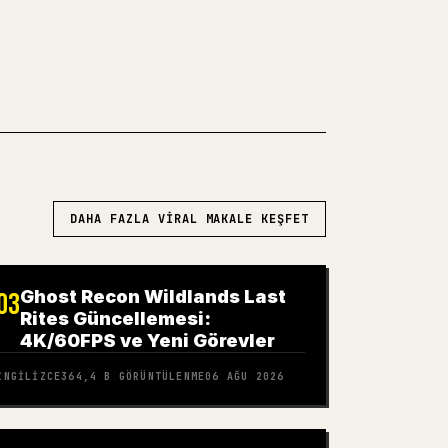
AN 𝕏'E DENEYIN
DAHA FAZLA VIRAL MAKALE KEŞFET
Ghost Recon Wildlands Last
03
Rites Güncellemesi:
4K/60FPS ve Yeni Görevler
İNGILIZCE
364,4 B
GÖRÜNTÜLENME
06 AĞU 2026