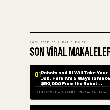
ÇÖZÜLECEK DAHA FAZLA KALIP
SON VIRAL MAKALELE
Robots and AI Will Take Your
01
Job. Here Are 5 Ways to Make
$50,000 From the Robot
Revolution
İNGILIZCE
863,6 B
GÖRÜNTÜLENME
06 AĞU 2026