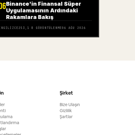
Binance'in Finansal Süper
06
Uygulamasının Ardındaki
Rakamlara Bakış
İNGILIZCE
253,1 B
GÖRÜNTÜLENME
06 AĞU 2026
ün
Şirket
ller
Bize Ulaşın
enti
Gizlilik
gulama
Şartlar
atlandırma
glar
cellemeler