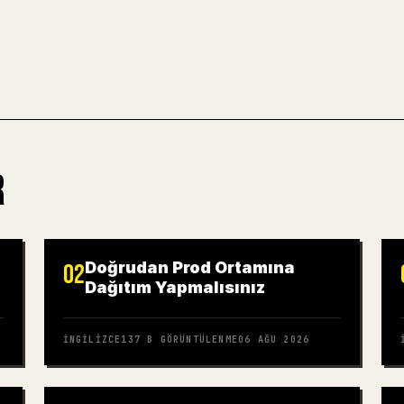
MARKDOWN'D
R
Doğrudan Prod Ortamına
02
Dağıtım Yapmalısınız
İNGILIZCE
137 B
GÖRÜNTÜLENME
06 AĞU 2026