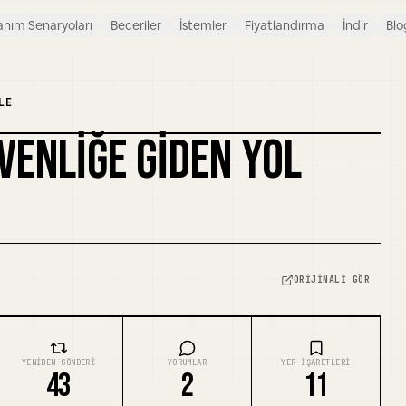
anım Senaryoları
Beceriler
İstemler
Fiyatlandırma
İndir
Blo
LE
VENLIĞE GIDEN YOL
ORIJINALI GÖR
YENIDEN GÖNDERI
YORUMLAR
YER IŞARETLERI
43
2
11