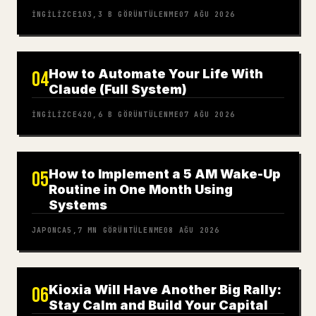
İNGILIZCE
103,3 B
GÖRÜNTÜLENME
07 AĞU 2026
How to Automate Your Life With
04
Claude (Full System)
İNGILIZCE
420,6 B
GÖRÜNTÜLENME
07 AĞU 2026
How to Implement a 5 AM Wake-Up
05
Routine in One Month Using
Systems
JAPONCA
5,7 MN
GÖRÜNTÜLENME
08 AĞU 2026
Kioxia Will Have Another Big Rally:
06
Stay Calm and Build Your Capital