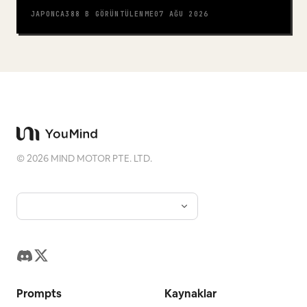
JAPONCA
388 B
GÖRÜNTÜLENME
07 AĞU 2026
©
2026
MIND MOTOR PTE. LTD.
Prompts
Kaynaklar