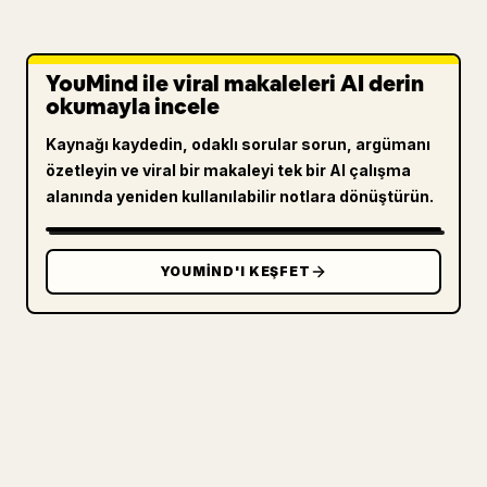
YouMind ile viral makaleleri AI derin
okumayla incele
Kaynağı kaydedin, odaklı sorular sorun, argümanı
özetleyin ve viral bir makaleyi tek bir AI çalışma
alanında yeniden kullanılabilir notlara dönüştürün.
YOUMIND'I KEŞFET
ÜRETICILER IÇIN