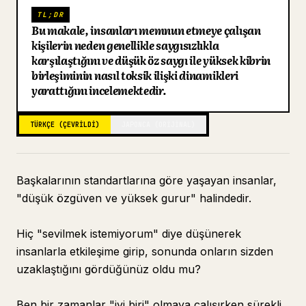
TL;DR
Blog
Bu makale, insanları memnun etmeye çalışan
kişilerin neden genellikle saygısızlıkla
karşılaştığını ve düşük öz saygı ile yüksek kibrin
Güncellemeler
birleşiminin nasıl toksik ilişki dinamikleri
yarattığını incelemektedir.
TÜRKÇE (ÇEVRILDI)
JAPONCA (ORIJINAL)
Başkalarının standartlarına göre yaşayan insanlar,
"düşük özgüven ve yüksek gurur" halindedir.
Hiç "sevilmek istemiyorum" diye düşünerek
insanlarla etkileşime girip, sonunda onların sizden
uzaklaştığını gördüğünüz oldu mu?
Ben bir zamanlar "iyi biri" olmaya çalışırken sürekli