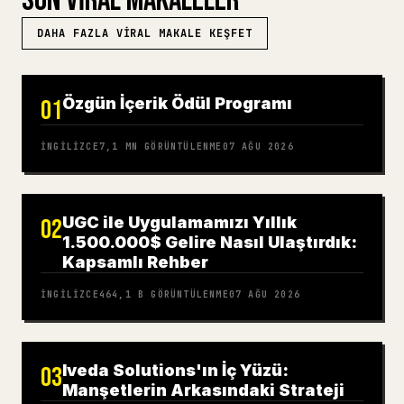
SON VIRAL MAKALELER
DAHA FAZLA VIRAL MAKALE KEŞFET
Özgün İçerik Ödül Programı
01
İNGILIZCE
7,1 MN
GÖRÜNTÜLENME
07 AĞU 2026
UGC ile Uygulamamızı Yıllık
02
1.500.000$ Gelire Nasıl Ulaştırdık:
Kapsamlı Rehber
İNGILIZCE
464,1 B
GÖRÜNTÜLENME
07 AĞU 2026
Iveda Solutions'ın İç Yüzü:
03
Manşetlerin Arkasındaki Strateji