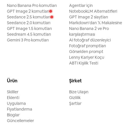
Nano Banana Pro komutları
Agentlar için
GPT Image 2 komutları
NotebookLM Alternatifleri
Seedance 2.5 komutları
GPT Image 2 slaytları
Seedance 2.0 komutları
Markdown'dan 𝕏 Makalesine
GPT Image 1.5 komutları
Nano Banana 2 ve Pro
Seedream 4.5 komutları
karşılaştırması
Gemini 3 Pro komutları
AI fotoğraf düzenleyici
Fotoğraf promptları
Görselden prompt
Lenny Kariyer Koçu
ABTI Kişilik Testi
Ürün
Şirket
Skilller
Bize Ulaşın
Eklenti
Gizlilik
Uygulama
Şartlar
Fiyatlandırma
Bloglar
Güncellemeler