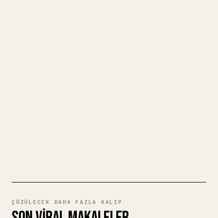
MARKDOWN'INIZI TEMIZ BIR 𝕏
MAKALESINE DÖNÜŞTÜRÜN
Kendi uzun yazılarınızı yayımlarken
görselleri, tabloları ve kod bloklarını 𝕏
için biçimlendirmek zahmetlidir. YouMind,
eksiksiz bir Markdown taslağını temiz ve
hemen paylaşılabilir bir 𝕏 makalesine
dönüştürür.
MARKDOWN'DAN 𝕏'E DENEYIN
ÇÖZÜLECEK DAHA FAZLA KALIP