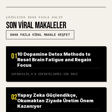
ÇÖZÜLECEK DAHA FAZLA KALIP
SON VIRAL MAKALELER
DAHA FAZLA VIRAL MAKALE KEŞFET
10 Dopamine Detox Methods to
01
Reset Brain Fatigue and Regain
Focus
JAPONCA
130,9 B
GÖRÜNTÜLENME
6 GÜN ÖNCE
Yapay Zeka Güçlendikçe,
02
Okumaktan Ziyade Üretim Önem
Kazanıyor