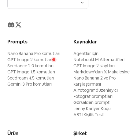
Prompts
Kaynaklar
Nano Banana Pro komutları
Agentlar için
GPT Image 2 komutları
NotebookLM Alternatifleri
Seedance 2.0 komutları
GPT Image 2 slaytları
GPT Image 1.5 komutları
Markdown'dan 𝕏 Makalesine
Seedream 4.5 komutları
Nano Banana 2 ve Pro
Gemini 3 Pro komutları
karşılaştırması
AI fotoğraf düzenleyici
Fotoğraf promptları
Görselden prompt
Lenny Kariyer Koçu
ABTI Kişilik Testi
Ürün
Şirket