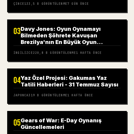
ÇINCE
133,5 B
GÖRÜNTÜLENME
7 GÜN ÖNCE
Davy Jones: Oyun Oynamayı
03
Bilmeden Şöhrete Kavuşan
Brezilya'nın En Büyük Oyun
Portalının Yüzü
İNGILIZCE
220,8 B
GÖRÜNTÜLENME
1 HAFTA ÖNCE
Yaz Özel Projesi: Gakumas Yaz
04
Tatili Haberleri - 31 Temmuz Sayısı
JAPONCA
319 B
GÖRÜNTÜLENME
1 HAFTA ÖNCE
Gears of War: E-Day Oynanış
05
Güncellemeleri