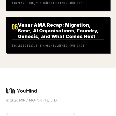
İNGILIZCE
100,7 B
GÖRÜNTÜLENME
7 GÜN ÖNCE
Vanar AMA Recap: Migration,
06
Base, AI Organisations, Foundry,
Genesis, and What Comes Next
İNGILIZCE
123,5 B
GÖRÜNTÜLENME
7 GÜN ÖNCE
©
2026
MIND MOTOR PTE. LTD.