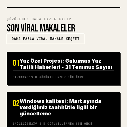
ÇÖZÜLECEK DAHA FAZLA KALIP
SON VIRAL MAKALELER
DAHA FAZLA VIRAL MAKALE KEŞFET
Yaz Özel Projesi: Gakumas Yaz
01
Tatili Haberleri - 31 Temmuz Sayısı
JAPONCA
319 B
GÖRÜNTÜLENME
7 GÜN ÖNCE
Windows kalitesi: Mart ayında
02
verdiğimiz taahhütle ilgili bir
güncelleme
İNGILIZCE
239,2 B
GÖRÜNTÜLENME
6 GÜN ÖNCE