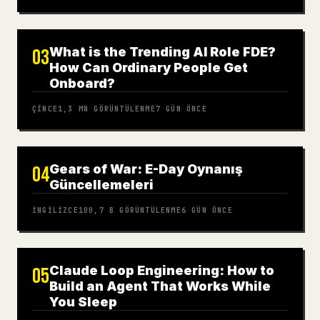
What is the Trending AI Role FDE?
03
How Can Ordinary People Get
Onboard?
ÇINCE
1,3 MN
GÖRÜNTÜLENME
7 GÜN ÖNCE
Gears of War: E-Day Oynanış
04
Güncellemeleri
İNGILIZCE
100,7 B
GÖRÜNTÜLENME
6 GÜN ÖNCE
Claude Loop Engineering: How to
05
Build an Agent That Works While
You Sleep