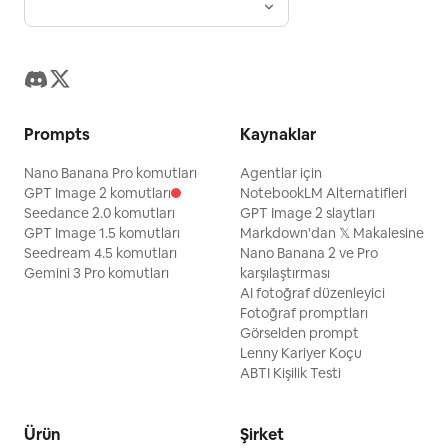
Prompts
Kaynaklar
Nano Banana Pro komutları
Agentlar için
GPT Image 2 komutları
NotebookLM Alternatifleri
Seedance 2.0 komutları
GPT Image 2 slaytları
GPT Image 1.5 komutları
Markdown'dan 𝕏 Makalesine
Seedream 4.5 komutları
Nano Banana 2 ve Pro
Gemini 3 Pro komutları
karşılaştırması
AI fotoğraf düzenleyici
Fotoğraf promptları
Görselden prompt
Lenny Kariyer Koçu
ABTI Kişilik Testi
Ürün
Şirket