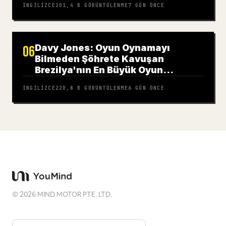
İNGILIZCE
201,4 B
GÖRÜNTÜLENME
7 GÜN ÖNCE
Davy Jones: Oyun Oynamayı
06
Bilmeden Şöhrete Kavuşan
Brezilya'nın En Büyük Oyun
Portalının Yüzü
İNGILIZCE
220,8 B
GÖRÜNTÜLENME
6 GÜN ÖNCE
©
2026
MIND MOTOR PTE. LTD.