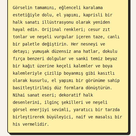
Görselin tamamını, eğlenceli karalama 
Blog
estetiğiyle dolu, el yapımı, kaprisli bir 
halk sanatı illüstrasyonu olarak yeniden 
Güncellemeler
hayal edin. Orijinal renkleri; cesur zıt 
tonlar ve neşeli vurgular içeren taze, canlı 
bir paletle değiştirin. Her nesneyi ve 
detayı; yumuşak düzensiz ana hatlar, dokulu 
fırça benzeri dolgular ve sanki temiz beyaz 
bir kağıt üzerine keçeli kalemler ve boya 
kalemleriyle çizilip boyanmış gibi kasıtlı 
olarak kusurlu, el yapımı bir görünüme sahip 
basitleştirilmiş düz formlara dönüştürün. 
Nihai sanat eseri; dekoratif halk 
desenlerini, ilginç şekilleri ve neşeli 
görsel enerjiyi sevimli, yaratıcı bir tarzda 
birleştirerek büyüleyici, naif ve masalsı bir 
his vermelidir.