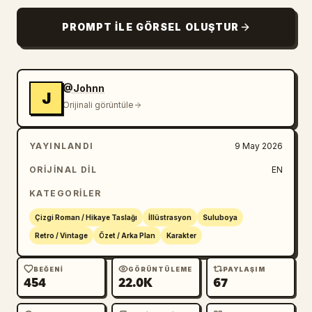
PROMPT ILE GÖRSEL OLUŞTUR
@Johnn
J
Orijinali görüntüle
YAYINLANDI
9 May 2026
ORIJINAL DIL
EN
KATEGORILER
Çizgi Roman / Hikaye Taslağı
İllüstrasyon
Suluboya
Retro / Vintage
Özet / Arka Plan
Karakter
BEĞENI
GÖRÜNTÜLEME
PAYLAŞIM
454
22.0K
67