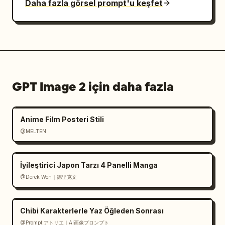
Daha fazla görsel prompt'u keşfet
GPT Image 2 için daha fazla
Anime Film Posteri Stili
@MELTEN
İyileştirici Japon Tarzı 4 Panelli Manga
@Derek Wen｜德里克文
Chibi Karakterlerle Yaz Öğleden Sonrası
@Prompt アトリエ｜AI画像プロンプト