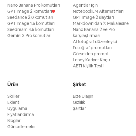
Nano Banana Pro komutları
Agentlar için
GPT Image 2 komutları
NotebookLM Alternatifleri
Seedance 2.0 komutları
GPT Image 2 slaytları
GPT Image 1.5 komutları
Markdown'dan 𝕏 Makalesine
Seedream 4.5 komutları
Nano Banana 2 ve Pro
Gemini 3 Pro komutları
karşılaştırması
AI fotoğraf düzenleyici
Fotoğraf promptları
Görselden prompt
Lenny Kariyer Koçu
ABTI Kişilik Testi
Ürün
Şirket
Skilller
Bize Ulaşın
Eklenti
Gizlilik
Uygulama
Şartlar
Fiyatlandırma
Bloglar
Güncellemeler