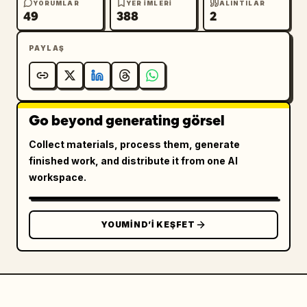
YORUMLAR
YER IMLERI
ALINTILAR
49
388
2
PAYLAŞ
Go beyond generating görsel
Collect materials, process them, generate
finished work, and distribute it from one AI
workspace.
YOUMIND’I KEŞFET