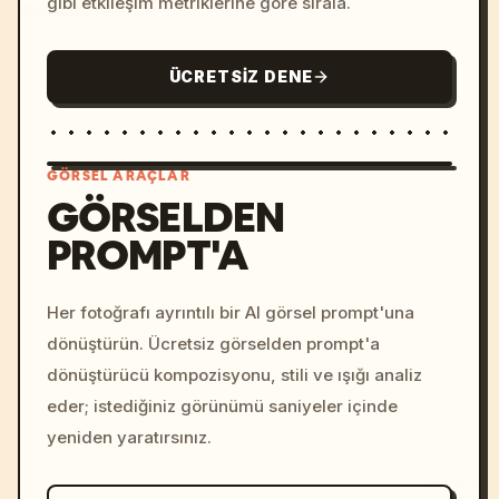
gibi etkileşim metriklerine göre sırala.
ÜCRETSIZ DENE
GÖRSEL ARAÇLAR
GÖRSELDEN
PROMPT'A
/imagine prompt: cinemati
c, cyberpunk sunset, neon
colors, 8k --v 6.0
Her fotoğrafı ayrıntılı bir AI görsel prompt'una
dönüştürün. Ücretsiz görselden prompt'a
dönüştürücü kompozisyonu, stili ve ışığı analiz
eder; istediğiniz görünümü saniyeler içinde
yeniden yaratırsınız.