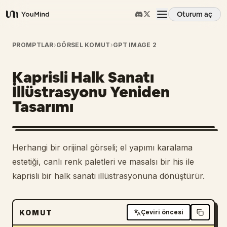
Oturum aç
YouMind
Genel Bakış
PROMPTLAR
›
GÖRSEL KOMUT
›
GPT IMAGE 2
Kaprisli Halk Sanatı
Kullanım Senaryoları
İllüstrasyonu Yeniden
Tasarımı
Beceriler
İstemler
Herhangi bir orijinal görseli; el yapımı karalama
estetiği, canlı renk paletleri ve masalsı bir his ile
Fiyatlandırma
kaprisli bir halk sanatı illüstrasyonuna dönüştürür.
İndir
KOMUT
Çeviri öncesi