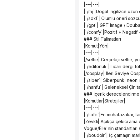
 |---|---|
 |`/mj`|Doğal İngilizce uzun
 |`/sdxl`| Olumlu öneri sözc
 |`/gpt`| GPT Image / Douba
 |`/comfy`|Pozitif + Negati
 ### Stil Talimatları
 |Komut|Yön|
 |---|---|
 |/selfie| Gerçekçi selfie, 
 |`/editörlük`|Ticari dergi 
 |/cosplay| İleri Seviye Co
 |`/siber`| Siberpunk, neon ı
 |`/hanfu`| Geleneksel Çin ta
 ### İçerik derecelendirme
 |Komutlar|Stratejiler|
 |---|---|
 |`/safe`|En muhafazakar, t
 |Zevkli| Açıkça çekici ama 
 Vogue/Elle'nin standartları
 |`/boudoir`| İç çamaşırı ma