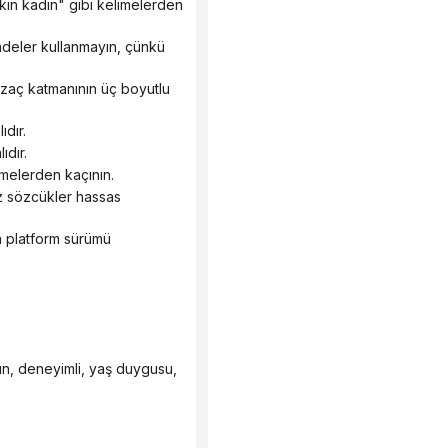
ıdır.
ıdır.
limelerden kaçının.