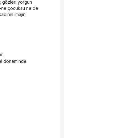
a—ne çocuksu ne de 
dının imajını 
r,
zel döneminde.