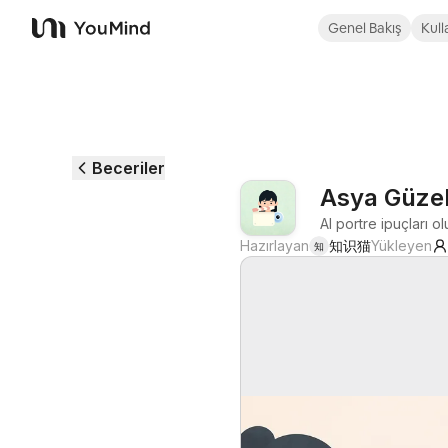
Genel Bakış
Kull
YouMind
Beceriler
Asya Güzel
AI portre ipuçları o
Hazırlayan
知识猫
Yükleyen
知