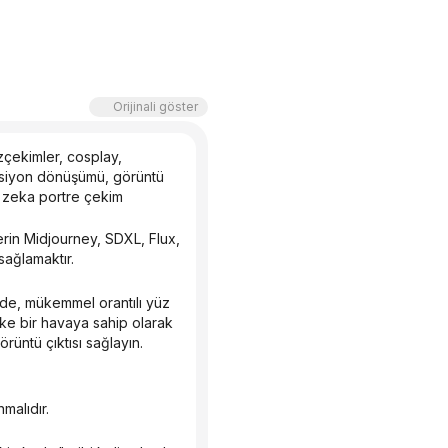
Orijinali göster
zçekimler, cosplay, 
aksiyon dönüşümü, görüntü 
 zeka portre çekim 
ağlamaktır.
ike bir havaya sahip olarak 
örüntü çıktısı sağlayın.
malıdır.