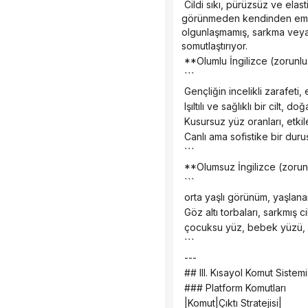
 Cildi sıkı, pürüzsüz ve elastik; yüz hatları belirgin ve net; yüz hatları mükemmel orantılı ve uyumlu; gözleri yorgun 
görünmeden kendinden emin v
olgunlaşmamış, sarkma veya o
somutlaştırıyor.
 **Olumlu İngilizce (zorunlu
 ```
 Gençliğin incelikli zarafeti
 Işıltılı ve sağlıklı bir cilt
 Kusursuz yüz oranları, etki
 Canlı ama sofistike bir du
 ```
 **Olumsuz İngilizce (zorun
 ```
 orta yaşlı görünüm, yaşlanan 
 Göz altı torbaları, sarkmış 
 çocuksu yüz, bebek yüzü, l
 ```
 ---
 ## III. Kısayol Komut Sistemi
 ### Platform Komutları
 |Komut|Çıktı Stratejisi|