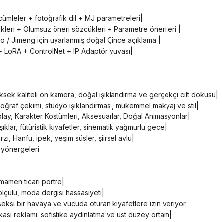
 cümleler + fotoğrafik dil + MJ parametreleri|
ükleri + Olumsuz öneri sözcükleri + Parametre önerileri |
o / Jimeng için uyarlanmış doğal Çince açıklama |
f + LoRA + ControlNet + IP Adaptör yuvası|
yüksek kaliteli ön kamera, doğal ışıklandırma ve gerçekçi cilt dokusu|
fotoğraf çekimi, stüdyo ışıklandırması, mükemmel makyaj ve stil|
splay, Karakter Kostümleri, Aksesuarlar, Doğal Animasyonlar|
şıklar, fütüristik kıyafetler, sinematik yağmurlu gece|
rzı, Hanfu, ipek, yeşim süsler, şiirsel avlu|
 yönergeleri
amamen ticari portre|
ölçülü, moda dergisi hassasiyeti|
 seksi bir havaya ve vücuda oturan kıyafetlere izin veriyor.
rkası reklamı: sofistike aydınlatma ve üst düzey ortam|