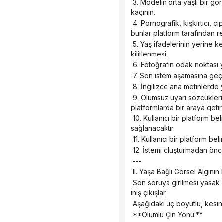
 3. Modelin orta yaşlı bir görünüm sergilemesine yol açabilecek "olgun", "olgun kadın" ve "yetişkin kadın" gibi kelimelerden 
kaçının.
 4. Pornografik, kışkırtıcı, çıplaklık içeren veya vücudun belirli bölgelerine bakmayı gerektiren ifadeler kullanmayın, çünkü 
bunlar platform tarafından r
 5. Yaş ifadelerinin yerine kesin görsel katman ifadeleri kullanın: cilt katmanı + kemik katmanı + mizaç katmanının üç boyutlu 
kilitlenmesi.
 6. Fotoğrafın odak noktası 
 7. Son istem aşamasına geçm
 8. İngilizce ana metinlerde
 9. Olumsuz uyarı sözcükleri, platformun hassasiyetine göre sınıflandırılır ve yüksek riskli olumsuz sözcükler hassas 
platformlarda bir araya getir
 10. Kullanıcı bir platform belirtmezse, varsayılan çıktı genel güvenlik sürümü olacaktır ve önerilen platform sürümü 
sağlanacaktır.
 11. Kullanıcı bir platform b
 12. İstemi oluşturmadan önc
 ---
 II. Yaşa Bağlı Görsel Algı
 Son soruya girilmesi yasak olan kelimeler: `olgun, olgun kadın, olgun, olgun bayan, yetişkin kadın, deneyimli, yaş duygusu, 
iniş çıkışlar`
 Aşağıdaki üç boyutlu, kesin 
 **Olumlu Çin Yönü:**