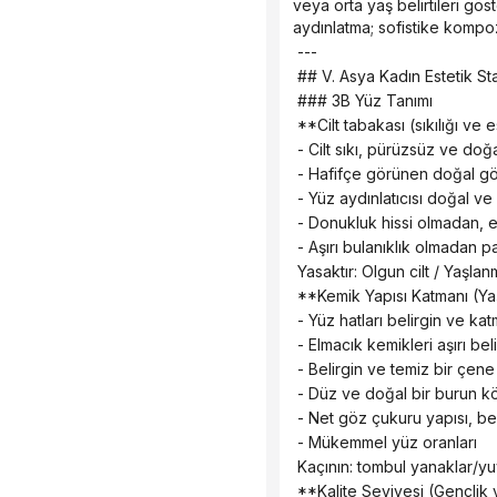
veya orta yaş belirtileri göst
aydınlatma; sofistike kompoz
 ---
 ## V. Asya Kadın Estetik St
 ### 3B Yüz Tanımı
 **Cilt tabakası (sıkılığı ve 
 - Cilt sıkı, pürüzsüz ve doğ
 - Hafifçe görünen doğal gö
 - Yüz aydınlatıcısı doğal ve 
 - Donukluk hissi olmadan, eş
 - Aşırı bulanıklık olmadan pa
 Yasaktır: Olgun cilt / Yaşla
 **Kemik Yapısı Katmanı (Ya
 - Yüz hatları belirgin ve k
 - Elmacık kemikleri aşırı be
 - Belirgin ve temiz bir çene 
 - Düz ve doğal bir burun k
 - Net göz çukuru yapısı, be
 - Mükemmel yüz oranları
 Kaçının: tombul yanaklar/y
 **Kalite Seviyesi (Gençlik 