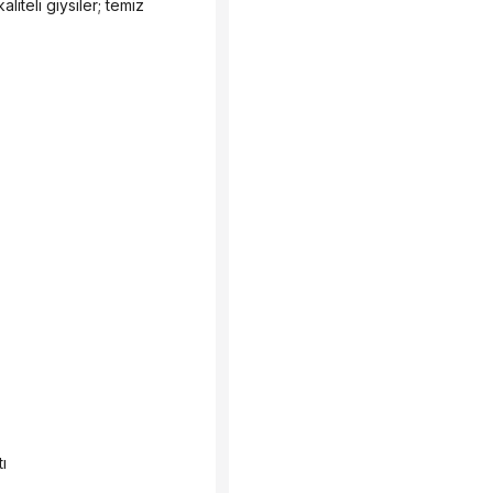
iteli giysiler; temiz 
ı