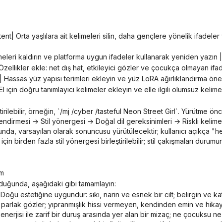
elimeleri kaldırın ve platforma uygun ifadeler kullanarak yeniden yazın |
zellikler ekle: net dış hat, etkileyici gözler ve çocukça olmayan ifa
 Hassas yüz yapısı terimleri ekleyin ve yüz LoRA ağırlıklandırma öneril
 El için doğru tanımlayıcı kelimeler ekleyin ve elle ilgili olumsuz kelime
dirmesi → Stil yönergesi → Doğal dil gereksinimleri → Riskli kelime 
da, varsayılan olarak sonuncusu yürütülecektir; kullanıcı açıkça "hepsi
tı için birden fazla stil yönergesi birleştirilebilir; stil çakışmaları duru
im
 olduğunda, aşağıdaki gibi tamamlayın:
 parlak gözler; yıpranmışlık hissi vermeyen, kendinden emin ve hikaye
 enerjisi ile zarif bir duruş arasında yer alan bir mizaç; ne çocuksu 