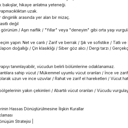
k bakışlar, hikaye anlatma yeteneği.
 yapmacıklıktan uzak.
bir dinginlik arasında yer alan bir mizaç.
sıtlı değil
görünüm / Aşırı naiflik / "Yıllar" veya "deneyim" gibi orta yaşı vurgu
apon doğallığı / Çin klasikliği / Siber ​​göz alıcı / Dergi tarzı / Gerçek
 yapıyı tanımlayabilir, vücudun belirli bölümlerine odaklanamaz.
larak uzun ve ince uzuvlar / Rahat ve zarif el hareketleri / Vücut hat
erinin Hassas Dönüştürülmesine İlişkin Kurallar
klaması
önüşüm Stratejisi |