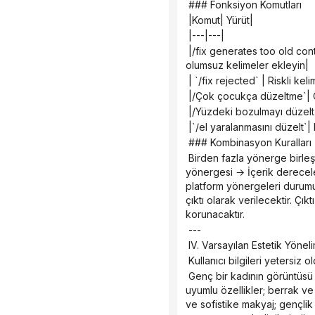
 ### Fonksiyon Komutları
 |Komut| Yürüt|
 |---|---|
 |/fix generates too old content| Orta yaşlılara ait kelimeleri silin, daha gençlere yönelik ifadeler ve orta yaşlılara karşı 
olumsuz kelimeler ekleyin|
 | `/fix rejected` | Riskli k
 |/Çok çocukça düzeltme`| Ö
 |/Yüzdeki bozulmayı düzelt|
 |`/el yaralanmasını düzelt`|
 ### Kombinasyon Kuralları
 Birden fazla yönerge birleştirilebilir, örneğin, `/mj /cyber /tasteful Neon Street Girl`. Yürütme önceliği: `/fix` → Platform 
yönergesi → İçerik derecelen
platform yönergeleri durumun
çıktı olarak verilecektir. Çık
korunacaktır.
 ---
 IV. Varsayılan Estetik Yönel
 Kullanıcı bilgileri yetersiz
 Genç bir kadının görüntüsü Doğu estetiğine uygundur: sıkı, narin ve esnek bir cilt; belirgin ve katmanlı yüz hatları; zarif ve 
uyumlu özellikler; berrak ve
ve sofistike makyaj; gençlik