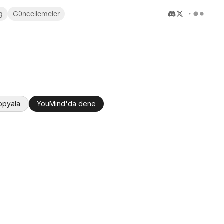
g
Güncellemeler
kopyala
YouMind'da dene