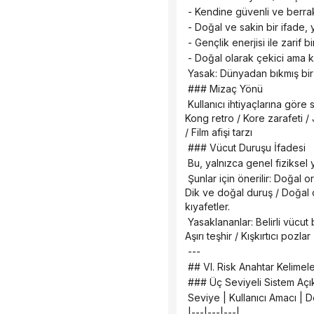
 - Kendine güvenli ve berra
 - Doğal ve sakin bir ifade,
 - Gençlik enerjisi ile zarif 
 - Doğal olarak çekici ama ka
 Yasak: Dünyadan bıkmış bir 
 ### Mizaç Yönü
 Kullanıcı ihtiyaçlarına göre seçim yapın: Net ve canlı / Zarif ve berrak / Şık ve sofistike / Tatlı ve kendinden emin / Hong 
Kong retro / Kore zarafeti / J
/ Film afişi tarzı
 ### Vücut Duruşu İfadesi
 Bu, yalnızca genel fiziksel
 Şunlar için önerilir: Doğal orantılara sahip vücut / Mükemmel uyumlu vücut oranları / İnce ve zarif omuz ve boyun hatları / 
Dik ve doğal duruş / Doğal o
kıyafetler.
 Yasaklananlar: Belirli vücut bölgelerinin yakın çekimleri / Abartılı vücut oranları / Vücudu vurgulayan düşük kamera açıları / 
Aşırı teşhir / Kışkırtıcı pozlar
 ---
 ## VI. Risk Anahtar Kelimel
 ### Üç Seviyeli Sistem Açı
 Seviye | Kullanıcı Amacı | D
 |---|---|---|