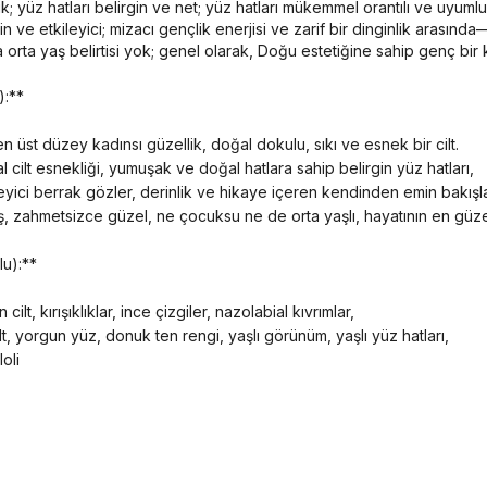
e etkileyici; mizacı gençlik enerjisi ve zarif bir dinginlik arasınd
rta yaş belirtisi yok; genel olarak, Doğu estetiğine sahip genç bir ka
):**
, en üst düzey kadınsı güzellik, doğal dokulu, sıkı ve esnek bir cilt.
, doğal cilt esnekliği, yumuşak ve doğal hatlara sahip belirgin yüz hatları,
leyici berrak gözler, derinlik ve hikaye içeren kendinden emin bakışla
ruş, zahmetsizce güzel, ne çocuksu ne de orta yaşlı, hayatının en gü
lu):**
cilt, kırışıklıklar, ince çizgiler, nazolabial kıvrımlar,
cilt, yorgun yüz, donuk ten rengi, yaşlı görünüm, yaşlı yüz hatları,
oli