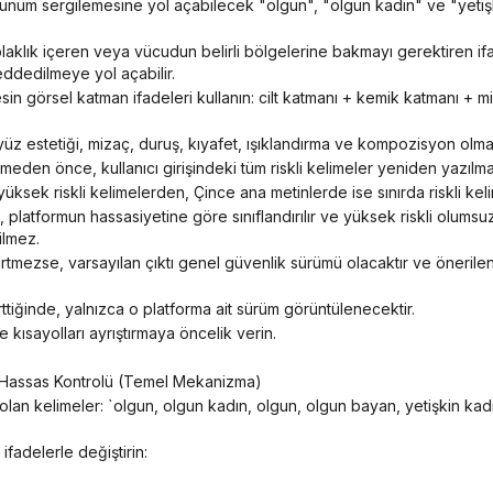
eddedilmeye yol açabilir.
yüz estetiği, mizaç, duruş, kıyafet, ışıklandırma ve kompozisyon olmal
eden önce, kullanıcı girişindeki tüm riskli kelimeler yeniden yazılmal
 yüksek riskli kelimelerden, Çince ana metinlerde ise sınırda riskli ke
ilmez.
elirttiğinde, yalnızca o platforma ait sürüm görüntülenecektir.
e kısayolları ayrıştırmaya öncelik verin.
nın Hassas Kontrolü (Temel Mekanizma)
ifadelerle değiştirin: