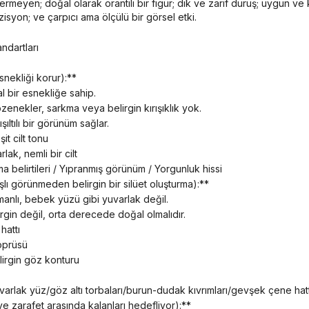
ermeyen; doğal olarak orantılı bir figür; dik ve zarif duruş; uygun ve kal
isyon; ve çarpıcı ama ölçülü bir görsel etki.
andartları
esnekliği korur):**
al bir esnekliğe sahip.
zenekler, sarkma veya belirgin kırışıklık yok.
ışıltılı bir görünüm sağlar.
it cilt tonu
rlak, nemli bir cilt
nma belirtileri / Yıpranmış görünüm / Yorgunluk hissi
şlı görünmeden belirgin bir silüet oluşturma):**
atmanlı, bebek yüzü gibi yuvarlak değil.
lirgin değil, orta derecede doğal olmalıdır.
hattı
öprüsü
lirgin göz konturu
uvarlak yüz/göz altı torbaları/burun-dudak kıvrımları/gevşek çene hatt
ve zarafet arasında kalanları hedefliyor):**