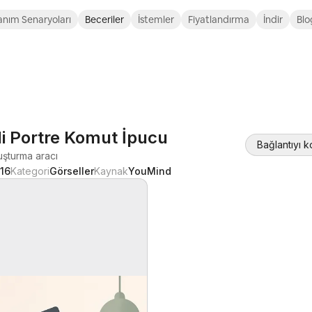
anım Senaryoları
Beceriler
İstemler
Fiyatlandırma
İndir
Blo
i Portre Komut İpucu
Bağlantıyı 
luşturma aracı
16
Kategori
Görseller
Kaynak
YouMind