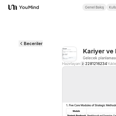
Genel Bakış
Kull
YouMind
Beceriler
Kariyer ve 
Gelecek planlaması v
Hazırlayan
2281216234
Yükl
2