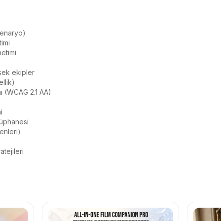
senaryo)

lik)
