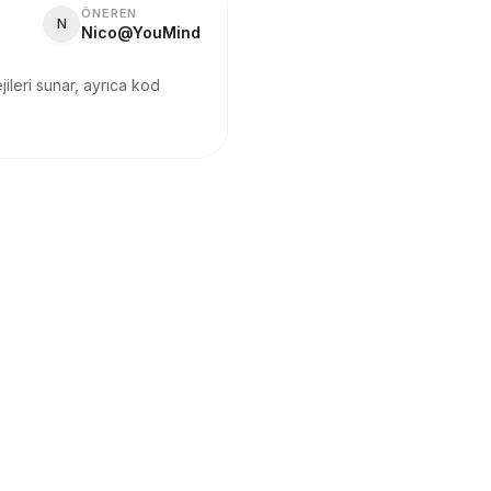
ÖNEREN
N
Nico@YouMind
jileri sunar, ayrıca kod