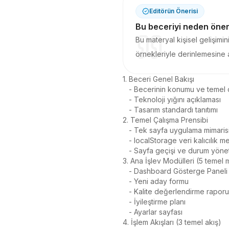
Editörün Önerisi
Bu beceriyi neden öne
Bu materyal kişisel gelişimin
örnekleriyle derinlemesine a
1. Beceri Genel Bakışı

   - Becerinin konumu ve temel değeri

   - Teknoloji yığını açıklaması

   - Tasarım standardı tanıtımı

2. Temel Çalışma Prensibi

   - Tek sayfa uygulama mimarisi tasarımı

   - localStorage veri kalıcılık mekanizması

   - Sayfa geçişi ve durum yönetimi

3. Ana İşlev Modülleri (5 temel 
   - Dashboard Gösterge Paneli

   - Yeni aday formu

   - Kalite değerlendirme raporu

   - İyileştirme planı

   - Ayarlar sayfası

4. İşlem Akışları (3 temel akış)
