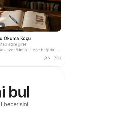
ma
ru Okuma Koçu
kitap adını girer
ozisyon/kimlik isteğe bağlıdır).
ad a Book' kitabındaki 'İyi Bir
6
799
rt Sorusu' çerçevesi kullanılarak,
giler, çevrimiçi arama sonuçları
ıcının yüklediği materyaller esnek
leştirilir. Çıktı olarak; yazar
dört soru analizi, 10 özlü söz ve 3
i bul
p önerisi içeren yapılandırılmış bir
kümanı sunulur.
I becerisini