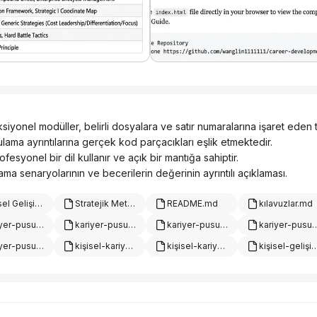
siyonel modüller, belirli dosyalara ve satır numaralarına işaret eden tık
lama ayrıntılarına gerçek kod parçacıkları eşlik etmektedir.
ofesyonel bir dil kullanır ve açık bir mantığa sahiptir.
lama senaryolarının ve becerilerin değerinin ayrıntılı açıklaması.
Kişisel Gelişim Stratejisi Danışmanlık Firması: Temel Mantık ve Hizmet Yönü.pptx
Stratejik Metodoloji Özeti - Temel Çerçeve ve Araç Seti.pptx
README.md
kılavuzlar.md
kariyer-pusulası-diyalog-örnekler.md
kariyer-pusulası-değerlendirme-kriterleri.md
kariyer-pusulası-geliştirme-planı.md
kariyer-pusulası-test
kariyer-pusulası-test-raporu.md
kişisel-kariyer-gelişimi.md
kişisel-kariyer-planlama-panosu.md
kişisel-gelişim-ar