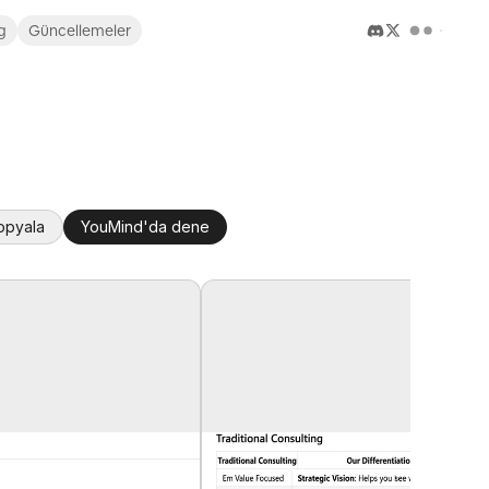
g
Güncellemeler
kopyala
YouMind'da dene