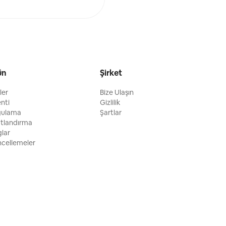
ün
Şirket
ller
Bize Ulaşın
enti
Gizlilik
gulama
Şartlar
atlandırma
glar
cellemeler