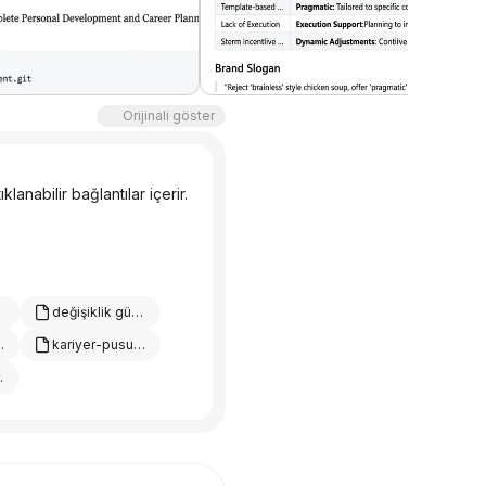
Orijinali göster
lanabilir bağlantılar içerir.
değişiklik günlüğü.md
-vakaları.md
kariyer-pusulası-test-verileri.md
şivi.md