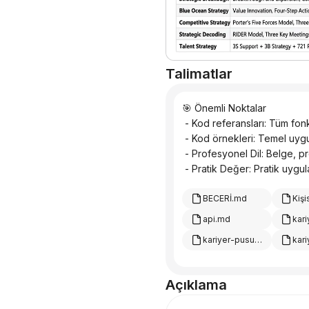
Talimatlar
🎯 Önemli Noktalar
 - Kod referansları: Tüm fonk
 - Kod örnekleri: Temel uygu
 - Profesyonel Dil: Belge, pr
 - Pratik Değer: Pratik uygu
BECERİ.md
api.md
kariyer-pusulası-test-planı.md
Açıklama