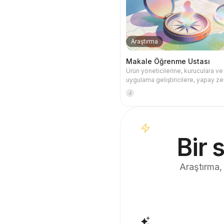
Araştırma
Makale Öğrenme Ustası
Ürün yöneticilerine, kuruculara ve
uygulama geliştiricilere, yapay z
makalelerini tarihsel nedensellik z
J
boyunca anlamalarına ve bunları 
kararlarına, teknik sınırlara, mühen
sezgisine ve fırsat analizine
dönüştürmelerine yardımcı olur.
Bir 
Araştırma, 