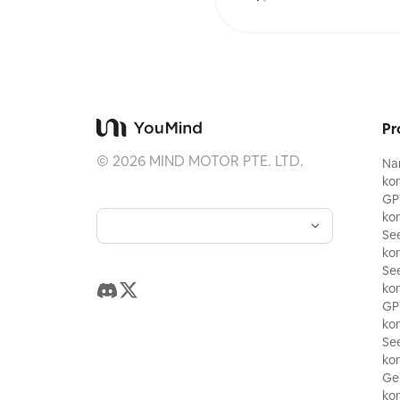
Pr
©
2026
MIND MOTOR PTE. LTD.
Na
kom
GP
kom
Se
kom
Se
kom
GP
kom
Se
kom
Gem
kom