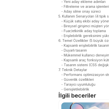
   - Yeni aday ekleme adımları

   - Filtreleme ve arama işlemleri

   - Aday silme onay süreci

5. Kullanım Senaryoları (4 tipik 
   - Küçük satış ekibi aday yönetimi

   - Bireysel girişimci müşteri yönetimi

   - Fuar/etkinlik aday toplama

   - Erişilebilirlik gereksinimi yüksek ekipler

6. Temel Özellikler (5 büyük özel
   - Kapsamlı erişilebilirlik tasarımı (WCAG 2.1 AA)

   - Duyarlı tasarım

   - Mükemmel kullanıcı deneyimi

   - Kapsamlı araç fonksiyon kütüphanesi

   - Tasarım sistemi (CSS değişkenleri)

7. Teknik Detaylar

   - Performans optimizasyon stratejileri

   - Güvenlik özellikleri

   - Tarayıcı uyumluluğu

   - Genişletilebilirlik
İlgili beceriler