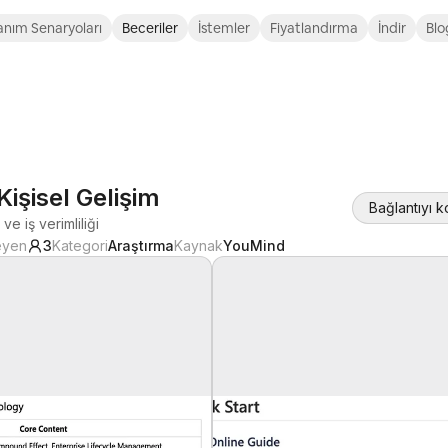
anım Senaryoları
Beceriler
İstemler
Fiyatlandırma
İndir
Blo
Kişisel Gelişim
Bağlantıyı 
e iş verimliliği
eyen
3
Kategori
Araştırma
Kaynak
YouMind