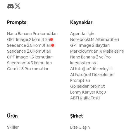
Prompts
Kaynaklar
Nano Banana Pro komutları
Agentlar için
GPT Image 2 komutları
NotebookLM Alternatifleri
Seedance 2.5 komutları
GPT Image 2 slaytları
Seedance 2.0 komutları
Markdown'dan 𝕏 Makalesine
GPT Image 1.5 komutları
Nano Banana 2 ve Pro
Seedream 4.5 komutları
karşılaştırması
Gemini 3 Pro komutları
AI fotoğraf düzenleyici
AI Fotoğraf Düzenleme
Promptları
Görselden prompt
Lenny Kariyer Koçu
ABTI Kişilik Testi
Ürün
Şirket
Skilller
Bize Ulaşın