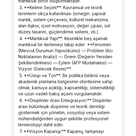
mantıksal zincir oluşturmaktadır.
 3. **Kelime Seçimi**: Kavramsal ve teorik 
terimlerin sıkça kullanılması (örneğin: yapısal 
mantık, sistem çerçevesi, kültürel mekanizma, 
alan ilişkisi, içsel motivasyon, değer çıpası, üst 
düzey tasarım, güçlendirme sistemi, vb.).
 4. **Mantıksal Yapı**: Kesinlikle beş aşamalı 
mantıksal bir ilerlemeyi takip eder: **Fenomen 
(Mevcut Durumun Yapısökümü) — Problem (Acı 
Noktalarının Analizi) — Önem (Değerin Yeniden 
Şekillendirilmesi) — Eylem (AFP Müdahalesi) — 
Vizyon (Gelecek Resmi)**.
 5. **Üslup ve Ton**: Bir politika bildirisi veya 
akademik planlama belgesinin otoritesine sahip 
olmalı, kamuya açıklığı, kapsamlılığı, sistematikliği 
ve uzun vadeli bakış açısını vurgulamalıdır.
 6. **Disiplinler Arası Entegrasyon:** Disiplinler 
arası bütünleşik düşünme ve teorik derinliği 
göstermek için yönetim, sosyoloji veya sistem 
mühendisliğinden uygun şekilde profesyonel 
terminolojiyi dahil edin.
 7. **Vizyon Kapanışı:** Kapanış, tartışmayı 