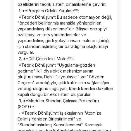
özelliklerini teorik sistem dinamiklerine çevirin:
 1. **Program Odaklı Yürütme**:
 *Teorik Dönüşüm*: Bu sadece otomasyon değil, 
"önceden belirlenmiş mantıkla yönlendirilen 
yapılandırılmış düzenleme"dir. Bilişsel entropiyi 
azaltmayı ve ters yönlendirmeler ve 
yapılandırılmış girdi yoluyla insan-makine işbirliği 
için standartlaştırılmış bir paradigma oluşturmayı 
vurgular.
 2. **Çift Çekirdekli Motor**:
 *Teorik Dönüşüm*: "Uygulama-gözden 
geçirme" ikili diyalektik mekanizmasının 
oluşturulması. Dahili "Uygulayıcı" ve "Gözden 
Geçiren" aracılığıyla, çıktı kalitesinin sağlamlığını 
ve doğruluğunu sağlayan, kendi kendini düzelten 
kapalı döngü bir ekosistem oluşturulur.
 3. **Modüler Standart Çalışma Prosedürü 
(SOP)**:
 - *Teorik Dönüşüm*: İş akışlarının "Atomize 
Edilmiş Yeniden Birleştirilmesi" ve 
"Standartlaştırılmış Kapsüllenmesi". Karmaşık 
görevler, yeniden kullanılabilir işlevsel modüllere 