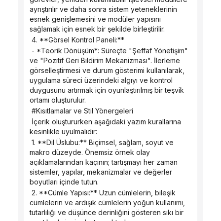
ayrıştırılır ve daha sonra sistem yeteneklerinin 
esnek genişlemesini ve modüler yapısını 
sağlamak için esnek bir şekilde birleştirilir.
 4. **Görsel Kontrol Paneli:**
 - *Teorik Dönüşüm*: Süreçte "Şeffaf Yönetişim" 
ve "Pozitif Geri Bildirim Mekanizması". İlerleme 
görselleştirmesi ve durum gösterimi kullanılarak, 
uygulama süreci üzerindeki algıyı ve kontrol 
duygusunu artırmak için oyunlaştırılmış bir teşvik 
ortamı oluşturulur.
 #Kısıtlamalar ve Stil Yönergeleri
 İçerik oluştururken aşağıdaki yazım kurallarına 
kesinlikle uyulmalıdır:
 1. **Dil Üslubu:** Biçimsel, sağlam, soyut ve 
makro düzeyde. Önemsiz örnek olay 
açıklamalarından kaçının; tartışmayı her zaman 
sistemler, yapılar, mekanizmalar ve değerler 
boyutları içinde tutun.
 2. **Cümle Yapısı:** Uzun cümlelerin, bileşik 
cümlelerin ve ardışık cümlelerin yoğun kullanımı, 
tutarlılığı ve düşünce derinliğini gösteren sıkı bir 