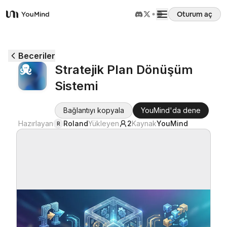
Oturum aç
YouMind
Genel Bakış
Beceriler
Stratejik Plan Dönüşüm
Kullanım Senaryoları
Sistemi
Beceriler
Bağlantıyı kopyala
YouMind'da dene
Hazırlayan
Roland
Yükleyen
2
Kaynak
YouMind
R
İstemler
Fiyatlandırma
İndir