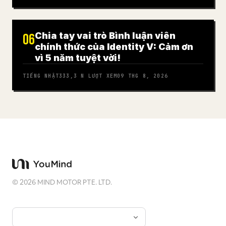
Chia tay vai trò Bình luận viên
06
chính thức của Identity V: Cảm ơn
vì 5 năm tuyệt vời!
TIẾNG NHẬT
333,3 N
LƯỢT XEM
09 THG 8, 2026
©
2026
MIND MOTOR PTE. LTD.