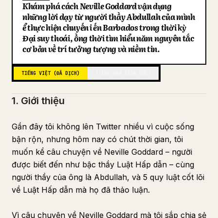
Khám phá cách Neville Goddard vận dụng
Blog
những lời dạy từ người thầy Abdullah của mình
để thực hiện chuyến đi đến Barbados trong thời kỳ
Đại suy thoái, đồng thời tìm hiểu năm nguyên tắc
Cập nhật
cơ bản về trí tưởng tượng và niềm tin.
TIẾNG VIỆT (ĐÃ DỊCH)
TIẾNG HÀN (BẢN GỐC)
1. Giới thiệu
Gần đây tôi không lên Twitter nhiều vì cuộc sống
bận rộn, nhưng hôm nay có chút thời gian, tôi
muốn kể câu chuyện về Neville Goddard – người
được biết đến như bậc thầy Luật Hấp dẫn – cùng
người thầy của ông là Abdullah, và 5 quy luật cốt lõi
về Luật Hấp dẫn mà họ đã thảo luận.
Vì câu chuyện về Neville Goddard mà tôi sắp chia sẻ