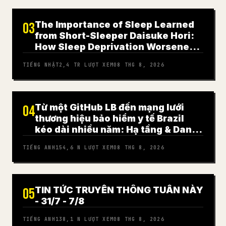
The Importance of Sleep Learned
03
from Short-Sleeper Daisuke Hori:
How Sleep Deprivation Worsened
My Panic Disorder
TIẾNG NHẬT
2,4 TR
LƯỢT XEM
08 THG 8, 2026
Từ một GitHub LB đến mạng lưới
04
thương hiệu bảo hiểm y tế Brazil
kéo dài nhiều năm: Hạ tầng & Danh
tính
TIẾNG ANH
154,6 N
LƯỢT XEM
08 THG 8, 2026
TIN TỨC TRUYỀN THÔNG TUẦN NÀY
05
- 31/7 - 7/8
TIẾNG ANH
138,1 N
LƯỢT XEM
08 THG 8, 2026