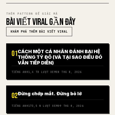
THÊM PATTERN ĐỂ GIẢI MÃ
BÀI VIẾT VIRAL GẦN ĐÂY
KHÁM PHÁ THÊM BÀI VIẾT VIRAL
CÁCH MỘT CÁ NHÂN ĐÁNH BẠI HỆ
01
THỐNG TỶ ĐÔ (VÀ TẠI SAO ĐIỀU ĐÓ
VẪN TIẾP DIỄN)
TIẾNG ANH
1,4 TR
LƯỢT XEM
08 THG 8, 2026
Đừng chớp mắt. Đừng bỏ lỡ
02
TIẾNG ANH
173,5 N
LƯỢT XEM
09 THG 8, 2026