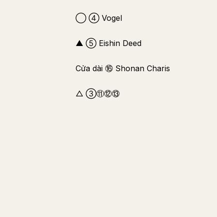
◯ ④ Vogel
▲ ⑤ Eishin Deed
Cửa dài ⑯ Shonan Charis
△ ③⑪⑫⑬