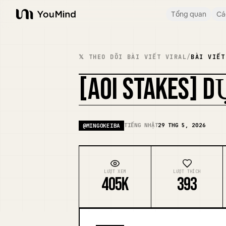
Tổng quan
Cá
YouMind
𝕏 THEO DÕI BÀI VIẾT VIRAL
/
BÀI VIẾT
[AOI STAKES] 
TIẾNG NHẬT
29 THG 5, 2026
@
MINGOKEIBA
LƯỢT XEM
LƯỢT THÍCH
405K
393