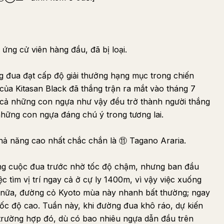
ng cử viên hàng đầu, đã bị loại.
ng đua đạt cấp độ giải thưởng hạng mục trong chiến
 của Kitasan Black đã thắng trận ra mắt vào tháng 7
t cả những con ngựa như vậy đều trở thành người thắng
những con ngựa đáng chú ý trong tương lai.
 khả năng cao nhất chắc chắn là ⑪ Tagano Araria.
ng cuộc đua trước nhờ tốc độ chậm, nhưng ban đầu
c tìm vị trí ngay cả ở cự ly 1400m, vì vậy việc xuống
n nữa, đường cỏ Kyoto mùa này nhanh bất thường; ngay
ốc độ cao. Tuần này, khi đường đua khô ráo, dự kiến
g trường hợp đó, dù có bao nhiêu ngựa dẫn đầu trên