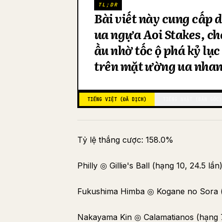
TL;DR
Bài viết này cung cấp d
đua ngựa Aoi Stakes, c
đầu nhờ tốc độ phá kỷ lụ
trên mặt đường đua nha
TIẾNG VIỆT (ĐÃ DỊCH)
TIẾNG NHẬT (BẢN GỐC)
Tỷ lệ thắng cược: 158.0%
Philly ◎ Gillie's Ball (hạng 10, 24.5 lần
Fukushima Himba ◎ Kogane no Sora (h
Nakayama Kin ◎ Calamatianos (hạng 7,