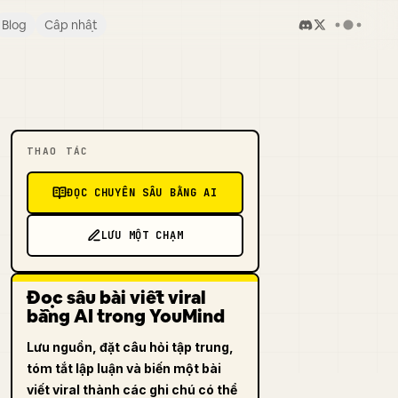
Blog
Cập nhật
THAO TÁC
ĐỌC CHUYÊN SÂU BẰNG AI
LƯU MỘT CHẠM
Đọc sâu bài viết viral
bằng AI trong YouMind
Lưu nguồn, đặt câu hỏi tập trung,
tóm tắt lập luận và biến một bài
viết viral thành các ghi chú có thể