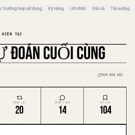
c trường hợp sử dụng
Kỹ năng
Lời nhắc
Giá cả
Tải xuống
 HIỆN TẠI
DỰ ĐOÁN CUỐI CÙNG
XEM BẢN GỐC
ĐĂNG LẠI
BÌNH LUẬN
ĐÃ LƯU
20
14
104