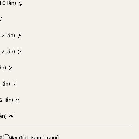
.0 lần) 🥈

.2 lần) 🥉
7 lần) 🥉
ần) 🥉
 lần) 🥉
2 lần) 🥉
ần) 🥉
[◎◯▲⭐︎ đính kèm ở cuối]