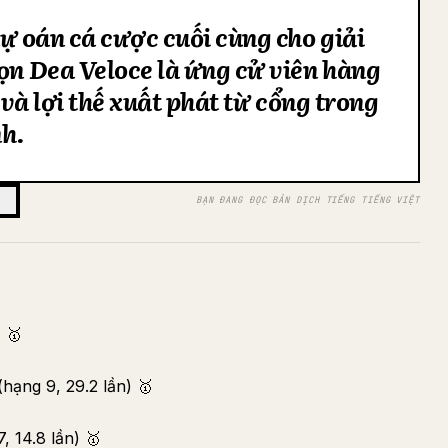
ự đoán cá cược cuối cùng cho giải
họn Dea Veloce là ứng cử viên hàng
c và lợi thế xuất phát từ cổng trong
nh.
BẠN ĐANG ĐỌC BẢN DỊCH TIẾNG TIẾNG VIỆT
) 🥇
ạng 9, 29.2 lần) 🥇
 14.8 lần) 🥇