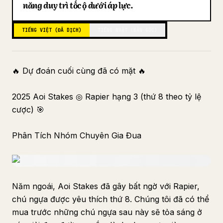
năng duy trì tốc độ dưới áp lực.
Blog
TIẾNG VIỆT (ĐÃ DỊCH)
TIẾNG NHẬT (BẢN GỐC)
Cập nhật
🔥 Dự đoán cuối cùng đã có mặt 🔥
2025 Aoi Stakes ◎ Rapier hạng 3 (thứ 8 theo tỷ lệ
cược) 🎯
Phân Tích Nhóm Chuyên Gia Đua
Năm ngoái, Aoi Stakes đã gây bất ngờ với Rapier,
chú ngựa được yêu thích thứ 8. Chúng tôi đã có thể
mua trước những chú ngựa sau này sẽ tỏa sáng ở