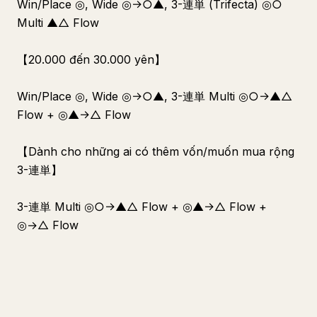
Win/Place ◎, Wide ◎→○▲, 3-連単 (Trifecta) ◎○
Multi ▲△ Flow
【20.000 đến 30.000 yên】
Win/Place ◎, Wide ◎→○▲, 3-連単 Multi ◎○→▲△
Flow + ◎▲→△ Flow
【Dành cho những ai có thêm vốn/muốn mua rộng
3-連単】
3-連単 Multi ◎○→▲△ Flow + ◎▲→△ Flow +
◎→△ Flow