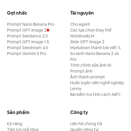
Gợi nhắc
Tài nguyên
Prompt Nano Banana Pro
Cho agent
Prompt GPT Image 2
Các lựa chọn thay thế
Prompt Seedance 2.0
NotebookLM
Prompt GPT Image 1.5
Slide GPT Image 2
Prompt Seedream 4.5
Markdown thành bài viết 𝕏
Prompt Gemini 3 Pro
So sánh Nano Banana 2 và
Pro
Trình chỉnh sửa ảnh AI
Prompt ảnh
Ảnh thành prompt
Huấn luyện viên nghề nghiệp
Lenny
Bài kiểm tra tính cách ABTI
Sản phẩm
Công ty
Kỹ năng
Liên hệ chúng tôi
Tiện ích mở rộng
Quyền riêng tư