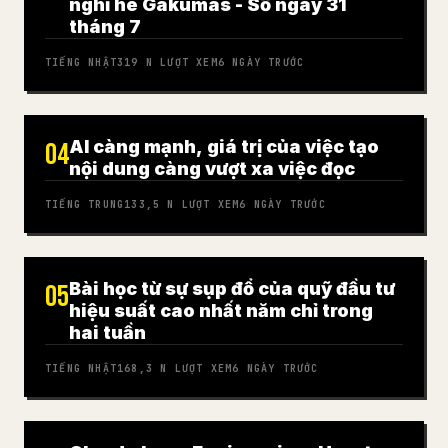
nghỉ hè Gakumas - Số ngày 31
tháng 7
TIẾNG NHẬT
319 N
LƯỢT XEM
6 NGÀY TRƯỚC
AI càng mạnh, giá trị của việc tạo
04
nội dung càng vượt xa việc đọc
TIẾNG TRUNG
133,5 N
LƯỢT XEM
6 NGÀY TRƯỚC
Bài học từ sự sụp đổ của quỹ đầu tư
05
hiệu suất cao nhất năm chỉ trong
hai tuần
TIẾNG NHẬT
168,3 N
LƯỢT XEM
6 NGÀY TRƯỚC