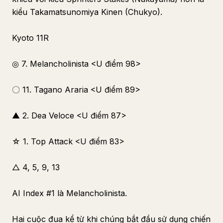
kiểu Takamatsunomiya Kinen (Chukyo).
Kyoto 11R
◎ 7. Melancholinista <U điểm 98>
〇 11. Tagano Araria <U điểm 89>
▲ 2. Dea Veloce <U điểm 87>
☆ 1. Top Attack <U điểm 83>
△ 4, 5, 9, 13
AI Index #1 là Melancholinista.
Hai cuộc đua kể từ khi chúng bắt đầu sử dụng chiến