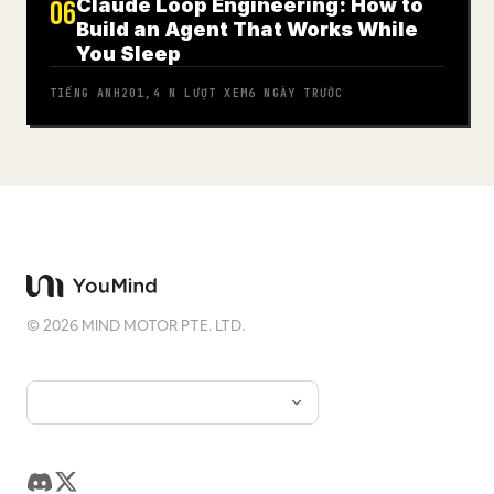
Claude Loop Engineering: How to
06
Build an Agent That Works While
You Sleep
TIẾNG ANH
201,4 N
LƯỢT XEM
6 NGÀY TRƯỚC
©
2026
MIND MOTOR PTE. LTD.