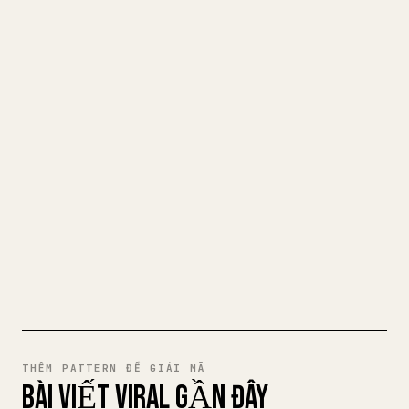
BIẾN MARKDOWN CỦA BẠN THÀNH
BÀI VIẾT 𝕏 GỌN GÀNG
Khi bạn đăng bài viết dài của riêng mình,
việc định dạng hình ảnh, bảng và khối mã
cho 𝕏 rất mệt mỏi. YouMind biến cả bản
nháp Markdown thành một bài viết 𝕏 gọn
gàng, sẵn sàng để đăng.
THỬ MARKDOWN SANG 𝕏
THÊM PATTERN ĐỂ GIẢI MÃ
BÀI VIẾT VIRAL GẦN ĐÂY