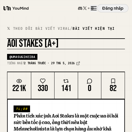
Đăng nhập
YouMind
Tổng quan
𝕏 THEO DÕI BÀI VIẾT VIRAL
/
BÀI VIẾT HIỆN TẠI
AOI STAKES [A+]
Các trường hợp sử dụng
PHỐI LẠI ẢNH BÌA
@
UMASUGIKEIBA
Kỹ năng
TIẾNG NHẬT
2 THÁNG TRƯỚC · 29 THG 5, 2026
Lời nhắc
221K
330
141
0
82
Giá cả
TL;DR
Phân tích xác định Aoi Stakes là một cuộc đua đòi hỏi
Tải xuống
sức bền tốc độ cao, đồng thời nêu bật
Melancholinista là lựa chọn hàng đầu nhờ khả