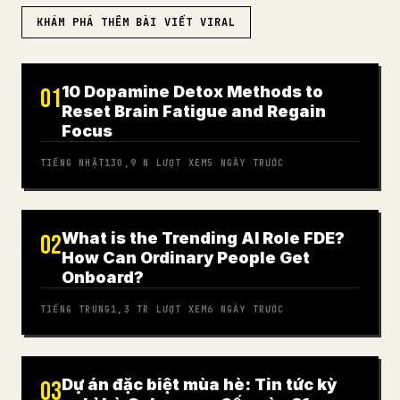
KHÁM PHÁ THÊM BÀI VIẾT VIRAL
10 Dopamine Detox Methods to
01
Reset Brain Fatigue and Regain
Focus
TIẾNG NHẬT
130,9 N
LƯỢT XEM
5 NGÀY TRƯỚC
What is the Trending AI Role FDE?
02
How Can Ordinary People Get
Onboard?
TIẾNG TRUNG
1,3 TR
LƯỢT XEM
6 NGÀY TRƯỚC
Dự án đặc biệt mùa hè: Tin tức kỳ
03