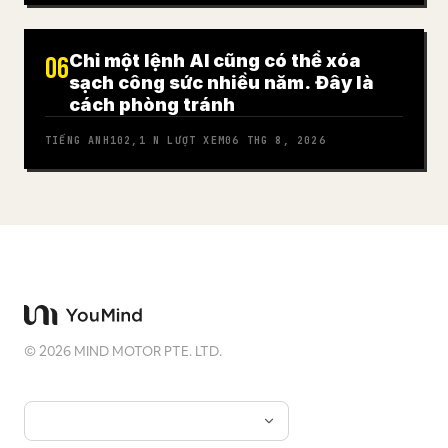
Chỉ một lệnh AI cũng có thể xóa
06
sạch công sức nhiều năm. Đây là
cách phòng tránh
TIẾNG ANH
102,1 N
LƯỢT XEM
06 THG 8, 2026
©
2026
MIND MOTOR PTE. LTD.