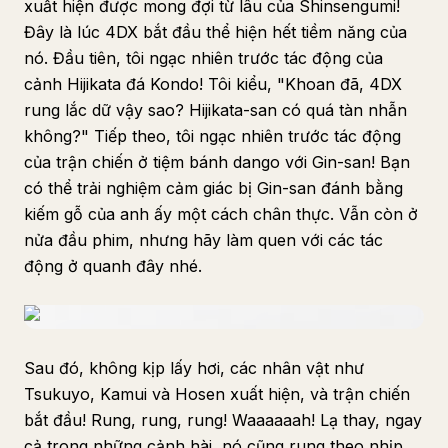
xuất hiện được mong đợi từ lâu của Shinsengumi!
Đây là lúc 4DX bắt đầu thể hiện hết tiềm năng của
nó. Đầu tiên, tôi ngạc nhiên trước tác động của
cảnh Hijikata đá Kondo! Tôi kiểu, "Khoan đã, 4DX
rung lắc dữ vậy sao? Hijikata-san có quá tàn nhẫn
không?" Tiếp theo, tôi ngạc nhiên trước tác động
của trận chiến ở tiệm bánh dango với Gin-san! Bạn
có thể trải nghiệm cảm giác bị Gin-san đánh bằng
kiếm gỗ của anh ấy một cách chân thực. Vẫn còn ở
nửa đầu phim, nhưng hãy làm quen với các tác
động ở quanh đây nhé.
Sau đó, không kịp lấy hơi, các nhân vật như
Tsukuyo, Kamui và Hosen xuất hiện, và trận chiến
bắt đầu! Rung, rung, rung! Waaaaaah! Lạ thay, ngay
cả trong những cảnh hài, nó cũng rung theo nhịp