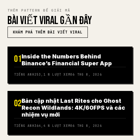
THÊM PATTERN ĐỂ GIẢI MÃ
BÀI VIẾT VIRAL GẦN ĐÂY
KHÁM PHÁ THÊM BÀI VIẾT VIRAL
Inside the Numbers Behind
01
Binance’s Financial Super App
TIẾNG ANH
253,1 N
LƯỢT XEM
06 THG 8, 2026
Bản cập nhật Last Rites cho Ghost
02
Recon Wildlands: 4K/60FPS và các
nhiệm vụ mới
TIẾNG ANH
364,4 N
LƯỢT XEM
06 THG 8, 2026