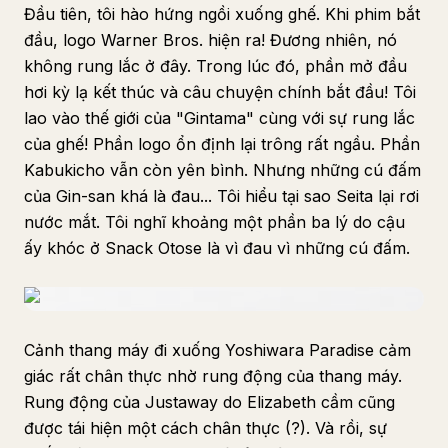
Đầu tiên, tôi hào hứng ngồi xuống ghế. Khi phim bắt
đầu, logo Warner Bros. hiện ra! Đương nhiên, nó
không rung lắc ở đây. Trong lúc đó, phần mở đầu
hơi kỳ lạ kết thúc và câu chuyện chính bắt đầu! Tôi
lao vào thế giới của "Gintama" cùng với sự rung lắc
của ghế! Phần logo ổn định lại trông rất ngầu. Phần
Kabukicho vẫn còn yên bình. Nhưng những cú đấm
của Gin-san khá là đau... Tôi hiểu tại sao Seita lại rơi
nước mắt. Tôi nghĩ khoảng một phần ba lý do cậu
ấy khóc ở Snack Otose là vì đau vì những cú đấm.
Cảnh thang máy đi xuống Yoshiwara Paradise cảm
giác rất chân thực nhờ rung động của thang máy.
Rung động của Justaway do Elizabeth cầm cũng
được tái hiện một cách chân thực (?). Và rồi, sự