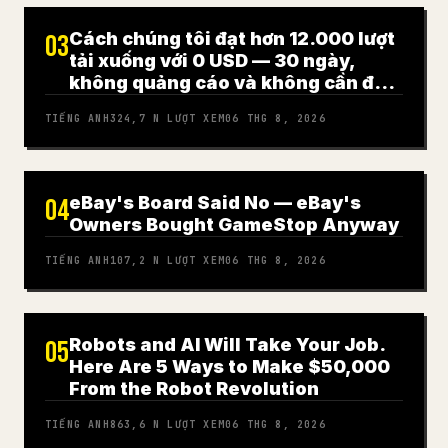
Cách chúng tôi đạt hơn 12.000 lượt
03
tải xuống với 0 USD — 30 ngày,
không quảng cáo và không cần đội
ngũ UGC (hướng dẫn đầy đủ)
TIẾNG ANH
324,7 N
LƯỢT XEM
06 THG 8, 2026
eBay's Board Said No — eBay's
04
Owners Bought GameStop Anyway
TIẾNG ANH
107,2 N
LƯỢT XEM
06 THG 8, 2026
Robots and AI Will Take Your Job.
05
Here Are 5 Ways to Make $50,000
From the Robot Revolution
TIẾNG ANH
863,6 N
LƯỢT XEM
06 THG 8, 2026