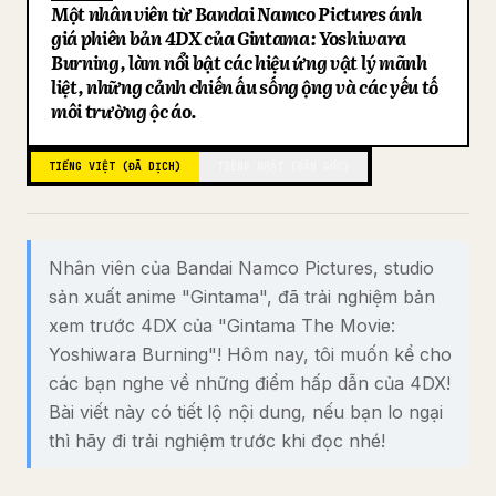
Một nhân viên từ Bandai Namco Pictures đánh
Blog
giá phiên bản 4DX của Gintama: Yoshiwara
Burning, làm nổi bật các hiệu ứng vật lý mãnh
liệt, những cảnh chiến đấu sống động và các yếu tố
Cập nhật
môi trường độc đáo.
TIẾNG VIỆT (ĐÃ DỊCH)
TIẾNG NHẬT (BẢN GỐC)
Nhân viên của Bandai Namco Pictures, studio
sản xuất anime "Gintama", đã trải nghiệm bản
xem trước 4DX của "Gintama The Movie:
Yoshiwara Burning"! Hôm nay, tôi muốn kể cho
các bạn nghe về những điểm hấp dẫn của 4DX!
Bài viết này có tiết lộ nội dung, nếu bạn lo ngại
thì hãy đi trải nghiệm trước khi đọc nhé!