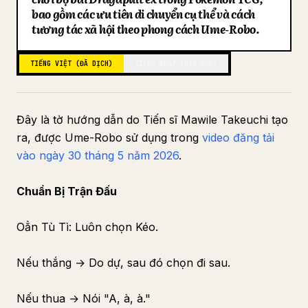
bao gồm các ưu tiên di chuyển cụ thể và cách
Blog
tương tác xã hội theo phong cách Ume-Robo.
Cập nhật
TIẾNG VIỆT (ĐÃ DỊCH)
TIẾNG NHẬT (BẢN GỐC)
Đây là tờ hướng dẫn do Tiến sĩ Mawile Takeuchi tạo
ra, được Ume-Robo sử dụng trong
video đăng tải
vào ngày 30 tháng 5 năm 2026
.
Chuẩn Bị Trận Đấu
Oẳn Tù Tì: Luôn chọn Kéo.
Nếu thắng → Do dự, sau đó chọn đi sau.
Nếu thua → Nói "A, à, à."