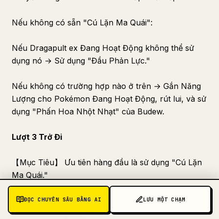
Nếu không có sẵn "Cú Lặn Ma Quái":
Nếu Dragapult ex Đang Hoạt Động không thể sử
dụng nó → Sử dụng "Đầu Phản Lực."
Nếu không có trường hợp nào ở trên → Gắn Năng
Lượng cho Pokémon Đang Hoạt Động, rút lui, và sử
dụng "Phấn Hoa Nhột Nhạt" của Budew.
Lượt 3 Trở Đi
【Mục Tiêu】 Ưu tiên hàng đầu là sử dụng "Cú Lặn
Ma Quái."
Thực hiện theo các bước ① đến ⑥ theo thứ tự. Bỏ
ĐỌC CHUYÊN SÂU BẰNG AI
LƯU MỘT CHẠM
qua nếu không thể.