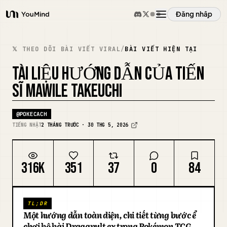
Đăng nhập
YouMind
Tổng quan
𝕏 THEO DÕI BÀI VIẾT VIRAL
/
BÀI VIẾT HIỆN TẠI
TÀI LIỆU HƯỚNG DẪN CỦA TIẾN
Các trường hợp sử dụng
SĨ MAWILE TAKEUCHI
Kỹ năng
@
POKECACH
TIẾNG NHẬT
2 THÁNG TRƯỚC · 30 THG 5, 2026
Lời nhắc
316K
351
37
0
84
Giá cả
TL;DR
Tải xuống
Một hướng dẫn toàn diện, chi tiết từng bước để
chơi bộ bài Dragapult ex trong Pokémon TCG,