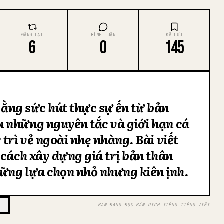
ĐĂNG LẠI
BÌNH LUẬN
ĐÃ LƯU
6
0
145
 rằng sức hút thực sự đến từ bản
 những nguyên tắc và giới hạn cá
trì vẻ ngoài nhẹ nhàng. Bài viết
 cách xây dựng giá trị bản thân
hững lựa chọn nhỏ nhưng kiên định.
BẠN ĐANG ĐỌC BẢN DỊCH TIẾNG TIẾNG VIỆT