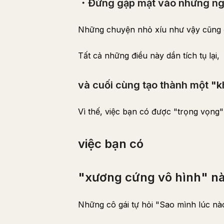
・Đừng gặp mặt vào những ng
Những chuyện nhỏ xíu như vậy cũng 
Tất cả những điều này dần tích tụ lại,
và cuối cùng tạo thành một "k
Vì thế, việc bạn có được "trọng vọng
việc bạn có
"xương cứng vô hình" n
Những cô gái tự hỏi "Sao mình lúc nào