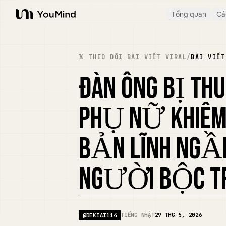
Tổng quan
Cá
YouMind
𝕏 THEO DÕI BÀI VIẾT VIRAL
/
BÀI VIẾT
ĐÀN ÔNG BỊ TH
PHỤ NỮ KHIÊ
BẢN LĨNH NGẦM
NGƯỜI BỘC 
TIẾNG NHẬT
29 THG 5, 2026
@
DEKIAI114