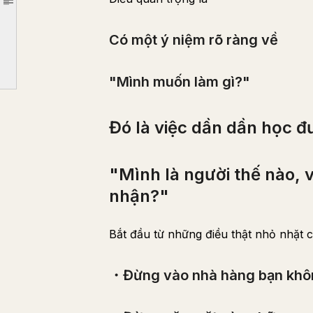
Article outline
Đó là việc dần dần học được
Có một ý niệm rõ ràng về
"Mình là người thế nào, và điều gì mình sẽ không chấp nhận?"
・Đừng vào nhà hàng bạn không muốn ăn
"Mình muốn làm gì?"
・Đừng gặp mặt vào những ngày bạn không muốn gặp
và cuối cùng tạo thành một "khối thể vững chắc" ✌️
Đó là việc dần dần học đ
việc bạn có
"xương cứng vô hình" này hay không.
"Mình là người thế nào, 
Hãy học "Cách xây dựng một xương cứng vô hình"
nhận?"
"Sự tự tin vô hình"
sẽ giúp ích cho bạn trong nhiều lĩnh vực của cuộc sống, vậy nên hãy sớm sở hữu nó nhé~ ✌️
Bắt đầu từ những điều thật nhỏ nhặt 
・Đừng vào nhà hàng bạn khô