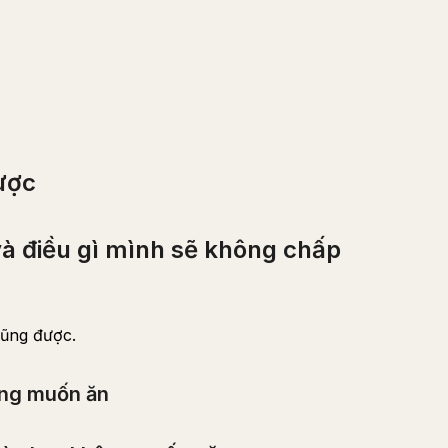
ược
và điều gì mình sẽ không chấp
cũng được.
ng muốn ăn