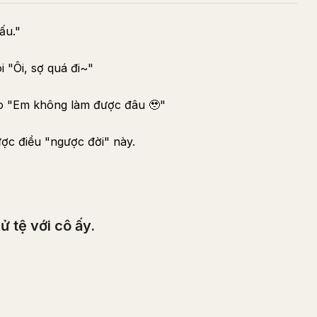
ấu."
 "Ôi, sợ quá đi~"
ảo "Em không làm được đâu 🥹"
ợc điều "ngược đời" này.
 tệ với cô ấy.