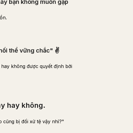
ày bạn không muốn gặp
ổn.
hối thể vững chắc" ✌️
" hay không được quyết định bởi
ày hay không.
 cũng bị đối xử tệ vậy nhỉ?"