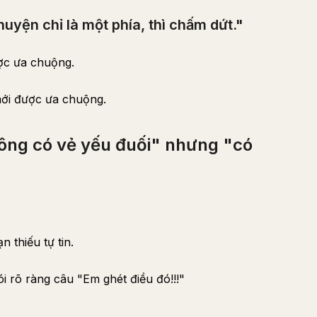
uyện chỉ là một phía, thì chấm dứt."
ợc ưa chuộng.
ới được ưa chuộng.
rông có vẻ yếu đuối" nhưng "có
n thiếu tự tin.
 rõ ràng câu "Em ghét điều đó!!!"