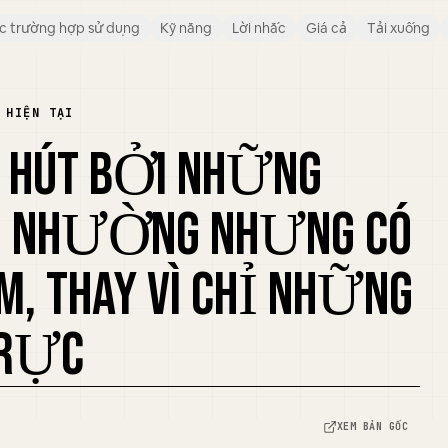
c trường hợp sử dụng
Kỹ năng
Lời nhắc
Giá cả
Tải xuống
 HIỆN TẠI
U HÚT BỞI NHỮNG
M NHƯỜNG NHƯNG CÓ
, THAY VÌ CHỈ NHỮNG
TRỰC
XEM BẢN GỐC