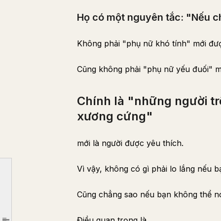
Họ có một nguyên tắc: "Nếu ch
Không phải "phụ nữ khó tính" mới đư
Cũng không phải "phụ nữ yếu đuối" m
Lúc nào cũng ưu tiên bạn trai.
Vậy mà, anh ấy không hề đối xử tệ với cô ấy.
Chính là "những người t
Họ có "Nguyên tắc của riêng mình."
xương cứng"
Thì miệng thì nói
"Ăn gì cũng được~"
mới là người được yêu thích.
Nhưng nhất quyết không bao giờ vào nhà hàng họ không thích. Lol
Vì vậy, không có gì phải lo lắng nếu bạ
Họ có một nguyên tắc: "Nếu chuyện chỉ là một phía, thì chấm dứt."
Chính là "những người trông có vẻ yếu đuối" nhưng "có xương cứng"
Cũng chẳng sao nếu bạn không thể nói
Có một ý niệm rõ ràng về
Điều quan trọng là
"Mình muốn làm gì?"