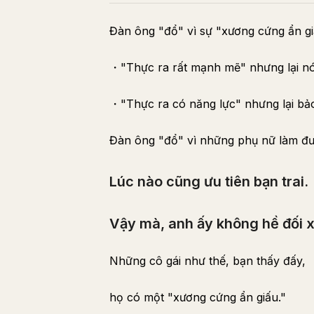
Đàn ông "đổ" vì sự "xương cứng ẩn gi
・"Thực ra rất mạnh mẽ" nhưng lại nói
・"Thực ra có năng lực" nhưng lại b
Đàn ông "đổ" vì những phụ nữ làm đư
Lúc nào cũng ưu tiên bạn trai.
Vậy mà, anh ấy không hề đối xử
Những cô gái như thế, bạn thấy đấy,
họ có một "xương cứng ẩn giấu."