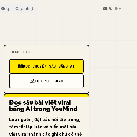
Blog
Cập nhật
THAO TÁC
ĐỌC CHUYÊN SÂU BẰNG AI
LƯU MỘT CHẠM
Đọc sâu bài viết viral
bằng AI trong YouMind
Lưu nguồn, đặt câu hỏi tập trung,
tóm tắt lập luận và biến một bài
viết viral thành các ghi chú có thể