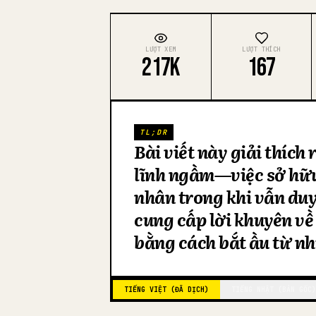
LƯỢT XEM
LƯỢT THÍCH
217K
167
TL;DR
Bài viết này giải thích
lĩnh ngầm—việc sở hữu
nhân trong khi vẫn duy 
cung cấp lời khuyên về
bằng cách bắt đầu từ n
TIẾNG VIỆT (ĐÃ DỊCH)
TIẾNG NHẬT (BẢN GỐC)