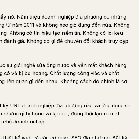
thấy nó. Năm triệu doanh nghiệp địa phương có những
ng từ năm 2011 và không bao giờ đụng đến nữa. Không
ng. Không có tín hiệu tạo niềm tin. Không có lời kêu
 đánh giá. Không có gì để chuyển đổi khách truy cập
hực sự giỏi nghề sửa ống nước và vẫn mất khách hàng
g có vẻ bị bỏ hoang. Chất lượng công việc và chất
ng liên quan gì đến nhau. Khoảng cách đó chính là cơ
ất kỳ URL doanh nghiệp địa phương nào và ứng dụng sẽ
h những gì bị hỏng và tại sao, đồng thời tạo ra một
n chủ doanh nghiệp.
à thiết kế web và các cơ quan SEO địa phương. Bất kỳ