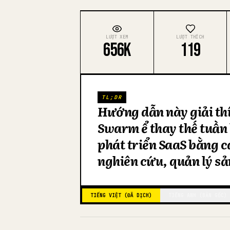
LƯỢT XEM
LƯỢT THÍCH
656K
119
TL;DR
Hướng dẫn này giải th
Swarm để thay thế tuần 
phát triển SaaS bằng c
nghiên cứu, quản lý sả
TIẾNG VIỆT (ĐÃ DỊCH)
TIẾNG ANH (BẢN GỐC)