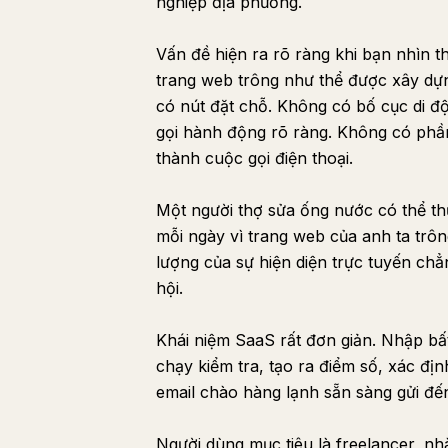
nghiệp địa phương.
Vấn đề hiện ra rõ ràng khi bạn nhìn 
trang web trông như thể được xây dự
có nút đặt chỗ. Không có bố cục di độ
gọi hành động rõ ràng. Không có phần
thành cuộc gọi điện thoại.
Một người thợ sửa ống nước có thể t
mỗi ngày vì trang web của anh ta trôn
lượng của sự hiện diện trực tuyến chẳ
hội.
Khái niệm SaaS rất đơn giản. Nhập b
chạy kiểm tra, tạo ra điểm số, xác địn
email chào hàng lạnh sẵn sàng gửi đế
Người dùng mục tiêu là freelancer, nh