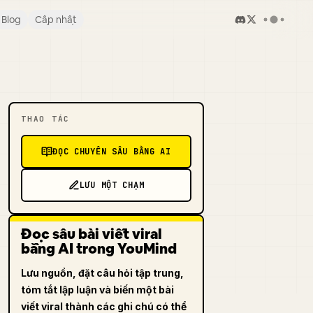
Blog
Cập nhật
THAO TÁC
ĐỌC CHUYÊN SÂU BẰNG AI
LƯU MỘT CHẠM
Đọc sâu bài viết viral
bằng AI trong YouMind
Lưu nguồn, đặt câu hỏi tập trung,
tóm tắt lập luận và biến một bài
viết viral thành các ghi chú có thể