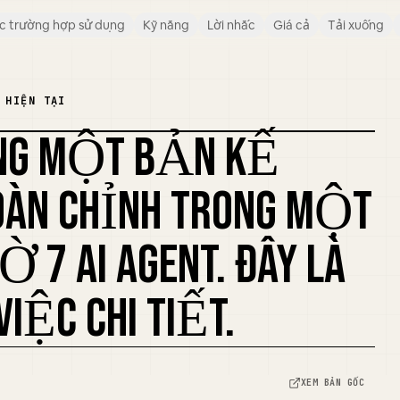
c trường hợp sử dụng
Kỹ năng
Lời nhắc
Giá cả
Tải xuống
 HIỆN TẠI
ỰNG MỘT BẢN KẾ
PHỐI LẠI ẢNH BÌA
OÀN CHỈNH TRONG MỘT
 7 AI AGENT. ĐÂY LÀ
VIỆC CHI TIẾT.
XEM BẢN GỐC