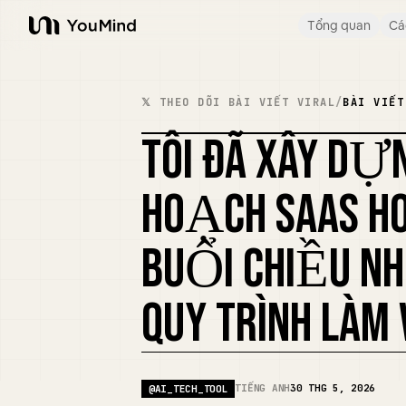
Tổng quan
Cá
YouMind
𝕏 THEO DÕI BÀI VIẾT VIRAL
/
BÀI VIẾT
TÔI ĐÃ XÂY D
HOẠCH SAAS H
BUỔI CHIỀU NHỜ
QUY TRÌNH LÀM 
TIẾNG ANH
30 THG 5, 2026
@
AI_TECH_TOOL