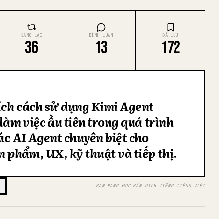
ĐĂNG LẠI
BÌNH LUẬN
ĐÃ LƯU
36
13
172
ích cách sử dụng Kimi Agent
làm việc đầu tiên trong quá trình
ác AI Agent chuyên biệt cho
n phẩm, UX, kỹ thuật và tiếp thị.
BẠN ĐANG ĐỌC BẢN DỊCH TIẾNG TIẾNG VIỆT