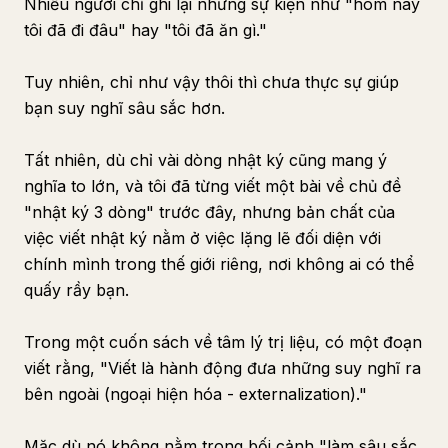
Nhiều người chỉ ghi lại những sự kiện như "hôm nay
tôi đã đi đâu" hay "tôi đã ăn gì."
Tuy nhiên, chỉ như vậy thôi thì chưa thực sự giúp
bạn suy nghĩ sâu sắc hơn.
Tất nhiên, dù chỉ vài dòng nhật ký cũng mang ý
nghĩa to lớn, và tôi đã từng viết một bài về chủ đề
"nhật ký 3 dòng" trước đây, nhưng bản chất của
việc viết nhật ký nằm ở việc lặng lẽ đối diện với
chính mình trong thế giới riêng, nơi không ai có thể
quấy rầy bạn.
Trong một cuốn sách về tâm lý trị liệu, có một đoạn
viết rằng, "Viết là hành động đưa những suy nghĩ ra
bên ngoài (ngoại hiện hóa - externalization)."
Mặc dù nó không nằm trong bối cảnh "làm sâu sắc