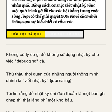
nhân quả. Bằng cách coi việc viết nhật ký như
Blog
một quá trình gỡ lỗi cho các hệ thống trong cuộc
sống, bạn có thể giải quyết 90% vấn đề của mình
thông qua sự hiểu biết có cấu trúc.
Cập nhật
TIẾNG VIỆT (ĐÃ DỊCH)
TIẾNG NHẬT (BẢN GỐC)
Không có lý do gì để không sử dụng nhật ký cho
việc "debugging" cả.
Thú thật, thói quen của những người thông minh
chính là "viết nhật ký" (journaling).
Tôi tin rằng để nhật ký chỉ đơn thuần là một bản ghi
chép thì thật lãng phí một kho báu.