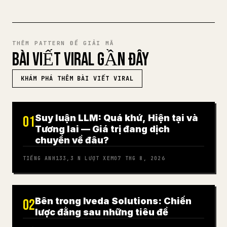
THÊM PATTERN ĐỂ GIẢI MÃ
BÀI VIẾT VIRAL GẦN ĐÂY
KHÁM PHÁ THÊM BÀI VIẾT VIRAL
Suy luận LLM: Quá khứ, Hiện tại và
01
Tương lai — Giá trị đang dịch
chuyển về đâu?
TIẾNG ANH
133,3 N
LƯỢT XEM
07 THG 8, 2026
Bên trong Iveda Solutions: Chiến
02
lược đằng sau những tiêu đề