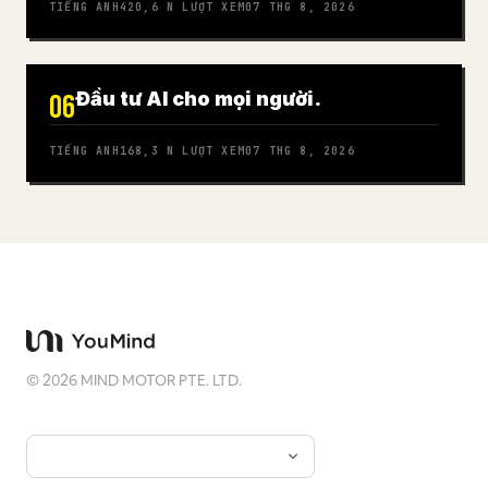
TIẾNG ANH
420,6 N
LƯỢT XEM
07 THG 8, 2026
Đầu tư AI cho mọi người.
06
TIẾNG ANH
168,3 N
LƯỢT XEM
07 THG 8, 2026
©
2026
MIND MOTOR PTE. LTD.