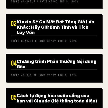
TIẾNG ANH
103,3 N
LƯỢT XEM
07 THG 8, 2026
Kioxia Sẽ Có Một Đợt Tăng Giá Lớn
03
Khác: Hãy Giữ Bình Tĩnh và Tích
Lũy Vốn
TIẾNG NHẬT
388 N
LƯỢT XEM
07 THG 8, 2026
Chương trình Phần thưởng Nội dung
04
Gốc
TIẾNG ANH
7,1 TR
LƯỢT XEM
07 THG 8, 2026
Cách tự động hóa cuộc sống của
05
bạn với Claude (Hệ thống toàn diện)